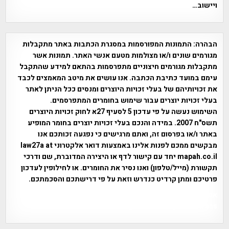
ויישוב…
הבהרה:
התמונות המפורסמות במסגרת הכתבות באתר מתקבלות
מגורמים שונים ו/או מצולמות מטעם אנשי האתר. תמונות אשר
מתקבלות מגורמים חיצוניים מתפרסמות בהתאם למידע שהתקבל
עימם במועד כתיבת הכתבה. אנו עושים את מיטב המאמצים לכבד
את זכויותיהם של בעלי זכויות היוצרים ומנסים ככל הניתן לאתר
בעלי זכויות יוצרים עבור שימוש בחומרים המתפרסמים.
השימוש נעשה על פי עדכון 5 לסעיף 27א לחוק זכויות היוצרים
תשס"ח 2007. במידה והנכם בעלי זכויות יוצרים בחומר המופיע
באתר ו/או בפרסום זה, ואתם מרגישים כי נפגעה זכותכם אנו
מבקשים ממכם לפנות אלינו באמצעות דואר אלקטרוני law27a at
mapah.co.il יחד עם קישור לדף או היצירה המדוברת, שם ודרכי
תקשורת (מייל/טלפון) ואנו נסיר את החומרים. או לחילופין לעדכון
פרטיכם ומתן קרדיט כנדרש וזאת על פי דרישתכם והסכמתכם.
אפי אליאן , היסטוריה על המפה , פרוייקט טיגארט , Efi Elian ,
Tegart Fort , tegart fortress