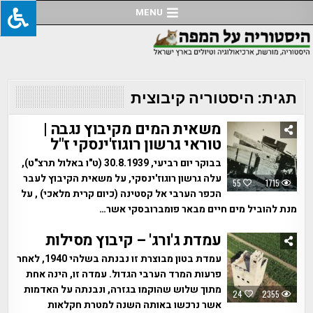
Ski
MENU
t
conten
תגית:
היסטוריה קיבוצית
משאית המים מקיבוץ נגבה |
טוראי גרשון רוגוז'ינסקי ז"ל
בבוקר יום רביעי, 30.8.1939 (ט"ו באלול תרצ"ט),
עלה גרשון רוגוז'ינסקי, על משאית הקיבוץ לעבר
55
1715
הכפר הערבי אל קסטינה (כיום קרית מלאכי) , על
מנת להוביל מים חיים מבאר פומברובסקי אשר…
עמדת ג'ורג' – קיבוץ מסילות
עמדת בטון מבוצרת זו נבנתה בשלהי 1940, לאחר
פרעות המרד הערבי הגדול. עמדה זו, הינה אחת
מתוך שלוש שהוקמו בגזרה, ונבנתה על האדמות
24
2355
אשר נרכשו באותה השנה למטרת חקלאות