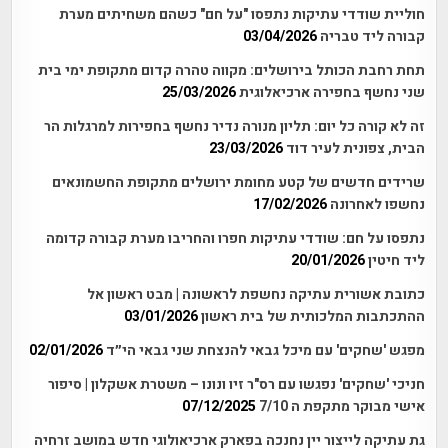
חוליית שודדי עתיקות נתפסו "על חם" כשהם משחיתים מערת
קבורה ליד טבריה
03/04/2026
תחת רחבת הכותל בירושלים: מקווה טהרה קדום מתקופת ימי בית
שני נחשף בחפירה ארכיאלוגית
25/03/2026
זה לא קורה כל יום: תליון מנורה נדיר נחשף בחפירות למרגלות הר
הבית, צפונית לעיר דוד
23/03/2026
שרידים חדשים של קטע מחומת ירושלים מתקופת החשמונאים
נחשפו לאחרונה
17/02/2026
נתפסו על חם: שודדי עתיקות חפרו והחריבו מערת קבורה קדומה
ליד חיטין
20/01/2026
כתובת אשורית עתיקה נחשפת לראשונה | מבט ראשון אל
ההתכתבות המלכותית של בית ראשון
03/01/2026
מפגש 'שחקים' עם מיכל גבאי להנצחת שני גבאי הי״ד
02/01/2026
חניכי 'שחקים' נפגשו עם רס"ר זיו ונונו – משטרת אשקלון | סיפור
אישי מבוקר מתקפת ה 7/10
07/12/2025
גת עתיקה לייצור יין נחנכה בפארק ארכיאולוגי חדש במושב זרחיה