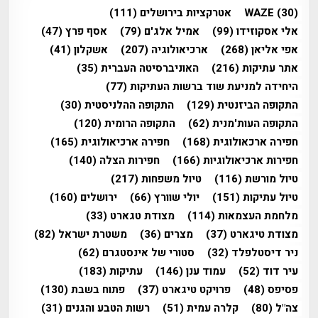
(30)
WAZE
אטרקציות בירושלים
(111)
אלי אסקוזידו
(99)
אמיל אלג'ם
(79)
אסף פרץ
(47)
אפי אליאן
(268)
ארכיאולוגיה
(207)
אשקלון
(41)
אתר עתיקות
(216)
האוניברסיטה העברית
(35)
היחידה למניעת שוד ברשות העתיקות
(77)
התקופה הביזנטית
(129)
התקופה ההלניסטית
(30)
התקופה העות'מנית
(62)
התקופה הרומית
(120)
חפירה ארכאולוגית
(168)
חפירה ארכיאולוגית
(165)
חפירות ארכיאולוגיות
(166)
חפירות הצלה
(140)
טיול מורשת
(116)
טיול משפחות
(217)
טיול עתיקות
(151)
יולי שוורץ
(66)
ירושלים
(160)
מלחמת העצמאות
(114)
מצודת טגארט
(33)
מצודת טיגארט
(37)
מצרים
(36)
משטרת ישראל
(82)
ניר דיסטלפלד
(32)
סטורי של אינסטגרם
(62)
עיר דוד
(52)
עמוד ענן
(146)
עתיקות
(183)
פסיפס
(48)
פרויקט טיגארט
(37)
פתוח בשבת
(130)
צה"ל
(80)
קלרה עמית
(51)
רשות הטבע והגנים
(31)