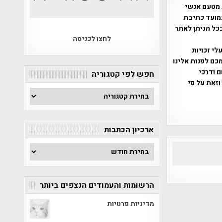
 מטעם אנשי
מועד כתיבת
ככל הניתן לאתר
לחצו לכניסה
שס"ח 2007. במידה והנכם בעלי זכויות
כם לפנות אלינו
ברת, שם ודרכי
חפש לפי קטגוריה
וזאת על פי
חפש
לפי
קטגוריה
ארכיון הכתבות
ארכיון
הכתבות
הרשומות והעמודים הנצפים ביותר
מדיניות פרטיות