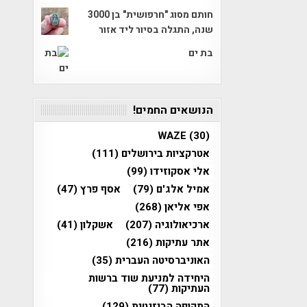
חותם מסוג "חרפושית" בן 3000
שנה, התגלה בסיור ליד אזור
בת ים
הנושאים החמים!
WAZE
(30)
אטרקציות בירושלים
(111)
אלי אסקוזידו
(99)
אמיל אלג'ם
(79)
אסף פרץ
(47)
אפי אליאן
(268)
ארכיאולוגיה
(207)
אשקלון
(41)
אתר עתיקות
(216)
האוניברסיטה העברית
(35)
היחידה למניעת שוד ברשות
העתיקות
(77)
התקופה הביזנטית
(129)