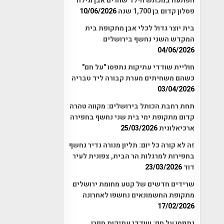
הפתעה במכתש הילד שהרים אבן וגילה
פסלון קדום בן 1,700 שנה
10/06/2026
בית יוצר גדול לכלי אבן מתקופת בית
המקדש השני נחשף בירושלים
04/06/2026
חוליית שודדי עתיקות נתפסו "על חם"
כשהם משחיתים מערת קבורה ליד טבריה
03/04/2026
תחת רחבת הכותל בירושלים: מקווה טהרה
קדום מתקופת ימי בית שני נחשף בחפירה
ארכיאלוגית
25/03/2026
זה לא קורה כל יום: תליון מנורה נדיר נחשף
בחפירות למרגלות הר הבית, צפונית לעיר
דוד
23/03/2026
שרידים חדשים של קטע מחומת ירושלים
מתקופת החשמונאים נחשפו לאחרונה
17/02/2026
נתפסו על חם: שודדי עתיקות חפרו