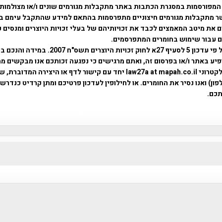
המפורסמות במסגרת הכתבות באתר מתקבלות מגורמים שונים ו/או מצולמות
ר מתקבלות מגורמים חיצוניים מתפרסמות בהתאם למידע שהתקבל עימם ב
 את מיטב המאמצים לכבד את זכויותיהם של בעלי זכויות היוצרים ומנסים 
ים עבור שימוש בחומרים המתפרסמים.
השימוש נעשה על פי עדכון 5 לסעיף 27א לחוק זכויות היוצרים ת
פיע באתר ו/או בפרסום זה, ואתם מרגישים כי נפגעה זכותכם אנו מבקשים ממ
באמצעות דואר אלקטרוני law27a at mapah.co.il יחד עם קישור לדף או היצירה המדו
ון) ואנו נסיר את החומרים. או לחילופין לעדכון פרטיכם ומתן קרדיט כנדרש 
כם.
פרוייקט טיגארט , Efi Elian , Tegart Fort , tegart fortress