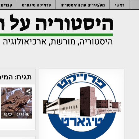
Ski
ראשי
מע/אירים את ההיסטוריה
פרוייקט טיגארט
קצרים
t
conten
תגית:
המינ
36
2889