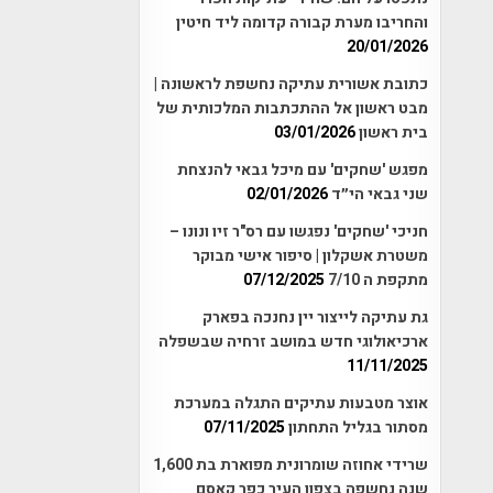
והחריבו מערת קבורה קדומה ליד חיטין
20/01/2026
כתובת אשורית עתיקה נחשפת לראשונה |
מבט ראשון אל ההתכתבות המלכותית של
בית ראשון
03/01/2026
מפגש 'שחקים' עם מיכל גבאי להנצחת
שני גבאי הי״ד
02/01/2026
חניכי 'שחקים' נפגשו עם רס"ר זיו ונונו –
משטרת אשקלון | סיפור אישי מבוקר
מתקפת ה 7/10
07/12/2025
גת עתיקה לייצור יין נחנכה בפארק
ארכיאולוגי חדש במושב זרחיה שבשפלה
11/11/2025
אוצר מטבעות עתיקים התגלה במערכת
מסתור בגליל התחתון
07/11/2025
שרידי אחוזה שומרונית מפוארת בת 1,600
שנה נחשפה בצפון העיר כפר קאסם