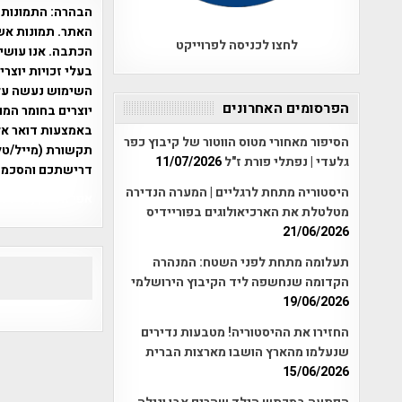
הבהרה:
התמונות 
האתר. תמונות אש
לחצו לכניסה לפרוייקט
הכתבה. אנו עושים
בעלי זכויות יוצר
הפרסומים האחרונים
יוצרים בחומר המו
הסיפור מאחורי מטוס הווטור של קיבוץ כפר
תקשורת (מייל/טלפ
גלעדי | נפתלי פורת ז"ל
11/07/2026
דרישתכם והסכמת
היסטוריה מתחת לרגליים | המערה הנדירה
אפי אליאן , היסטוריה על המפה , 
מטלטלת את הארכיאולוגים בפוריידיס
21/06/2026
תעלומה מתחת לפני השטח: המנהרה
הקדומה שנחשפה ליד הקיבוץ הירושלמי
19/06/2026
החזירו את ההיסטוריה! מטבעות נדירים
שנעלמו מהארץ הושבו מארצות הברית
15/06/2026