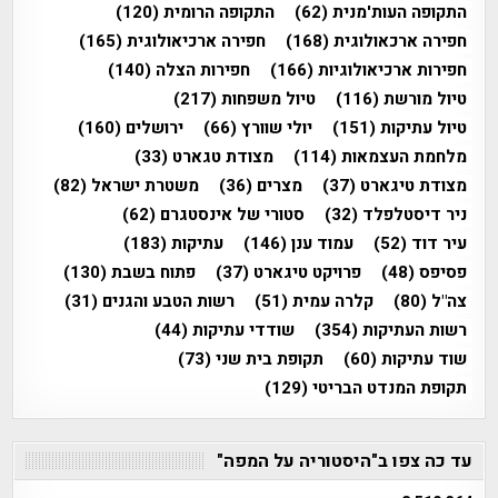
התקופה העות'מנית
(62)
התקופה הרומית
(120)
חפירה ארכאולוגית
(168)
חפירה ארכיאולוגית
(165)
חפירות ארכיאולוגיות
(166)
חפירות הצלה
(140)
טיול מורשת
(116)
טיול משפחות
(217)
טיול עתיקות
(151)
יולי שוורץ
(66)
ירושלים
(160)
מלחמת העצמאות
(114)
מצודת טגארט
(33)
מצודת טיגארט
(37)
מצרים
(36)
משטרת ישראל
(82)
ניר דיסטלפלד
(32)
סטורי של אינסטגרם
(62)
עיר דוד
(52)
עמוד ענן
(146)
עתיקות
(183)
פסיפס
(48)
פרויקט טיגארט
(37)
פתוח בשבת
(130)
צה"ל
(80)
קלרה עמית
(51)
רשות הטבע והגנים
(31)
רשות העתיקות
(354)
שודדי עתיקות
(44)
שוד עתיקות
(60)
תקופת בית שני
(73)
תקופת המנדט הבריטי
(129)
עד כה צפו ב"היסטוריה על המפה"