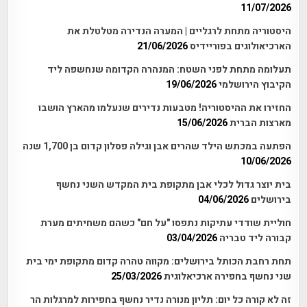
11/07/2026
היסטוריה מתחת לרגליים | המערה הנדירה מטלטלת את
הארכיאולוגים בפוריידיס
21/06/2026
תעלומה מתחת לפני השטח: המנהרה הקדומה שנחשפה ליד
הקיבוץ הירושלמי
19/06/2026
החזירו את ההיסטוריה! מטבעות נדירים שנעלמו מהארץ הושבו
מארצות הברית
15/06/2026
הפתעה במכתש הילד שהרים אבן וגילה פסלון קדום בן 1,700 שנה
10/06/2026
בית יוצר גדול לכלי אבן מתקופת בית המקדש השני נחשף
בירושלים
04/06/2026
חוליית שודדי עתיקות נתפסו "על חם" כשהם משחיתים מערת
קבורה ליד טבריה
03/04/2026
תחת רחבת הכותל בירושלים: מקווה טהרה קדום מתקופת ימי בית
שני נחשף בחפירה ארכיאלוגית
25/03/2026
זה לא קורה כל יום: תליון מנורה נדיר נחשף בחפירות למרגלות הר