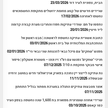
הבית, צפונית לעיר דוד
23/03/2026
שרידים חדשים של קטע מחומת ירושלים מתקופת החשמונאים
נחשפו לאחרונה
17/02/2026
נתפסו על חם: שודדי עתיקות חפרו והחריבו מערת קבורה קדומה
ליד חיטין
20/01/2026
כתובת אשורית עתיקה נחשפת לראשונה | מבט ראשון אל
ההתכתבות המלכותית של בית ראשון
03/01/2026
מפגש 'שחקים' עם מיכל גבאי להנצחת שני גבאי הי״ד
02/01/2026
חניכי 'שחקים' נפגשו עם רס"ר זיו ונונו – משטרת אשקלון | סיפור
אישי מבוקר מתקפת ה 7/10
07/12/2025
גת עתיקה לייצור יין נחנכה בפארק ארכיאולוגי חדש במושב זרחיה
שבשפלה
11/11/2025
אוצר מטבעות עתיקים התגלה במערכת מסתור בגליל התחתון
07/11/2025
שרידי אחוזה שומרונית מפוארת בת 1,600 שנה נחשפה בצפון העיר
כפר קאסם
03/10/2025