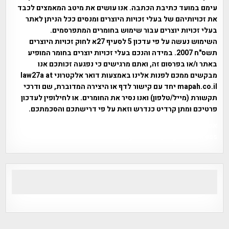
עימם במועד כתיבת הכתבה. אנו עושים את מיטב המאמצים לכבד
את זכויותיהם של בעלי זכויות היוצרים ומנסים ככל הניתן לאתר
בעלי זכויות יוצרים עבור שימוש בחומרים המתפרסמים.
השימוש נעשה על פי עדכון 5 לסעיף 27א לחוק זכויות היוצרים
תשס"ח 2007. במידה והנכם בעלי זכויות יוצרים בחומר המופיע
באתר ו/או בפרסום זה, ואתם מרגישים כי נפגעה זכותכם אנו
מבקשים ממכם לפנות אלינו באמצעות דואר אלקטרוני law27a at
mapah.co.il יחד עם קישור לדף או היצירה המדוברת, שם ודרכי
תקשורת (מייל/טלפון) ואנו נסיר את החומרים. או לחילופין לעדכון
פרטיכם ומתן קרדיט כנדרש וזאת על פי דרישתכם והסכמתכם.
אפי אליאן , היסטוריה על המפה , פרוייקט טיגארט , Efi Elian ,
Tegart Fort , tegart fortress