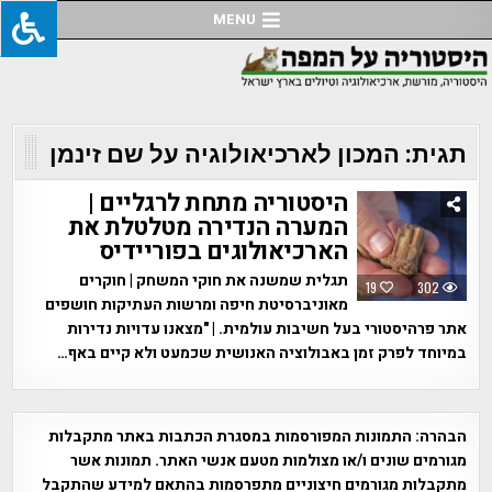
Ski
MENU
t
conten
תגית:
המכון לארכיאולוגיה על שם זינמן
היסטוריה מתחת לרגליים |
המערה הנדירה מטלטלת את
הארכיאולוגים בפוריידיס
תגלית שמשנה את חוקי המשחק | חוקרים
19
302
מאוניברסיטת חיפה ומרשות העתיקות חושפים
אתר פרהיסטורי בעל חשיבות עולמית. | "מצאנו עדויות נדירות
במיוחד לפרק זמן באבולוציה האנושית שכמעט ולא קיים באף…
הבהרה:
התמונות המפורסמות במסגרת הכתבות באתר מתקבלות
מגורמים שונים ו/או מצולמות מטעם אנשי האתר. תמונות אשר
מתקבלות מגורמים חיצוניים מתפרסמות בהתאם למידע שהתקבל