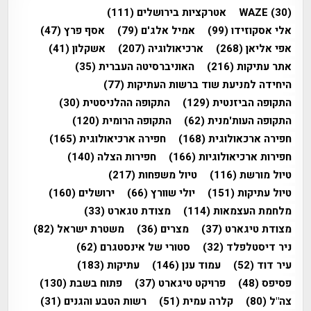
(30)
WAZE
אטרקציות בירושלים
(111)
אלי אסקוזידו
(99)
אמיל אלג'ם
(79)
אסף פרץ
(47)
אפי אליאן
(268)
ארכיאולוגיה
(207)
אשקלון
(41)
אתר עתיקות
(216)
האוניברסיטה העברית
(35)
היחידה למניעת שוד ברשות העתיקות
(77)
התקופה הביזנטית
(129)
התקופה ההלניסטית
(30)
התקופה העות'מנית
(62)
התקופה הרומית
(120)
חפירה ארכאולוגית
(168)
חפירה ארכיאולוגית
(165)
חפירות ארכיאולוגיות
(166)
חפירות הצלה
(140)
טיול מורשת
(116)
טיול משפחות
(217)
טיול עתיקות
(151)
יולי שוורץ
(66)
ירושלים
(160)
מלחמת העצמאות
(114)
מצודת טגארט
(33)
מצודת טיגארט
(37)
מצרים
(36)
משטרת ישראל
(82)
ניר דיסטלפלד
(32)
סטורי של אינסטגרם
(62)
עיר דוד
(52)
עמוד ענן
(146)
עתיקות
(183)
פסיפס
(48)
פרויקט טיגארט
(37)
פתוח בשבת
(130)
צה"ל
(80)
קלרה עמית
(51)
רשות הטבע והגנים
(31)