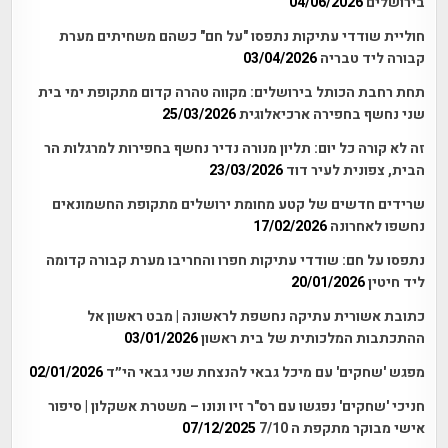
בירושלים
04/06/2026
חוליית שודדי עתיקות נתפסו "על חם" כשהם משחיתים מערת
קבורה ליד טבריה
03/04/2026
תחת רחבת הכותל בירושלים: מקווה טהרה קדום מתקופת ימי בית
שני נחשף בחפירה ארכיאלוגית
25/03/2026
זה לא קורה כל יום: תליון מנורה נדיר נחשף בחפירות למרגלות הר
הבית, צפונית לעיר דוד
23/03/2026
שרידים חדשים של קטע מחומת ירושלים מתקופת החשמונאים
נחשפו לאחרונה
17/02/2026
נתפסו על חם: שודדי עתיקות חפרו והחריבו מערת קבורה קדומה
ליד חיטין
20/01/2026
כתובת אשורית עתיקה נחשפת לראשונה | מבט ראשון אל
ההתכתבות המלכותית של בית ראשון
03/01/2026
מפגש 'שחקים' עם מיכל גבאי להנצחת שני גבאי הי״ד
02/01/2026
חניכי 'שחקים' נפגשו עם רס"ר זיו ונונו – משטרת אשקלון | סיפור
אישי מבוקר מתקפת ה 7/10
07/12/2025