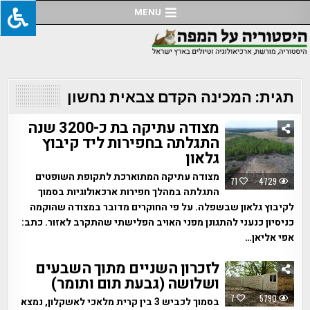
Ski
MENU
t
conten
תגית:
המכינה הקדם צבאית נחשון
מצודה עתיקה בת כ-3200 שנה
התגלתה בחפירות ליד קיבוץ
גלאון
מצודה עתיקה המתוארכת לתקופת השופטים
71
4729
התגלתה במהלך חפירות ארכאולוגיות בסמוך
לקיבוץ גלאון שבשפלה. על פי החוקרים מדובר במצודה שהוקמה
כניסיון כנעני להתגונן מפני האויב הפלישתי שהתקרב לאזור. כתב:
אפי אליאן…
לזכרון השניים מתוך השבעים
ושלושה (גבעת תום ותומר)
7
5790
בסמוך לכביש 3 בין קרית מלאכי לאשקלון, נמצא