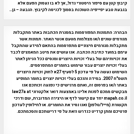
קיבוץ קטן עם סיפור היסטורי גדול, אך לא בו נעסוק הפעם אלא
בגבעת טבע יפייפיה השוכנת בסמוך לכניסה לקיבוץ. הגבעה – גן…
הבהרה:
התמונות המפורסמות במסגרת הכתבות באתר מתקבלות
מגורמים שונים ו/או מצולמות מטעם אנשי האתר. תמונות אשר
מתקבלות מגורמים חיצוניים מתפרסמות בהתאם למידע שהתקבל
עימם במועד כתיבת הכתבה. אנו עושים את מיטב המאמצים לכבד
את זכויותיהם של בעלי זכויות היוצרים ומנסים ככל הניתן לאתר
בעלי זכויות יוצרים עבור שימוש בחומרים המתפרסמים.
השימוש נעשה על פי עדכון 5 לסעיף 27א לחוק זכויות היוצרים
תשס"ח 2007. במידה והנכם בעלי זכויות יוצרים בחומר המופיע
באתר ו/או בפרסום זה, ואתם מרגישים כי נפגעה זכותכם אנו
מבקשים ממכם לפנות אלינו באמצעות דואר אלקטרוני law27a at
mapah.co.il יחד עם קישור לדף או היצירה המדוברת, שם ודרכי
תקשורת (מייל/טלפון) ואנו נסיר את החומרים. או לחילופין לעדכון
פרטיכם ומתן קרדיט כנדרש וזאת על פי דרישתכם והסכמתכם.
אפי אליאן , היסטוריה על המפה , פרוייקט טיגארט , Efi Elian ,
Tegart Fort , tegart fortress