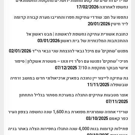
שרידים חדשים של קטע מחומת ירושלים מתקופת החשמונאים
נחשפו לאחרונה
17/02/2026
נתפסו על חם: שודדי עתיקות חפרו והחריבו מערת קבורה קדומה
ליד חיטין
20/01/2026
כתובת אשורית עתיקה נחשפת לראשונה | מבט ראשון אל
ההתכתבות המלכותית של בית ראשון
03/01/2026
מפגש 'שחקים' עם מיכל גבאי להנצחת שני גבאי הי״ד
02/01/2026
חניכי 'שחקים' נפגשו עם רס"ר זיו ונונו – משטרת אשקלון | סיפור
אישי מבוקר מתקפת ה 7/10
07/12/2025
גת עתיקה לייצור יין נחנכה בפארק ארכיאולוגי חדש במושב זרחיה
שבשפלה
11/11/2025
אוצר מטבעות עתיקים התגלה במערכת מסתור בגליל התחתון
07/11/2025
שרידי אחוזה שומרונית מפוארת בת 1,600 שנה נחשפה בצפון העיר
כפר קאסם
03/10/2025
פתילות קדומות בנות 4,000 שנה התגלו בחפירות הצלה באתר בניה