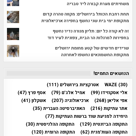
משחיתים מערת קבורה ליד טבריה
תחת רחבת הכותל בירושלים: מקווה טהרה קדום
מתקופת ימי בית שני נחשף בחפירה ארכיאלוגית
זה לא קורה כל יום: תליון מנורה נדיר נחשף
בחפירות למרגלות הר הבית, צפונית לעיר דוד
שרידים חדשים של קטע מחומת ירושלים
מתקופת החשמונאים נחשפו לאחרונה
הנושאים החמים!
(30)
WAZE
אטרקציות בירושלים
(111)
אלי אסקוזידו
(99)
אמיל אלג'ם
(79)
אסף פרץ
(47)
אפי אליאן
(268)
ארכיאולוגיה
(207)
אשקלון
(41)
אתר עתיקות
(216)
האוניברסיטה העברית
(35)
היחידה למניעת שוד ברשות העתיקות
(77)
התקופה הביזנטית
(129)
התקופה ההלניסטית
(30)
התקופה העות'מנית
(62)
התקופה הרומית
(120)