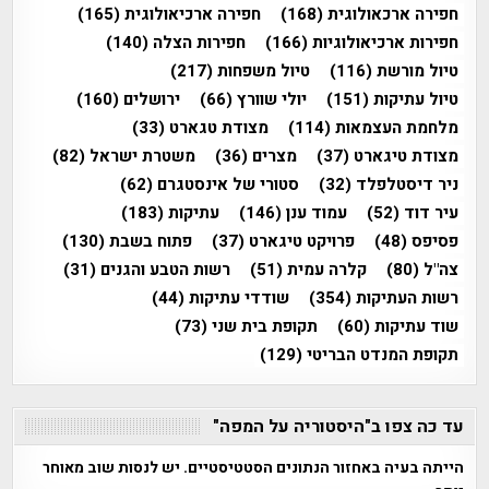
חפירה ארכאולוגית
(168)
חפירה ארכיאולוגית
(165)
חפירות ארכיאולוגיות
(166)
חפירות הצלה
(140)
טיול מורשת
(116)
טיול משפחות
(217)
טיול עתיקות
(151)
יולי שוורץ
(66)
ירושלים
(160)
מלחמת העצמאות
(114)
מצודת טגארט
(33)
מצודת טיגארט
(37)
מצרים
(36)
משטרת ישראל
(82)
ניר דיסטלפלד
(32)
סטורי של אינסטגרם
(62)
עיר דוד
(52)
עמוד ענן
(146)
עתיקות
(183)
פסיפס
(48)
פרויקט טיגארט
(37)
פתוח בשבת
(130)
צה"ל
(80)
קלרה עמית
(51)
רשות הטבע והגנים
(31)
רשות העתיקות
(354)
שודדי עתיקות
(44)
שוד עתיקות
(60)
תקופת בית שני
(73)
תקופת המנדט הבריטי
(129)
עד כה צפו ב"היסטוריה על המפה"
הייתה בעיה באחזור הנתונים הסטטיסטיים. יש לנסות שוב מאוחר