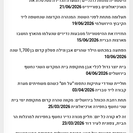
היסטוריה מתחת לרגליים | המערה הנדירה מטלטלת את
הארכיאולוגים בפוריידיס
21/06/2026
תעלומה מתחת לפני השטח: המנהרה הקדומה שנחשפה ליד
הקיבוץ הירושלמי
19/06/2026
החזירו את ההיסטוריה! מטבעות נדירים שנעלמו מהארץ הושבו
מארצות הברית
15/06/2026
הפתעה במכתש הילד שהרים אבן וגילה פסלון קדום בן 1,700 שנה
10/06/2026
בית יוצר גדול לכלי אבן מתקופת בית המקדש השני נחשף
בירושלים
04/06/2026
חוליית שודדי עתיקות נתפסו "על חם" כשהם משחיתים מערת
קבורה ליד טבריה
03/04/2026
תחת רחבת הכותל בירושלים: מקווה טהרה קדום מתקופת ימי בית
שני נחשף בחפירה ארכיאלוגית
25/03/2026
זה לא קורה כל יום: תליון מנורה נדיר נחשף בחפירות למרגלות הר
הבית, צפונית לעיר דוד
23/03/2026