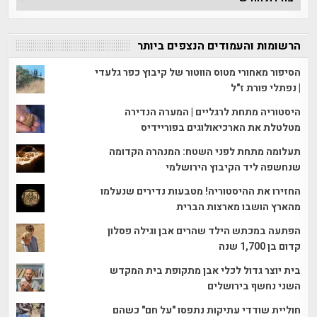
הכתבות
הרשומות והעמודים הנצפים ביותר
הסיפור מאחורי מטוס הווטור של קיבוץ כפר גלעדי
| נפתלי פורת ז"ל
היסטוריה מתחת לרגליים | המערה הנדירה
מטלטלת את הארכיאולוגים בפוריידיס
תעלומה מתחת לפני השטח: המנהרה הקדומה
שנחשפה ליד הקיבוץ הירושלמי
החזירו את ההיסטוריה! מטבעות נדירים שנעלמו
מהארץ הושבו מארצות הברית
הפתעה במכתש הילד שהרים אבן וגילה פסלון
קדום בן 1,700 שנה
בית יוצר גדול לכלי אבן מתקופת בית המקדש
השני נחשף בירושלים
חוליית שודדי עתיקות נתפסו "על חם" כשהם