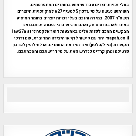
בעלי זכויות יוצרים עבור שימוש בחומרים המתפרסמים.
השימוש נעשה על פי עדכון 5 לסעיף 27א לחוק זכויות היוצרים
תשס"ח 2007. במידה והנכם בעלי זכויות יוצרים בחומר המופיע
באתר ו/או בפרסום זה, ואתם מרגישים כי נפגעה זכותכם אנו
מבקשים ממכם לפנות אלינו באמצעות דואר אלקטרוני law27a at
mapah.co.il יחד עם קישור לדף או היצירה המדוברת, שם ודרכי
תקשורת (מייל/טלפון) ואנו נסיר את החומרים. או לחילופין לעדכון
פרטיכם ומתן קרדיט כנדרש וזאת על פי דרישתכם והסכמתכם.
אפי אליאן , היסטוריה על המפה , פרוייקט טיגארט , Efi Elian ,
Tegart Fort , tegart fortress