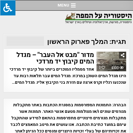
Ski
MENU
t
conten
תגית:
המלך פארוק הראשון
מדור "מבט אל העבר" – מגדל
המים קיבוץ יד מרדכי
7
6100
אחד מסמליו המוכרים ביותר של קיבוץ יד מרדכי
הינו מגדל המים השוכן במרכזו. מגדל המים עבר תלאות רבות עד
שנכנעו רגליו וקרס ארצה עם חזרת בני הקיבוץ אליו. מגדל המים…
הבהרה:
התמונות המפורסמות במסגרת הכתבות באתר מתקבלות
מגורמים שונים ו/או מצולמות מטעם אנשי האתר. תמונות אשר
מתקבלות מגורמים חיצוניים מתפרסמות בהתאם למידע שהתקבל
עימם במועד כתיבת הכתבה. אנו עושים את מיטב המאמצים לכבד
את זכויותיהם של בעלי זכויות היוצרים ומנסים ככל הניתן לאתר