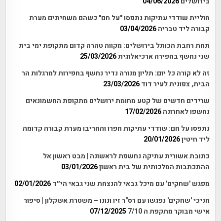
בירושלים
04/06/2026
חוליית שודדי עתיקות נתפסו "על חם" כשהם משחיתים מערת
קבורה ליד טבריה
03/04/2026
תחת רחבת הכותל בירושלים: מקווה טהרה קדום מתקופת ימי בית
שני נחשף בחפירה ארכיאלוגית
25/03/2026
זה לא קורה כל יום: תליון מנורה נדיר נחשף בחפירות למרגלות הר
הבית, צפונית לעיר דוד
23/03/2026
שרידים חדשים של קטע מחומת ירושלים מתקופת החשמונאים
נחשפו לאחרונה
17/02/2026
נתפסו על חם: שודדי עתיקות חפרו והחריבו מערת קבורה קדומה
ליד חיטין
20/01/2026
כתובת אשורית עתיקה נחשפת לראשונה | מבט ראשון אל
ההתכתבות המלכותית של בית ראשון
03/01/2026
מפגש 'שחקים' עם מיכל גבאי להנצחת שני גבאי הי״ד
02/01/2026
חניכי 'שחקים' נפגשו עם רס"ר זיו ונונו – משטרת אשקלון | סיפור
אישי מבוקר מתקפת ה 7/10
07/12/2025