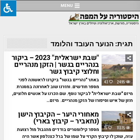
Ski
MENU
t
conten
תגית:
הנוער העובד והלומד
"שבת ישראלית" 2023 – ביקור
בנהריים בגשר | הזקן מנהריים
וחלוצי קיבוץ גשר
באתר "נהריים בגשר" ביקרנו לראשונה לפני
43
2495
מספר חודשים. וחזרנו שוב לאחרונה במסגרת
מיזם "שבת ישראלית" לביקור נוסף. שם הכרנו על אנשים חלוצים,
חזון של איש וסיפורו של הזקן מנהריים. מיזם…
מאחורי היער – הקיבוץ הישן
(נחאביר – קיבוץ בארי)
15
11375
מספר קילומטרים בודדים מהגבול מול רצועת
עזה, שוכן לו קיבוץ הקרוי על שמו של ברל כצנלסון אשר היה