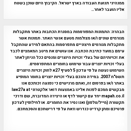
ממנהיגי תנועת העבודה בארץ ישראל. הקיבוץ היום שוכן בשטח
אליו הועבר לאחר…
הבהרה:
התמונות המפורסמות במסגרת הכתבות באתר מתקבלות
מגורמים שונים ו/או מצולמות מטעם אנשי האתר. תמונות אשר
מתקבלות מגורמים חיצוניים מתפרסמות בהתאם למידע שהתקבל
עימם במועד כתיבת הכתבה. אנו עושים את מיטב המאמצים לכבד
את זכויותיהם של בעלי זכויות היוצרים ומנסים ככל הניתן לאתר
בעלי זכויות יוצרים עבור שימוש בחומרים המתפרסמים.
השימוש נעשה על פי עדכון 5 לסעיף 27א לחוק זכויות היוצרים
תשס"ח 2007. במידה והנכם בעלי זכויות יוצרים בחומר המופיע
באתר ו/או בפרסום זה, ואתם מרגישים כי נפגעה זכותכם אנו
מבקשים ממכם לפנות אלינו באמצעות דואר אלקטרוני law27a at
mapah.co.il יחד עם קישור לדף או היצירה המדוברת, שם ודרכי
תקשורת (מייל/טלפון) ואנו נסיר את החומרים. או לחילופין לעדכון
פרטיכם ומתן קרדיט כנדרש וזאת על פי דרישתכם והסכמתכם.
אפי אליאן , היסטוריה על המפה , פרוייקט טיגארט , Efi Elian ,
Tegart Fort , tegart fortress