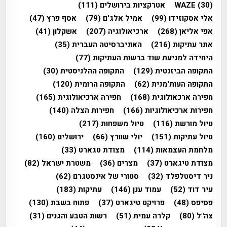
(30)
WAZE
אטרקציות בירושלים
(111)
אלי אסקוזידו
(99)
אמיל אלג'ם
(79)
אסף פרץ
(47)
אפי אליאן
(268)
ארכיאולוגיה
(207)
אשקלון
(41)
אתר עתיקות
(216)
האוניברסיטה העברית
(35)
היחידה למניעת שוד ברשות העתיקות
(77)
התקופה הביזנטית
(129)
התקופה ההלניסטית
(30)
התקופה העות'מנית
(62)
התקופה הרומית
(120)
חפירה ארכאולוגית
(168)
חפירה ארכיאולוגית
(165)
חפירות ארכיאולוגיות
(166)
חפירות הצלה
(140)
טיול מורשת
(116)
טיול משפחות
(217)
טיול עתיקות
(151)
יולי שוורץ
(66)
ירושלים
(160)
מלחמת העצמאות
(114)
מצודת טגארט
(33)
מצודת טיגארט
(37)
מצרים
(36)
משטרת ישראל
(82)
ניר דיסטלפלד
(32)
סטורי של אינסטגרם
(62)
עיר דוד
(52)
עמוד ענן
(146)
עתיקות
(183)
פסיפס
(48)
פרויקט טיגארט
(37)
פתוח בשבת
(130)
צה"ל
(80)
קלרה עמית
(51)
רשות הטבע והגנים
(31)