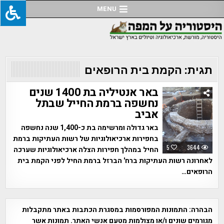
Ski
MENU
t
conten
תגית:
הקמת בית הרופאים
באר אנטיליה בת 1400 שנים
נחשפה ברמת החייל שבתל
אביב
באר גדולה ומרשימה בת כ-1,400 שנה נחשפה
בחפירות ארכיאולוגיות של רשות העתיקות ברמת
5
3644
החיל במהלך חפירות הצלה ארכיאולוגיות שערכה
לאחרונה רשות העתיקות ברח' הברזל ברמת החיל לפני הקמת בית
הרופאים…
הבהרה:
התמונות המפורסמות במסגרת הכתבות באתר מתקבלות
מגורמים שונים ו/או מצולמות מטעם אנשי האתר. תמונות אשר