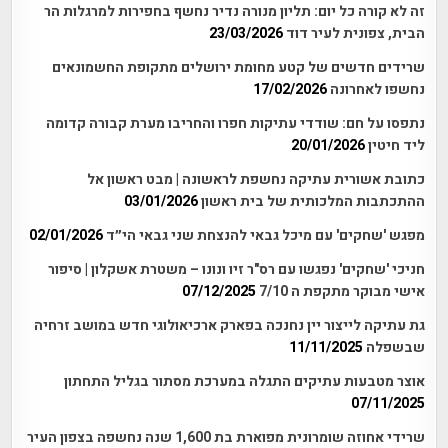
זה לא קורה כל יום: תליון מנורה נדיר נחשף בחפירות למרגלות הר
הבית, צפונית לעיר דוד
23/03/2026
שרידים חדשים של קטע מחומת ירושלים מתקופת החשמונאים
נחשפו לאחרונה
17/02/2026
נתפסו על חם: שודדי עתיקות חפרו והחריבו מערת קבורה קדומה
ליד חיטין
20/01/2026
כתובת אשורית עתיקה נחשפת לראשונה | מבט ראשון אל
ההתכתבות המלכותית של בית ראשון
03/01/2026
מפגש 'שחקים' עם מיכל גבאי להנצחת שני גבאי הי״ד
02/01/2026
חניכי 'שחקים' נפגשו עם רס"ר זיו ונונו – משטרת אשקלון | סיפור
אישי מבוקר מתקפת ה 7/10
07/12/2025
גת עתיקה לייצור יין נחנכה בפארק ארכיאולוגי חדש במושב זרחיה
שבשפלה
11/11/2025
אוצר מטבעות עתיקים התגלה במערכת מסתור בגליל התחתון
07/11/2025
שרידי אחוזה שומרונית מפוארת בת 1,600 שנה נחשפה בצפון העיר