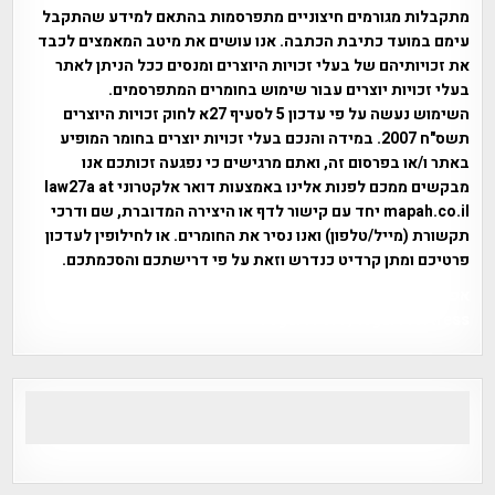
מתקבלות מגורמים חיצוניים מתפרסמות בהתאם למידע שהתקבל
עימם במועד כתיבת הכתבה. אנו עושים את מיטב המאמצים לכבד
את זכויותיהם של בעלי זכויות היוצרים ומנסים ככל הניתן לאתר
בעלי זכויות יוצרים עבור שימוש בחומרים המתפרסמים.
השימוש נעשה על פי עדכון 5 לסעיף 27א לחוק זכויות היוצרים
תשס"ח 2007. במידה והנכם בעלי זכויות יוצרים בחומר המופיע
באתר ו/או בפרסום זה, ואתם מרגישים כי נפגעה זכותכם אנו
מבקשים ממכם לפנות אלינו באמצעות דואר אלקטרוני law27a at
mapah.co.il יחד עם קישור לדף או היצירה המדוברת, שם ודרכי
תקשורת (מייל/טלפון) ואנו נסיר את החומרים. או לחילופין לעדכון
פרטיכם ומתן קרדיט כנדרש וזאת על פי דרישתכם והסכמתכם.
אפי אליאן , היסטוריה על המפה , פרוייקט טיגארט , Efi Elian ,
Tegart Fort , tegart fortress