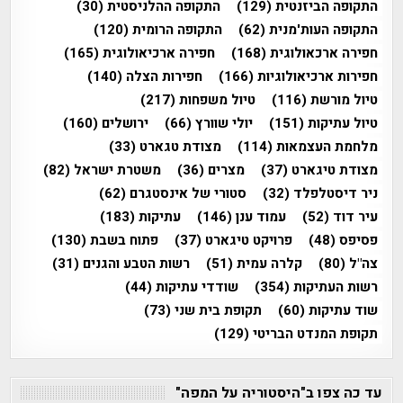
התקופה הביזנטית
(129)
התקופה ההלניסטית
(30)
התקופה העות'מנית
(62)
התקופה הרומית
(120)
חפירה ארכאולוגית
(168)
חפירה ארכיאולוגית
(165)
חפירות ארכיאולוגיות
(166)
חפירות הצלה
(140)
טיול מורשת
(116)
טיול משפחות
(217)
טיול עתיקות
(151)
יולי שוורץ
(66)
ירושלים
(160)
מלחמת העצמאות
(114)
מצודת טגארט
(33)
מצודת טיגארט
(37)
מצרים
(36)
משטרת ישראל
(82)
ניר דיסטלפלד
(32)
סטורי של אינסטגרם
(62)
עיר דוד
(52)
עמוד ענן
(146)
עתיקות
(183)
פסיפס
(48)
פרויקט טיגארט
(37)
פתוח בשבת
(130)
צה"ל
(80)
קלרה עמית
(51)
רשות הטבע והגנים
(31)
רשות העתיקות
(354)
שודדי עתיקות
(44)
שוד עתיקות
(60)
תקופת בית שני
(73)
תקופת המנדט הבריטי
(129)
עד כה צפו ב"היסטוריה על המפה"