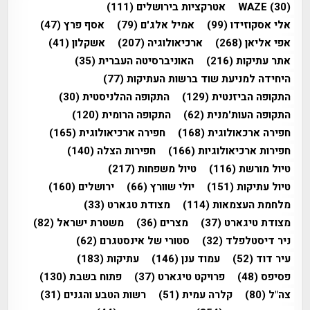
(30)
WAZE
אטרקציות בירושלים
(111)
אלי אסקוזידו
(99)
אמיל אלג'ם
(79)
אסף פרץ
(47)
אפי אליאן
(268)
ארכיאולוגיה
(207)
אשקלון
(41)
אתר עתיקות
(216)
האוניברסיטה העברית
(35)
היחידה למניעת שוד ברשות העתיקות
(77)
התקופה הביזנטית
(129)
התקופה ההלניסטית
(30)
התקופה העות'מנית
(62)
התקופה הרומית
(120)
חפירה ארכאולוגית
(168)
חפירה ארכיאולוגית
(165)
חפירות ארכיאולוגיות
(166)
חפירות הצלה
(140)
טיול מורשת
(116)
טיול משפחות
(217)
טיול עתיקות
(151)
יולי שוורץ
(66)
ירושלים
(160)
מלחמת העצמאות
(114)
מצודת טגארט
(33)
מצודת טיגארט
(37)
מצרים
(36)
משטרת ישראל
(82)
ניר דיסטלפלד
(32)
סטורי של אינסטגרם
(62)
עיר דוד
(52)
עמוד ענן
(146)
עתיקות
(183)
פסיפס
(48)
פרויקט טיגארט
(37)
פתוח בשבת
(130)
צה"ל
(80)
קלרה עמית
(51)
רשות הטבע והגנים
(31)