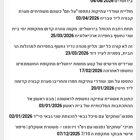
בירושלים
04/06/2026
חוליית שודדי עתיקות נתפסו "על חם" כשהם משחיתים מערת
קבורה ליד טבריה
03/04/2026
תחת רחבת הכותל בירושלים: מקווה טהרה קדום מתקופת ימי בית
שני נחשף בחפירה ארכיאלוגית
25/03/2026
זה לא קורה כל יום: תליון מנורה נדיר נחשף בחפירות למרגלות הר
הבית, צפונית לעיר דוד
23/03/2026
שרידים חדשים של קטע מחומת ירושלים מתקופת החשמונאים
נחשפו לאחרונה
17/02/2026
נתפסו על חם: שודדי עתיקות חפרו והחריבו מערת קבורה קדומה
ליד חיטין
20/01/2026
כתובת אשורית עתיקה נחשפת לראשונה | מבט ראשון אל
ההתכתבות המלכותית של בית ראשון
03/01/2026
מפגש 'שחקים' עם מיכל גבאי להנצחת שני גבאי הי״ד
02/01/2026
חניכי 'שחקים' נפגשו עם רס"ר זיו ונונו – משטרת אשקלון | סיפור
אישי מבוקר מתקפת ה 7/10
07/12/2025