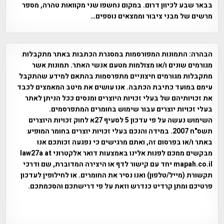
בבאר שבע לכיוון דרום. במקום נחשפו שני מקוואות טהרה, מספר
מרשים של מבני ציבור וממצאים נוספים…
הבהרה:
התמונות המפורסמות במסגרת הכתבות באתר מתקבלות
מגורמים שונים ו/או מצולמות מטעם אנשי האתר. תמונות אשר
מתקבלות מגורמים חיצוניים מתפרסמות בהתאם למידע שהתקבל
עימם במועד כתיבת הכתבה. אנו עושים את מיטב המאמצים לכבד
את זכויותיהם של בעלי זכויות היוצרים ומנסים ככל הניתן לאתר
בעלי זכויות יוצרים עבור שימוש בחומרים המתפרסמים.
השימוש נעשה על פי עדכון 5 לסעיף 27א לחוק זכויות היוצרים
תשס"ח 2007. במידה והנכם בעלי זכויות יוצרים בחומר המופיע
באתר ו/או בפרסום זה, ואתם מרגישים כי נפגעה זכותכם אנו
מבקשים ממכם לפנות אלינו באמצעות דואר אלקטרוני law27a at
mapah.co.il יחד עם קישור לדף או היצירה המדוברת, שם ודרכי
תקשורת (מייל/טלפון) ואנו נסיר את החומרים. או לחילופין לעדכון
פרטיכם ומתן קרדיט כנדרש וזאת על פי דרישתכם והסכמתכם.
אפי אליאן , היסטוריה על המפה , פרוייקט טיגארט , Efi Elian ,
Tegart Fort , tegart fortress