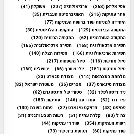
אפי אליאן
(268)
ארכיאולוגיה
(207)
אשקלון
(41)
אתר עתיקות
(216)
האוניברסיטה העברית
(35)
היחידה למניעת שוד ברשות העתיקות
(77)
התקופה הביזנטית
(129)
התקופה ההלניסטית
(30)
התקופה העות'מנית
(62)
התקופה הרומית
(120)
חפירה ארכאולוגית
(168)
חפירה ארכיאולוגית
(165)
חפירות ארכיאולוגיות
(166)
חפירות הצלה
(140)
טיול מורשת
(116)
טיול משפחות
(217)
טיול עתיקות
(151)
יולי שוורץ
(66)
ירושלים
(160)
מלחמת העצמאות
(114)
מצודת טגארט
(33)
מצודת טיגארט
(37)
מצרים
(36)
משטרת ישראל
(82)
ניר דיסטלפלד
(32)
סטורי של אינסטגרם
(62)
עיר דוד
(52)
עמוד ענן
(146)
עתיקות
(183)
פסיפס
(48)
פרויקט טיגארט
(37)
פתוח בשבת
(130)
צה"ל
(80)
קלרה עמית
(51)
רשות הטבע והגנים
(31)
רשות העתיקות
(354)
שודדי עתיקות
(44)
שוד עתיקות
(60)
תקופת בית שני
(73)