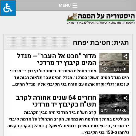
Ski
MENU
t
conten
תגית:
חטיבת יפתח
מדור "מבט אל העבר" – מגדל
המים קיבוץ יד מרדכי
7
6095
אחד מסמליו המוכרים ביותר של קיבוץ יד מרדכי
הינו מגדל המים השוכן במרכזו. מגדל המים עבר תלאות רבות עד
שנכנעו רגליו וקרס ארצה עם חזרת בני הקיבוץ אליו. מגדל המים…
חוזרים 64 שנים אחורה לקרב
תש"ח בקיבוץ יד מרדכי
3
5158
קרב תש"ח ביד מרדכי היה מבין הקרבות
הבולטים במהלך מלחמת העצמאות. הקרב התחולל על אדמת קיבוץ
יד מרדכי, קיבוץ צעיר השוכן דרומית לאשקלון. במהלך הקרב הקשה
נלחמו כ-150 בני הקיבוץ…