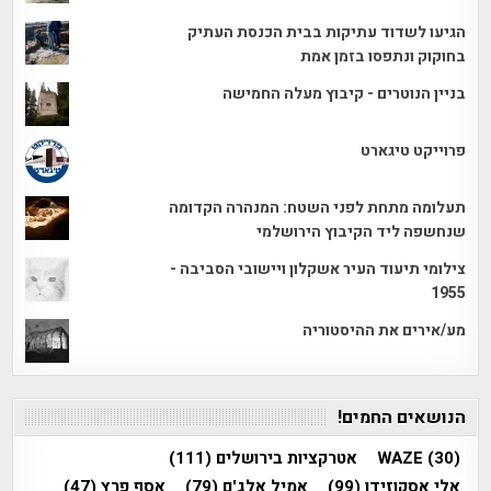
הגיעו לשדוד עתיקות בבית הכנסת העתיק
בחוקוק ונתפסו בזמן אמת
בניין הנוטרים - קיבוץ מעלה החמישה
פרוייקט טיגארט
תעלומה מתחת לפני השטח: המנהרה הקדומה
שנחשפה ליד הקיבוץ הירושלמי
צילומי תיעוד העיר אשקלון ויישובי הסביבה -
1955
מע/אירים את ההיסטוריה
הנושאים החמים!
(30)
WAZE
אטרקציות בירושלים
(111)
אלי אסקוזידו
(99)
אמיל אלג'ם
(79)
אסף פרץ
(47)