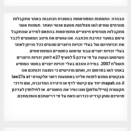
הבהרה:
התמונות המפורסמות במסגרת הכתבות באתר מתקבלות
מגורמים שונים ו/או מצולמות מטעם אנשי האתר. תמונות אשר
מתקבלות מגורמים חיצוניים מתפרסמות בהתאם למידע שהתקבל
עימם במועד כתיבת הכתבה. אנו עושים את מיטב המאמצים לכבד
את זכויותיהם של בעלי זכויות היוצרים ומנסים ככל הניתן לאתר
בעלי זכויות יוצרים עבור שימוש בחומרים המתפרסמים.
השימוש נעשה על פי עדכון 5 לסעיף 27א לחוק זכויות היוצרים
תשס"ח 2007. במידה והנכם בעלי זכויות יוצרים בחומר המופיע
באתר ו/או בפרסום זה, ואתם מרגישים כי נפגעה זכותכם אנו
מבקשים ממכם לפנות אלינו באמצעות דואר אלקטרוני law27a at
mapah.co.il יחד עם קישור לדף או היצירה המדוברת, שם ודרכי
תקשורת (מייל/טלפון) ואנו נסיר את החומרים. או לחילופין לעדכון
פרטיכם ומתן קרדיט כנדרש וזאת על פי דרישתכם והסכמתכם.
אפי אליאן , היסטוריה על המפה , פרוייקט טיגארט , Efi Elian ,
Tegart Fort , tegart fortress