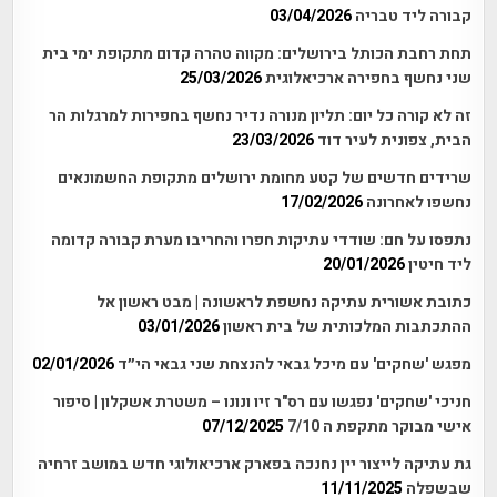
קבורה ליד טבריה
03/04/2026
תחת רחבת הכותל בירושלים: מקווה טהרה קדום מתקופת ימי בית
שני נחשף בחפירה ארכיאלוגית
25/03/2026
זה לא קורה כל יום: תליון מנורה נדיר נחשף בחפירות למרגלות הר
הבית, צפונית לעיר דוד
23/03/2026
שרידים חדשים של קטע מחומת ירושלים מתקופת החשמונאים
נחשפו לאחרונה
17/02/2026
נתפסו על חם: שודדי עתיקות חפרו והחריבו מערת קבורה קדומה
ליד חיטין
20/01/2026
כתובת אשורית עתיקה נחשפת לראשונה | מבט ראשון אל
ההתכתבות המלכותית של בית ראשון
03/01/2026
מפגש 'שחקים' עם מיכל גבאי להנצחת שני גבאי הי״ד
02/01/2026
חניכי 'שחקים' נפגשו עם רס"ר זיו ונונו – משטרת אשקלון | סיפור
אישי מבוקר מתקפת ה 7/10
07/12/2025
גת עתיקה לייצור יין נחנכה בפארק ארכיאולוגי חדש במושב זרחיה
שבשפלה
11/11/2025