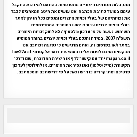
מתקבלות מגורמים חיצוניים מתפרסמות בהתאם למידע שהתקבל
עימם במועד כתיבת הכתבה. אנו עושים את מיטב המאמצים לכבד
את זכויותיהם של בעלי זכויות היוצרים ומנסים ככל הניתן לאתר
בעלי זכויות יוצרים עבור שימוש בחומרים המתפרסמים.
השימוש נעשה על פי עדכון 5 לסעיף 27א לחוק זכויות היוצרים
תשס"ח 2007. במידה והנכם בעלי זכויות יוצרים בחומר המופיע
באתר ו/או בפרסום זה, ואתם מרגישים כי נפגעה זכותכם אנו
מבקשים ממכם לפנות אלינו באמצעות דואר אלקטרוני law27a at
mapah.co.il יחד עם קישור לדף או היצירה המדוברת, שם ודרכי
תקשורת (מייל/טלפון) ואנו נסיר את החומרים. או לחילופין לעדכון
פרטיכם ומתן קרדיט כנדרש וזאת על פי דרישתכם והסכמתכם.
אפי אליאן , היסטוריה על המפה , פרוייקט טיגארט , Efi Elian ,
Tegart Fort , tegart fortress