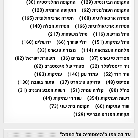
התקופה הביזנטית
(129)
התקופה ההלניסטית
(30)
התקופה העות'מנית
(62)
התקופה הרומית
(120)
חפירה ארכאולוגית
(168)
חפירה ארכיאולוגית
(165)
חפירות ארכיאולוגיות
(166)
חפירות הצלה
(140)
טיול מורשת
(116)
טיול משפחות
(217)
טיול עתיקות
(151)
יולי שוורץ
(66)
ירושלים
(160)
מלחמת העצמאות
(114)
מצודת טגארט
(33)
מצודת טיגארט
(37)
מצרים
(36)
משטרת ישראל
(82)
ניר דיסטלפלד
(32)
סטורי של אינסטגרם
(62)
עיר דוד
(52)
עמוד ענן
(146)
עתיקות
(183)
פסיפס
(48)
פרויקט טיגארט
(37)
פתוח בשבת
(130)
צה"ל
(80)
קלרה עמית
(51)
רשות הטבע והגנים
(31)
רשות העתיקות
(354)
שודדי עתיקות
(44)
שוד עתיקות
(60)
תקופת בית שני
(73)
תקופת המנדט הבריטי
(129)
עד כה צפו ב"היסטוריה על המפה"