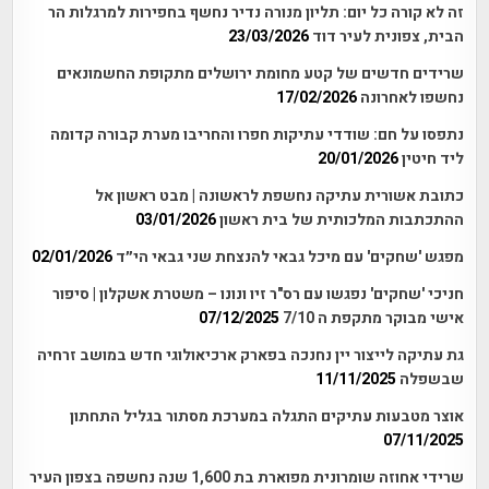
זה לא קורה כל יום: תליון מנורה נדיר נחשף בחפירות למרגלות הר
הבית, צפונית לעיר דוד
23/03/2026
שרידים חדשים של קטע מחומת ירושלים מתקופת החשמונאים
נחשפו לאחרונה
17/02/2026
נתפסו על חם: שודדי עתיקות חפרו והחריבו מערת קבורה קדומה
ליד חיטין
20/01/2026
כתובת אשורית עתיקה נחשפת לראשונה | מבט ראשון אל
ההתכתבות המלכותית של בית ראשון
03/01/2026
מפגש 'שחקים' עם מיכל גבאי להנצחת שני גבאי הי״ד
02/01/2026
חניכי 'שחקים' נפגשו עם רס"ר זיו ונונו – משטרת אשקלון | סיפור
אישי מבוקר מתקפת ה 7/10
07/12/2025
גת עתיקה לייצור יין נחנכה בפארק ארכיאולוגי חדש במושב זרחיה
שבשפלה
11/11/2025
אוצר מטבעות עתיקים התגלה במערכת מסתור בגליל התחתון
07/11/2025
שרידי אחוזה שומרונית מפוארת בת 1,600 שנה נחשפה בצפון העיר