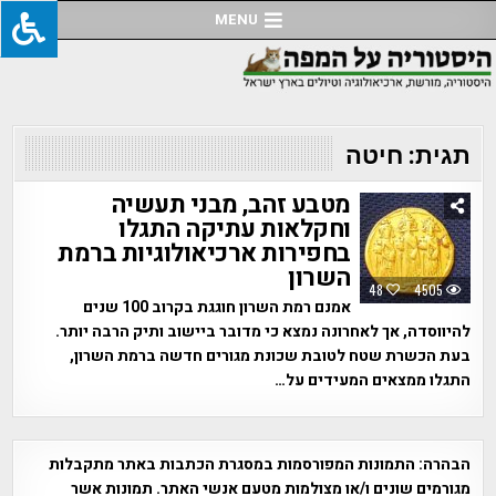
Ski
MENU
t
conten
תגית:
חיטה
מטבע זהב, מבני תעשיה
וחקלאות עתיקה התגלו
בחפירות ארכיאולוגיות ברמת
השרון
48
4505
אמנם רמת השרון חוגגת בקרוב 100 שנים
להיווסדה, אך לאחרונה נמצא כי מדובר ביישוב ותיק הרבה יותר.
בעת הכשרת שטח לטובת שכונת מגורים חדשה ברמת השרון,
התגלו ממצאים המעידים על…
הבהרה:
התמונות המפורסמות במסגרת הכתבות באתר מתקבלות
מגורמים שונים ו/או מצולמות מטעם אנשי האתר. תמונות אשר