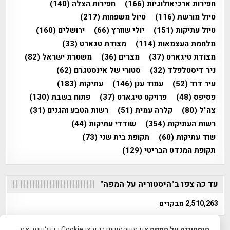
חפירות ארכיאולוגיות
(166)
חפירות הצלה
(140)
טיול מורשת
(116)
טיול משפחות
(217)
טיול עתיקות
(151)
יולי שוורץ
(66)
ירושלים
(160)
מלחמת העצמאות
(114)
מצודת טגארט
(33)
מצודת טיגארט
(37)
מצרים
(36)
משטרת ישראל
(82)
ניר דיסטלפלד
(32)
סטורי של אינסטגרם
(62)
עיר דוד
(52)
עמוד ענן
(146)
עתיקות
(183)
פסיפס
(48)
פרויקט טיגארט
(37)
פתוח בשבת
(130)
צה"ל
(80)
קלרה עמית
(51)
רשות הטבע והגנים
(31)
רשות העתיקות
(354)
שודדי עתיקות
(44)
שוד עתיקות
(60)
תקופת בית שני
(73)
תקופת המנדט הבריטי
(129)
עד כה צפו ב"היסטוריה על המפה"
2,510,263 מבקרים
היסטוריה על המפה
אנו משתמשים בקובצי Cookie כדי לשפר את