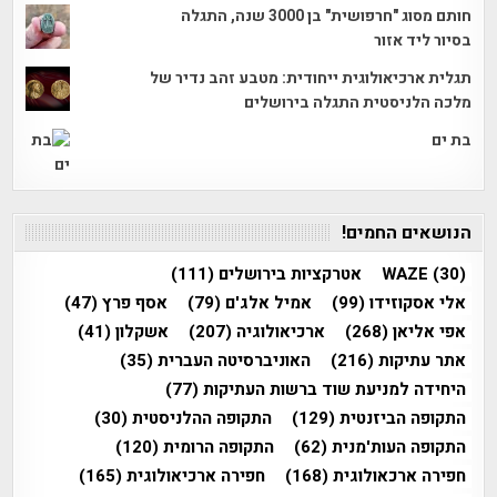
חותם מסוג "חרפושית" בן 3000 שנה, התגלה
בסיור ליד אזור
תגלית ארכיאולוגית ייחודית: מטבע זהב נדיר של
מלכה הלניסטית התגלה בירושלים
בת ים
הנושאים החמים!
(30)
WAZE
אטרקציות בירושלים
(111)
אלי אסקוזידו
(99)
אמיל אלג'ם
(79)
אסף פרץ
(47)
אפי אליאן
(268)
ארכיאולוגיה
(207)
אשקלון
(41)
אתר עתיקות
(216)
האוניברסיטה העברית
(35)
היחידה למניעת שוד ברשות העתיקות
(77)
התקופה הביזנטית
(129)
התקופה ההלניסטית
(30)
התקופה העות'מנית
(62)
התקופה הרומית
(120)
חפירה ארכאולוגית
(168)
חפירה ארכיאולוגית
(165)