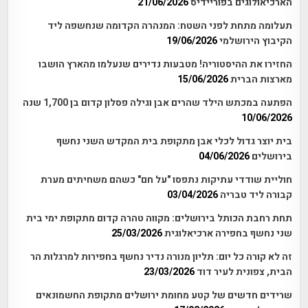
הארכיאולוגים בפוריידיס
21/06/2026
תעלומה מתחת לפני השטח: המנהרה הקדומה שנחשפה ליד
הקיבוץ הירושלמי
19/06/2026
החזירו את ההיסטוריה! מטבעות נדירים שנעלמו מהארץ הושבו
מארצות הברית
15/06/2026
הפתעה במכתש הילד שהרים אבן וגילה פסלון קדום בן 1,700 שנה
10/06/2026
בית יוצר גדול לכלי אבן מתקופת בית המקדש השני נחשף
בירושלים
04/06/2026
חוליית שודדי עתיקות נתפסו "על חם" כשהם משחיתים מערת
קבורה ליד טבריה
03/04/2026
תחת רחבת הכותל בירושלים: מקווה טהרה קדום מתקופת ימי בית
שני נחשף בחפירה ארכיאלוגית
25/03/2026
זה לא קורה כל יום: תליון מנורה נדיר נחשף בחפירות למרגלות הר
הבית, צפונית לעיר דוד
23/03/2026
שרידים חדשים של קטע מחומת ירושלים מתקופת החשמונאים