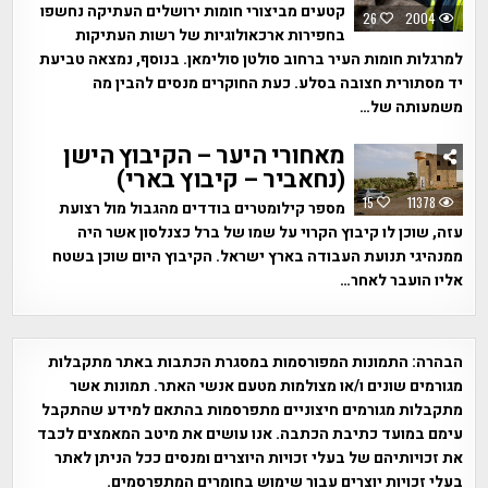
קטעים מביצורי חומות ירושלים העתיקה נחשפו
26
2004
בחפירות ארכאולוגיות של רשות העתיקות
למרגלות חומות העיר ברחוב סולטן סולימאן. בנוסף, נמצאה טביעת
יד מסתורית חצובה בסלע. כעת החוקרים מנסים להבין מה
משמעותה של…
מאחורי היער – הקיבוץ הישן
(נחאביר – קיבוץ בארי)
15
11378
מספר קילומטרים בודדים מהגבול מול רצועת
עזה, שוכן לו קיבוץ הקרוי על שמו של ברל כצנלסון אשר היה
ממנהיגי תנועת העבודה בארץ ישראל. הקיבוץ היום שוכן בשטח
אליו הועבר לאחר…
הבהרה:
התמונות המפורסמות במסגרת הכתבות באתר מתקבלות
מגורמים שונים ו/או מצולמות מטעם אנשי האתר. תמונות אשר
מתקבלות מגורמים חיצוניים מתפרסמות בהתאם למידע שהתקבל
עימם במועד כתיבת הכתבה. אנו עושים את מיטב המאמצים לכבד
את זכויותיהם של בעלי זכויות היוצרים ומנסים ככל הניתן לאתר
בעלי זכויות יוצרים עבור שימוש בחומרים המתפרסמים.