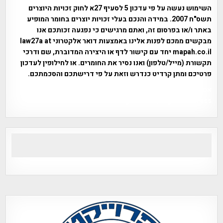
השימוש נעשה על פי עדכון 5 לסעיף 27א לחוק זכויות היוצרים
תשס"ח 2007. במידה והנכם בעלי זכויות יוצרים בחומר המופיע
באתר ו/או בפרסום זה, ואתם מרגישים כי נפגעה זכותכם אנו
מבקשים ממכם לפנות אלינו באמצעות דואר אלקטרוני law27a at
mapah.co.il יחד עם קישור לדף או היצירה המדוברת, שם ודרכי
תקשורת (מייל/טלפון) ואנו נסיר את החומרים. או לחילופין לעדכון
פרטיכם ומתן קרדיט כנדרש וזאת על פי דרישתכם והסכמתכם.
אפי אליאן , היסטוריה על המפה , פרוייקט טיגארט , Efi Elian ,
Tegart Fort , tegart fortress