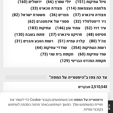
טיול עתיקות
(151)
יולי שוורץ
(66)
ירושלים
(160)
מלחמת העצמאות
(114)
מצודת טגארט
(33)
מצודת טיגארט
(37)
מצרים
(36)
משטרת ישראל
(82)
ניר דיסטלפלד
(32)
סטורי של אינסטגרם
(62)
עיר דוד
(52)
עמוד ענן
(146)
עתיקות
(183)
פסיפס
(48)
פרויקט טיגארט
(37)
פתוח בשבת
(130)
צה"ל
(80)
קלרה עמית
(51)
רשות הטבע והגנים
(31)
רשות העתיקות
(354)
שודדי עתיקות
(44)
שוד עתיקות
(60)
תקופת בית שני
(73)
תקופת המנדט הבריטי
(129)
עד כה צפו ב"היסטוריה על המפה"
2,510,543 מבקרים
היסטוריה על המפה
אנו משתמשים בקובצי Cookie כדי לשפר את
חוויית המשתמש שלך. המשך השימוש באתר מהווה הסכמה לשימוש
היסטוריה על המפה 2011-2026 | פרוייקט טיגארט 2012-2026|
www.mapah.co.il | www.tegart.uk
בקובצי עוגיות.