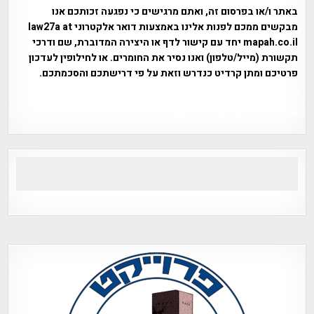
באתר ו/או בפרסום זה, ואתם מרגישים כי נפגעה זכותכם אנו
מבקשים ממכם לפנות אלינו באמצעות דואר אלקטרוני law27a at
mapah.co.il יחד עם קישור לדף או היצירה המדוברת, שם ודרכי
תקשורת (מייל/טלפון) ואנו נסיר את החומרים. או לחילופין לעדכון
פרטיכם ומתן קרדיט כנדרש וזאת על פי דרישתכם והסכמתכם.
אפי אליאן , היסטוריה על המפה , פרוייקט טיגארט , Efi Elian ,
Tegart Fort , tegart fortress