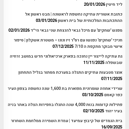
ליד חיטין
20/01/2026
כתובת אשורית עתיקה נחשפת לראשונה | מבט ראשון אל
ההתכתבות המלכותית של בית ראשון
03/01/2026
מפגש 'שחקים' עם מיכל גבאי להנצחת שני גבאי הי״ד
02/01/2026
חניכי 'שחקים' נפגשו עם רס"ר זיו ונונו – משטרת אשקלון | סיפור
אישי מבוקר מתקפת ה 7/10
07/12/2025
גת עתיקה לייצור יין נחנכה בפארק ארכיאולוגי חדש במושב זרחיה
שבשפלה
11/11/2025
אוצר מטבעות עתיקים התגלה במערכת מסתור בגליל התחתון
07/11/2025
שרידי אחוזה שומרונית מפוארת בת 1,600 שנה נחשפה בצפון העיר
כפר קאסם
03/10/2025
פתילות קדומות בנות 4,000 שנה התגלו בחפירות הצלה באתר בניה
בעיר יהוד
02/10/2025
בית הגמדים של קיבוץ עמיעד | עמדת השמירה ממלחמת השחרור
16/09/2025