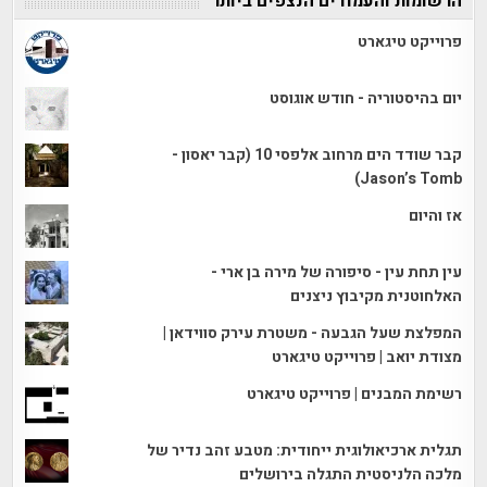
הרשומות והעמודים הנצפים ביותר
פרוייקט טיגארט
יום בהיסטוריה - חודש אוגוסט
קבר שודד הים מרחוב אלפסי 10 (קבר יאסון -
Jason’s Tomb)
אז והיום
עין תחת עין - סיפורה של מירה בן ארי -
האלחוטנית מקיבוץ ניצנים
המפלצת שעל הגבעה - משטרת עירק סווידאן |
מצודת יואב | פרוייקט טיגארט
רשימת המבנים | פרוייקט טיגארט
תגלית ארכיאולוגית ייחודית: מטבע זהב נדיר של
מלכה הלניסטית התגלה בירושלים