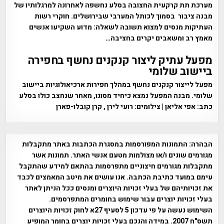
מערכת תת קרקעית החצובה בסלע נחשפה לאחרונה למרגלותיו של
מבנה ציבור בסמוך לכותל המערבי שבירושלים. חוקרי רשות
העתיקות מנסים למצוא תשובה לשאלה: מדוע השקיעו אנשים
מאמץ רב ומשאבים יקרים בחציבה…
מפעל עתיק ליצור קנקנים נחשף בחפירה
ביישוב שלומי
מפעל לייצור קנקנים נחשף במהלך חפירות ארכיאולוגיות ביישוב
שלומי. מבנה המפעל נמצא כיחיד מסוגו, מאחר שנחצב כולו בסלע
כתב: אפי אליאן | צילומים: רועי לירן , קרן קובלו-פארן
הבהרה:
התמונות המפורסמות במסגרת הכתבות באתר מתקבלות
מגורמים שונים ו/או מצולמות מטעם אנשי האתר. תמונות אשר
מתקבלות מגורמים חיצוניים מתפרסמות בהתאם למידע שהתקבל
עימם במועד כתיבת הכתבה. אנו עושים את מיטב המאמצים לכבד
את זכויותיהם של בעלי זכויות היוצרים ומנסים ככל הניתן לאתר
בעלי זכויות יוצרים עבור שימוש בחומרים המתפרסמים.
השימוש נעשה על פי עדכון 5 לסעיף 27א לחוק זכויות היוצרים
תשס"ח 2007. במידה והנכם בעלי זכויות יוצרים בחומר המופיע