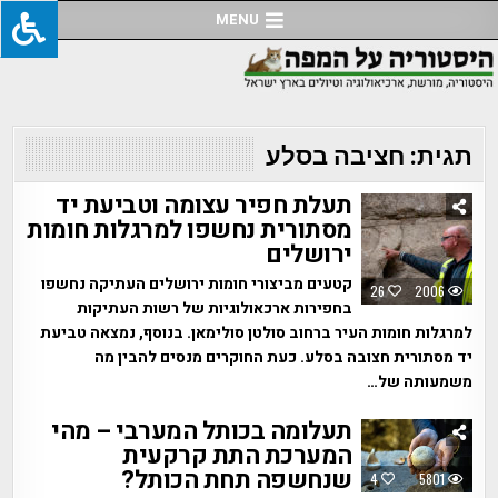
Ski
MENU
t
conten
תגית:
חציבה בסלע
תעלת חפיר עצומה וטביעת יד
מסתורית נחשפו למרגלות חומות
ירושלים
קטעים מביצורי חומות ירושלים העתיקה נחשפו
26
2006
בחפירות ארכאולוגיות של רשות העתיקות
למרגלות חומות העיר ברחוב סולטן סולימאן. בנוסף, נמצאה טביעת
יד מסתורית חצובה בסלע. כעת החוקרים מנסים להבין מה
משמעותה של…
תעלומה בכותל המערבי – מהי
המערכת התת קרקעית
שנחשפה תחת הכותל?
4
5801