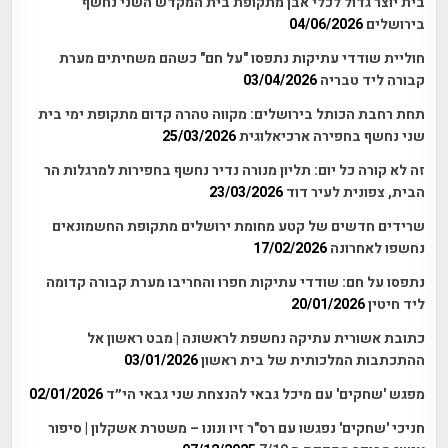
בית יוצר גדול לכלי אבן מתקופת בית המקדש השני נחשף
בירושלים
04/06/2026
חוליית שודדי עתיקות נתפסו "על חם" כשהם משחיתים מערת
קבורה ליד טבריה
03/04/2026
תחת רחבת הכותל בירושלים: מקווה טהרה קדום מתקופת ימי בית
שני נחשף בחפירה ארכיאלוגית
25/03/2026
זה לא קורה כל יום: תליון מנורה נדיר נחשף בחפירות למרגלות הר
הבית, צפונית לעיר דוד
23/03/2026
שרידים חדשים של קטע מחומת ירושלים מתקופת החשמונאים
נחשפו לאחרונה
17/02/2026
נתפסו על חם: שודדי עתיקות חפרו והחריבו מערת קבורה קדומה
ליד חיטין
20/01/2026
כתובת אשורית עתיקה נחשפת לראשונה | מבט ראשון אל
ההתכתבות המלכותית של בית ראשון
03/01/2026
מפגש 'שחקים' עם מיכל גבאי להנצחת שני גבאי הי״ד
02/01/2026
חניכי 'שחקים' נפגשו עם רס"ר זיו ונונו – משטרת אשקלון | סיפור