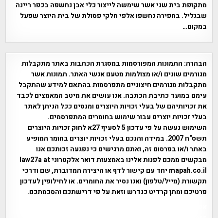
מתקופת בית שני אשר שימשה לייצור כלי אבן נחשפה בכפר ריינה
שבגליל. בחפירה נחשפו אלפי חלקי פסולת של בית היוצר שפעל
במקום…
הבהרה:
התמונות המפורסמות במסגרת הכתבות באתר מתקבלות
מגורמים שונים ו/או מצולמות מטעם אנשי האתר. תמונות אשר
מתקבלות מגורמים חיצוניים מתפרסמות בהתאם למידע שהתקבל
עימם במועד כתיבת הכתבה. אנו עושים את מיטב המאמצים לכבד
את זכויותיהם של בעלי זכויות היוצרים ומנסים ככל הניתן לאתר
בעלי זכויות יוצרים עבור שימוש בחומרים המתפרסמים.
השימוש נעשה על פי עדכון 5 לסעיף 27א לחוק זכויות היוצרים
תשס"ח 2007. במידה והנכם בעלי זכויות יוצרים בחומר המופיע
באתר ו/או בפרסום זה, ואתם מרגישים כי נפגעה זכותכם אנו
מבקשים ממכם לפנות אלינו באמצעות דואר אלקטרוני law27a at
mapah.co.il יחד עם קישור לדף או היצירה המדוברת, שם ודרכי
תקשורת (מייל/טלפון) ואנו נסיר את החומרים. או לחילופין לעדכון
פרטיכם ומתן קרדיט כנדרש וזאת על פי דרישתכם והסכמתכם.
אפי אליאן , היסטוריה על המפה , פרוייקט טיגארט , Efi Elian ,
Tegart Fort , tegart fortress