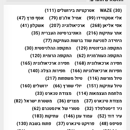
(30)
WAZE
אטרקציות בירושלים
(111)
אלי אסקוזידו
(99)
אמיל אלג'ם
(79)
אסף פרץ
(47)
אפי אליאן
(268)
ארכיאולוגיה
(207)
אשקלון
(41)
אתר עתיקות
(216)
האוניברסיטה העברית
(35)
היחידה למניעת שוד ברשות העתיקות
(77)
התקופה הביזנטית
(129)
התקופה ההלניסטית
(30)
התקופה העות'מנית
(62)
התקופה הרומית
(120)
חפירה ארכאולוגית
(168)
חפירה ארכיאולוגית
(165)
חפירות ארכיאולוגיות
(166)
חפירות הצלה
(140)
טיול מורשת
(116)
טיול משפחות
(217)
טיול עתיקות
(151)
יולי שוורץ
(66)
ירושלים
(160)
מלחמת העצמאות
(114)
מצודת טגארט
(33)
מצודת טיגארט
(37)
מצרים
(36)
משטרת ישראל
(82)
ניר דיסטלפלד
(32)
סטורי של אינסטגרם
(62)
עיר דוד
(52)
עמוד ענן
(146)
עתיקות
(183)
פסיפס
(48)
פרויקט טיגארט
(37)
פתוח בשבת
(130)