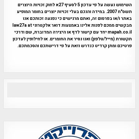
השימוש נעשה על פי עדכון 5 לסעיף 27א לחוק זכויות היוצרים
תשס"ח 2007. במידה והנכם בעלי זכויות יוצרים בחומר המופיע
באתר ו/או בפרסום זה, ואתם מרגישים כי נפגעה זכותכם אנו
מבקשים ממכם לפנות אלינו באמצעות דואר אלקטרוני law27a at
mapah.co.il יחד עם קישור לדף או היצירה המדוברת, שם ודרכי
תקשורת (מייל/טלפון) ואנו נסיר את החומרים. או לחילופין לעדכון
פרטיכם ומתן קרדיט כנדרש וזאת על פי דרישתכם והסכמתכם.
אפי אליאן , היסטוריה על המפה , פרוייקט טיגארט , Efi Elian ,
Tegart Fort , tegart fortress