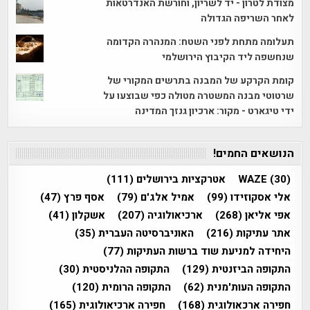
מצודת לטרון - יד לשריון, וחורשת האנדרטאות
לאחר השריפה הגדולה
תעלומה מתחת לפני השטח: המנהרה הקדומה
שנחשפה ליד הקיבוץ הירושלמי
קומת הקרקע של המבנה בתרשים המקורי של
שרטוטי מבנה המשטרה מטולה כפי שבוצעו על
ידי טיגארט - מקור: ארכיון גנזך המדינה
הנושאים החמים!
(30)
WAZE
אטרקציות בירושלים
(111)
אלי אסקוזידו
(99)
אמיל אלג'ם
(79)
אסף פרץ
(47)
אפי אליאן
(268)
ארכיאולוגיה
(207)
אשקלון
(41)
אתר עתיקות
(216)
האוניברסיטה העברית
(35)
היחידה למניעת שוד ברשות העתיקות
(77)
התקופה הביזנטית
(129)
התקופה ההלניסטית
(30)
התקופה העות'מנית
(62)
התקופה הרומית
(120)
חפירה ארכאולוגית
(168)
חפירה ארכיאולוגית
(165)