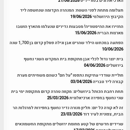
הארכיאולוגים בפוריידיס
21/06/2026
תעלומה מתחת לפני השטח: המנהרה הקדומה שנחשפה ליד
הקיבוץ הירושלמי
19/06/2026
החזירו את ההיסטוריה! מטבעות נדירים שנעלמו מהארץ הושבו
מארצות הברית
15/06/2026
הפתעה במכתש הילד שהרים אבן וגילה פסלון קדום בן 1,700 שנה
10/06/2026
בית יוצר גדול לכלי אבן מתקופת בית המקדש השני נחשף
בירושלים
04/06/2026
חוליית שודדי עתיקות נתפסו "על חם" כשהם משחיתים מערת
קבורה ליד טבריה
03/04/2026
תחת רחבת הכותל בירושלים: מקווה טהרה קדום מתקופת ימי בית
שני נחשף בחפירה ארכיאלוגית
25/03/2026
זה לא קורה כל יום: תליון מנורה נדיר נחשף בחפירות למרגלות הר
הבית, צפונית לעיר דוד
23/03/2026
שרידים חדשים של קטע מחומת ירושלים מתקופת החשמונאים