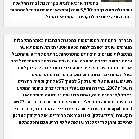
בחפירה ארכיאולוגית בקרית גת | בית המלאכה
שהתגלה מתוארך כבן 5,500 שנה | וממצאיו מהווים עדות להתמחות
בטכנולוגיה ייחודית לתקופתו | הממצאים התגלו…
הבהרה:
התמונות המפורסמות במסגרת הכתבות באתר מתקבלות
מגורמים שונים ו/או מצולמות מטעם אנשי האתר. תמונות אשר
מתקבלות מגורמים חיצוניים מתפרסמות בהתאם למידע שהתקבל
עימם במועד כתיבת הכתבה. אנו עושים את מיטב המאמצים לכבד
את זכויותיהם של בעלי זכויות היוצרים ומנסים ככל הניתן לאתר
בעלי זכויות יוצרים עבור שימוש בחומרים המתפרסמים.
השימוש נעשה על פי עדכון 5 לסעיף 27א לחוק זכויות היוצרים
תשס"ח 2007. במידה והנכם בעלי זכויות יוצרים בחומר המופיע
באתר ו/או בפרסום זה, ואתם מרגישים כי נפגעה זכותכם אנו
מבקשים ממכם לפנות אלינו באמצעות דואר אלקטרוני law27a at
mapah.co.il יחד עם קישור לדף או היצירה המדוברת, שם ודרכי
תקשורת (מייל/טלפון) ואנו נסיר את החומרים. או לחילופין לעדכון
פרטיכם ומתן קרדיט כנדרש וזאת על פי דרישתכם והסכמתכם.
אפי אליאן , היסטוריה על המפה , פרוייקט טיגארט , Efi Elian ,
Tegart Fort , tegart fortress