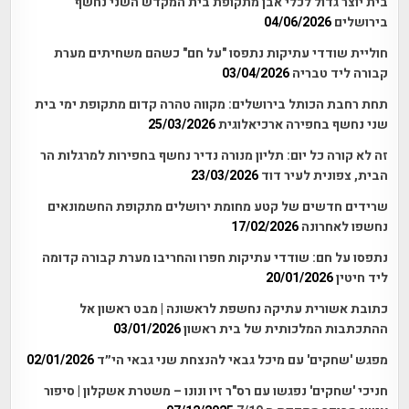
בית יוצר גדול לכלי אבן מתקופת בית המקדש השני נחשף
בירושלים
04/06/2026
חוליית שודדי עתיקות נתפסו "על חם" כשהם משחיתים מערת
קבורה ליד טבריה
03/04/2026
תחת רחבת הכותל בירושלים: מקווה טהרה קדום מתקופת ימי בית
שני נחשף בחפירה ארכיאלוגית
25/03/2026
זה לא קורה כל יום: תליון מנורה נדיר נחשף בחפירות למרגלות הר
הבית, צפונית לעיר דוד
23/03/2026
שרידים חדשים של קטע מחומת ירושלים מתקופת החשמונאים
נחשפו לאחרונה
17/02/2026
נתפסו על חם: שודדי עתיקות חפרו והחריבו מערת קבורה קדומה
ליד חיטין
20/01/2026
כתובת אשורית עתיקה נחשפת לראשונה | מבט ראשון אל
ההתכתבות המלכותית של בית ראשון
03/01/2026
מפגש 'שחקים' עם מיכל גבאי להנצחת שני גבאי הי״ד
02/01/2026
חניכי 'שחקים' נפגשו עם רס"ר זיו ונונו – משטרת אשקלון | סיפור