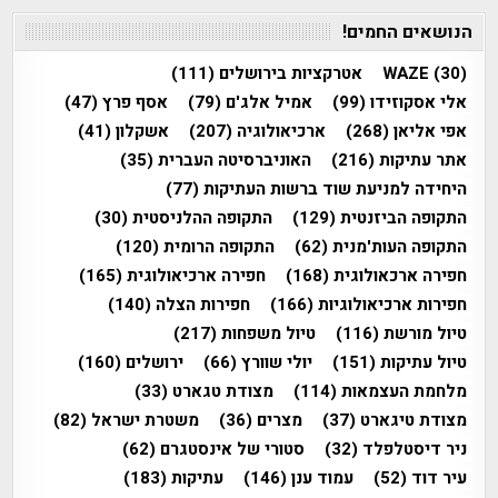
הנושאים החמים!
(30)
WAZE
אטרקציות בירושלים
(111)
אלי אסקוזידו
(99)
אמיל אלג'ם
(79)
אסף פרץ
(47)
אפי אליאן
(268)
ארכיאולוגיה
(207)
אשקלון
(41)
אתר עתיקות
(216)
האוניברסיטה העברית
(35)
היחידה למניעת שוד ברשות העתיקות
(77)
התקופה הביזנטית
(129)
התקופה ההלניסטית
(30)
התקופה העות'מנית
(62)
התקופה הרומית
(120)
חפירה ארכאולוגית
(168)
חפירה ארכיאולוגית
(165)
חפירות ארכיאולוגיות
(166)
חפירות הצלה
(140)
טיול מורשת
(116)
טיול משפחות
(217)
טיול עתיקות
(151)
יולי שוורץ
(66)
ירושלים
(160)
מלחמת העצמאות
(114)
מצודת טגארט
(33)
מצודת טיגארט
(37)
מצרים
(36)
משטרת ישראל
(82)
ניר דיסטלפלד
(32)
סטורי של אינסטגרם
(62)
עיר דוד
(52)
עמוד ענן
(146)
עתיקות
(183)