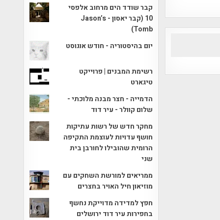
קבר שודד הים מרחוב אלפסי
10 (קבר יאסון - Jason’s
Tomb)
יום בהיסטוריה - חודש אוגוסט
רשימת המבנים | פרוייקט
טיגארט
הדמייה - חצר מבנה מלוכתי -
שלום קוולר - עיר דוד
מחקר חדש של רשות עתיקות
חושף עדויות לעוצמת התקיפה
הרומית שהובילו לחורבן בית
שני
ממריאים למורשת השחקים עם
מוזיאון חיל האויר בחצרים
חפץ למדידה מדוייקת נחשף
בחפירות עיר דוד ירושלים