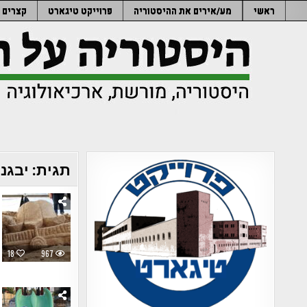
Ski
ראשי
מע/אירים את ההיסטוריה
פרוייקט טיגארט
קצרים
t
conten
תגית:
יבגנ
18
967