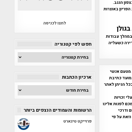
פון הנגב.
הפריון באוצרות
לחצו לכניסה
גולן
במהלך עבודות
דירה כשעליה
חפש לפי קטגוריה
חפש
לפי
קטגוריה
 מטעם אנשי
ארכיון הכתבות
מועד כתיבת
ככל הניתן לאתר
ארכיון
הכתבות
שס"ח 2007. במידה והנכם בעלי זכויות
כם לפנות אלינו
הרשומות והעמודים הנצפים ביותר
ברת, שם ודרכי
וזאת על פי
פרוייקט טיגארט