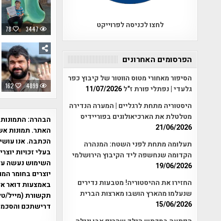
לחצו לכניסה לפרוייקט
78
3447
הפרסומים האחרונים
הסיפור מאחורי מטוס הווטור של קיבוץ כפר
162
4899
גלעדי | נפתלי פורת ז"ל
11/07/2026
היסטוריה מתחת לרגליים | המערה הנדירה
מטלטלת את הארכיאולוגים בפוריידיס
הבהרה:
התמונות 
21/06/2026
האתר. תמונות אש
הכתבה. אנו עושים
תעלומה מתחת לפני השטח: המנהרה
בעלי זכויות יוצר
הקדומה שנחשפה ליד הקיבוץ הירושלמי
19/06/2026
יוצרים בחומר המו
החזירו את ההיסטוריה! מטבעות נדירים
שנעלמו מהארץ הושבו מארצות הברית
תקשורת (מייל/טלפ
15/06/2026
דרישתכם והסכמת