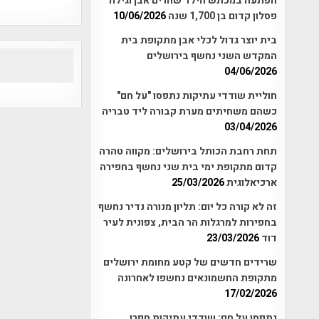
הפתעה במכתש הילד שהרים אבן וגילה
אפי אליאן , היסטוריה על המפה , 
פסלון קדום בן 1,700 שנה
10/06/2026
בית יוצר גדול לכלי אבן מתקופת בית
המקדש השני נחשף בירושלים
04/06/2026
חוליית שודדי עתיקות נתפסו "על חם"
כשהם משחיתים מערת קבורה ליד טבריה
03/04/2026
תחת רחבת הכותל בירושלים: מקווה טהרה
קדום מתקופת ימי בית שני נחשף בחפירה
ארכיאלוגית
25/03/2026
זה לא קורה כל יום: תליון מנורה נדיר נחשף
בחפירות למרגלות הר הבית, צפונית לעיר
דוד
23/03/2026
שרידים חדשים של קטע מחומת ירושלים
מתקופת החשמונאים נחשפו לאחרונה
17/02/2026
נתפסו על חם: שודדי עתיקות חפרו