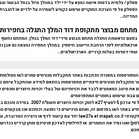
פסלון / צלמית בדמות אישה נמצא על ידי ילד במהלך טיול בנחל הבשור שבצ
הפסלון על פי הערכת החוקרים שימש כקמיע לשמירה על ילדים או להגברת 
המדינה…
מתחם מבוצר מתקופת דוד המלך התגלה בחפירות ב
בפעם הראשונה התגלה מתחם מבוצע מידי דוד המלך בגולן. המתחם נחשף 
ארכאולוגיות לפני הרחבת היישוב חיספין. במהלך החפירה נמצאה גם אבן נ
שתי דמויות בעלות קרניים. הארכיאולוגים…
המפורסמות במסגרת הכתבות באתר מתקבלות מגורמים שונים ו/או מצולמות
ר מתקבלות מגורמים חיצוניים מתפרסמות בהתאם למידע שהתקבל עימם ב
 את מיטב המאמצים לכבד את זכויותיהם של בעלי זכויות היוצרים ומנסים 
ים עבור שימוש בחומרים המתפרסמים.
השימוש נעשה על פי עדכון 5 לסעיף 27א לחוק זכויות היוצרים ת
פיע באתר ו/או בפרסום זה, ואתם מרגישים כי נפגעה זכותכם אנו מבקשים ממ
באמצעות דואר אלקטרוני law27a at mapah.co.il יחד עם קישור לדף או היצירה המדו
ון) ואנו נסיר את החומרים. או לחילופין לעדכון פרטיכם ומתן קרדיט כנדרש 
כם.