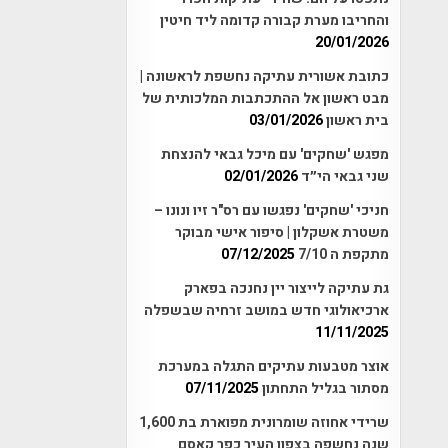
והחריבו מערת קבורה קדומה ליד חיטין
20/01/2026
כתובת אשורית עתיקה נחשפת לראשונה |
מבט ראשון אל ההתכתבות המלכותית של
בית ראשון
03/01/2026
מפגש 'שחקים' עם מיכל גבאי להנצחת
שני גבאי הי״ד
02/01/2026
חניכי 'שחקים' נפגשו עם רס"ר זיו ונונו –
משטרת אשקלון | סיפור אישי מבוקר
מתקפת ה 7/10
07/12/2025
גת עתיקה לייצור יין נחנכה בפארק
ארכיאולוגי חדש במושב זרחיה שבשפלה
11/11/2025
אוצר מטבעות עתיקים התגלה במערכת
מסתור בגליל התחתון
07/11/2025
שרידי אחוזה שומרונית מפוארת בת 1,600
שנה נחשפה בצפון העיר כפר קאסם