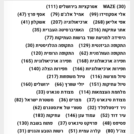
(30)
WAZE
אטרקציות בירושלים
(111)
אלי אסקוזידו
(99)
אמיל אלג'ם
(79)
אסף פרץ
(47)
אפי אליאן
(268)
ארכיאולוגיה
(207)
אשקלון
(41)
אתר עתיקות
(216)
האוניברסיטה העברית
(35)
היחידה למניעת שוד ברשות העתיקות
(77)
התקופה הביזנטית
(129)
התקופה ההלניסטית
(30)
התקופה העות'מנית
(62)
התקופה הרומית
(120)
חפירה ארכאולוגית
(168)
חפירה ארכיאולוגית
(165)
חפירות ארכיאולוגיות
(166)
חפירות הצלה
(140)
טיול מורשת
(116)
טיול משפחות
(217)
טיול עתיקות
(151)
יולי שוורץ
(66)
ירושלים
(160)
מלחמת העצמאות
(114)
מצודת טגארט
(33)
מצודת טיגארט
(37)
מצרים
(36)
משטרת ישראל
(82)
ניר דיסטלפלד
(32)
סטורי של אינסטגרם
(62)
עיר דוד
(52)
עמוד ענן
(146)
עתיקות
(183)
פסיפס
(48)
פרויקט טיגארט
(37)
פתוח בשבת
(130)
צה"ל
(80)
קלרה עמית
(51)
רשות הטבע והגנים
(31)