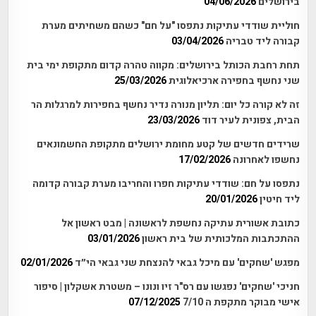
בירושלים
04/06/2026
חוליית שודדי עתיקות נתפסו "על חם" כשהם משחיתים מערת
קבורה ליד טבריה
03/04/2026
תחת רחבת הכותל בירושלים: מקווה טהרה קדום מתקופת ימי בית
שני נחשף בחפירה ארכיאלוגית
25/03/2026
זה לא קורה כל יום: תליון מנורה נדיר נחשף בחפירות למרגלות הר
הבית, צפונית לעיר דוד
23/03/2026
שרידים חדשים של קטע מחומת ירושלים מתקופת החשמונאים
נחשפו לאחרונה
17/02/2026
נתפסו על חם: שודדי עתיקות חפרו והחריבו מערת קבורה קדומה
ליד חיטין
20/01/2026
כתובת אשורית עתיקה נחשפת לראשונה | מבט ראשון אל
ההתכתבות המלכותית של בית ראשון
03/01/2026
מפגש 'שחקים' עם מיכל גבאי להנצחת שני גבאי הי״ד
02/01/2026
חניכי 'שחקים' נפגשו עם רס"ר זיו ונונו – משטרת אשקלון | סיפור
אישי מבוקר מתקפת ה 7/10
07/12/2025