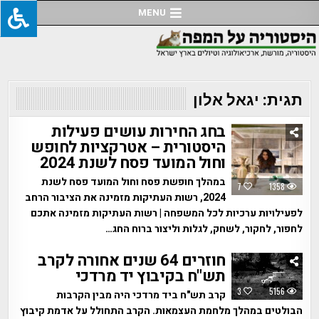
Ski
MENU
t
conten
תגית:
יגאל אלון
בחג החירות עושים פעילות
היסטורית – אטרקציות לחופש
וחול המועד פסח לשנת 2024
במהלך חופשת פסח וחול המועד פסח לשנת
7
1358
2024, רשות העתיקות מזמינה את הציבור הרחב
לפעילויות ערכיות לכל המשפחה | רשות העתיקות מזמינה אתכם
לחפור, לחקור, לשחק, לגלות וליצור ברוח החג…
חוזרים 64 שנים אחורה לקרב
תש"ח בקיבוץ יד מרדכי
3
5156
קרב תש"ח ביד מרדכי היה מבין הקרבות
הבולטים במהלך מלחמת העצמאות. הקרב התחולל על אדמת קיבוץ