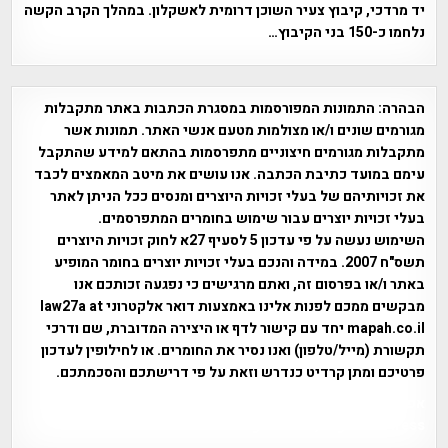
יד מרדכי, קיבוץ צעיר השוכן דרומית לאשקלון. במהלך הקרב הקשה
נלחמו כ-150 בני הקיבוץ…
הבהרה:
התמונות המפורסמות במסגרת הכתבות באתר מתקבלות
מגורמים שונים ו/או מצולמות מטעם אנשי האתר. תמונות אשר
מתקבלות מגורמים חיצוניים מתפרסמות בהתאם למידע שהתקבל
עימם במועד כתיבת הכתבה. אנו עושים את מיטב המאמצים לכבד
את זכויותיהם של בעלי זכויות היוצרים ומנסים ככל הניתן לאתר
בעלי זכויות יוצרים עבור שימוש בחומרים המתפרסמים.
השימוש נעשה על פי עדכון 5 לסעיף 27א לחוק זכויות היוצרים
תשס"ח 2007. במידה והנכם בעלי זכויות יוצרים בחומר המופיע
באתר ו/או בפרסום זה, ואתם מרגישים כי נפגעה זכותכם אנו
מבקשים ממכם לפנות אלינו באמצעות דואר אלקטרוני law27a at
mapah.co.il יחד עם קישור לדף או היצירה המדוברת, שם ודרכי
תקשורת (מייל/טלפון) ואנו נסיר את החומרים. או לחילופין לעדכון
פרטיכם ומתן קרדיט כנדרש וזאת על פי דרישתכם והסכמתכם.
אפי אליאן , היסטוריה על המפה , פרוייקט טיגארט , Efi Elian ,
Tegart Fort , tegart fortress