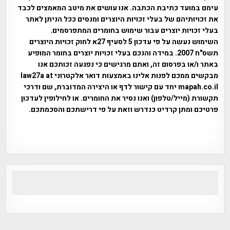
עימם במועד כתיבת הכתבה. אנו עושים את מיטב המאמצים לכבד
את זכויותיהם של בעלי זכויות היוצרים ומנסים ככל הניתן לאתר
בעלי זכויות יוצרים עבור שימוש בחומרים המתפרסמים.
השימוש נעשה על פי עדכון 5 לסעיף 27א לחוק זכויות היוצרים
תשס"ח 2007. במידה והנכם בעלי זכויות יוצרים בחומר המופיע
באתר ו/או בפרסום זה, ואתם מרגישים כי נפגעה זכותכם אנו
מבקשים ממכם לפנות אלינו באמצעות דואר אלקטרוני law27a at
mapah.co.il יחד עם קישור לדף או היצירה המדוברת, שם ודרכי
תקשורת (מייל/טלפון) ואנו נסיר את החומרים. או לחילופין לעדכון
פרטיכם ומתן קרדיט כנדרש וזאת על פי דרישתכם והסכמתכם.
אפי אליאן , היסטוריה על המפה , פרוייקט טיגארט , Efi Elian ,
Tegart Fort , tegart fortress