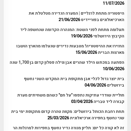
11/07/2026
היסטוריה מתחת לרגליים | המערה הנדירה מטלטלת את
הארכיאולוגים בפוריידיס
21/06/2026
תעלומה מתחת לפני השטח: המנהרה הקדומה שנחשפה ליד
הקיבוץ הירושלמי
19/06/2026
החזירו את ההיסטוריה! מטבעות נדירים שנעלמו מהארץ הושבו
מארצות הברית
15/06/2026
הפתעה במכתש הילד שהרים אבן וגילה פסלון קדום בן 1,700 שנה
10/06/2026
בית יוצר גדול לכלי אבן מתקופת בית המקדש השני נחשף
בירושלים
04/06/2026
חוליית שודדי עתיקות נתפסו "על חם" כשהם משחיתים מערת
קבורה ליד טבריה
03/04/2026
תחת רחבת הכותל בירושלים: מקווה טהרה קדום מתקופת ימי בית
שני נחשף בחפירה ארכיאלוגית
25/03/2026
זה לא קורה כל יום: תליון מנורה נדיר נחשף בחפירות למרגלות הר