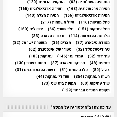
התקופה העות'מנית
(62)
התקופה הרומית
(120)
חפירה ארכאולוגית
(168)
חפירה ארכיאולוגית
(165)
חפירות ארכיאולוגיות
(166)
חפירות הצלה
(140)
טיול מורשת
(116)
טיול משפחות
(217)
טיול עתיקות
(151)
יולי שוורץ
(66)
ירושלים
(160)
מלחמת העצמאות
(114)
מצודת טגארט
(33)
מצודת טיגארט
(37)
מצרים
(36)
משטרת ישראל
(82)
ניר דיסטלפלד
(32)
סטורי של אינסטגרם
(62)
עיר דוד
(52)
עמוד ענן
(146)
עתיקות
(183)
פסיפס
(48)
פרויקט טיגארט
(37)
פתוח בשבת
(130)
צה"ל
(80)
קלרה עמית
(51)
רשות הטבע והגנים
(31)
רשות העתיקות
(354)
שודדי עתיקות
(44)
שוד עתיקות
(60)
תקופת בית שני
(73)
תקופת המנדט הבריטי
(129)
עד כה צפו ב"היסטוריה על המפה"