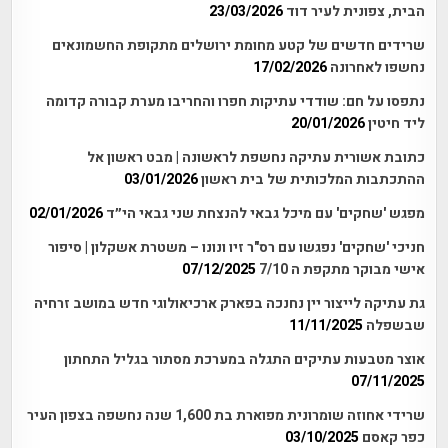
הבית, צפונית לעיר דוד
23/03/2026
שרידים חדשים של קטע מחומת ירושלים מתקופת החשמונאים
נחשפו לאחרונה
17/02/2026
נתפסו על חם: שודדי עתיקות חפרו והחריבו מערת קבורה קדומה
ליד חיטין
20/01/2026
כתובת אשורית עתיקה נחשפת לראשונה | מבט ראשון אל
ההתכתבות המלכותית של בית ראשון
03/01/2026
מפגש 'שחקים' עם מיכל גבאי להנצחת שני גבאי הי״ד
02/01/2026
חניכי 'שחקים' נפגשו עם רס"ר זיו ונונו – משטרת אשקלון | סיפור
אישי מבוקר מתקפת ה 7/10
07/12/2025
גת עתיקה לייצור יין נחנכה בפארק ארכיאולוגי חדש במושב זרחיה
שבשפלה
11/11/2025
אוצר מטבעות עתיקים התגלה במערכת מסתור בגליל התחתון
07/11/2025
שרידי אחוזה שומרונית מפוארת בת 1,600 שנה נחשפה בצפון העיר
כפר קאסם
03/10/2025