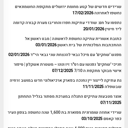
שרידים חדשים של קטע מחומת ירושלים מתקופת החשמונאים
נחשפו לאחרונה
17/02/2026
נתפסו על חם: שודדי עתיקות חפרו והחריבו מערת קבורה קדומה
ליד חיטין
20/01/2026
כתובת אשורית עתיקה נחשפת לראשונה | מבט ראשון אל
ההתכתבות המלכותית של בית ראשון
03/01/2026
מפגש 'שחקים' עם מיכל גבאי להנצחת שני גבאי הי״ד
02/01/2026
חניכי 'שחקים' נפגשו עם רס"ר זיו ונונו – משטרת אשקלון | סיפור
אישי מבוקר מתקפת ה 7/10
07/12/2025
גת עתיקה לייצור יין נחנכה בפארק ארכיאולוגי חדש במושב זרחיה
שבשפלה
11/11/2025
אוצר מטבעות עתיקים התגלה במערכת מסתור בגליל התחתון
07/11/2025
שרידי אחוזה שומרונית מפוארת בת 1,600 שנה נחשפה בצפון העיר
כפר קאסם
03/10/2025