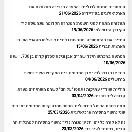
היסטוריה מתחת לרגליים | המערה הנדירה מטלטלת את
הארכיאולוגים בפוריידיס
21/06/2026
תעלומה מתחת לפני השטח: המנהרה הקדומה שנחשפה ליד
הקיבוץ הירושלמי
19/06/2026
החזירו את ההיסטוריה! מטבעות נדירים שנעלמו מהארץ הושבו
מארצות הברית
15/06/2026
הפתעה במכתש הילד שהרים אבן וגילה פסלון קדום בן 1,700 שנה
10/06/2026
בית יוצר גדול לכלי אבן מתקופת בית המקדש השני נחשף
בירושלים
04/06/2026
חוליית שודדי עתיקות נתפסו "על חם" כשהם משחיתים מערת
קבורה ליד טבריה
03/04/2026
תחת רחבת הכותל בירושלים: מקווה טהרה קדום מתקופת ימי בית
שני נחשף בחפירה ארכיאלוגית
25/03/2026
זה לא קורה כל יום: תליון מנורה נדיר נחשף בחפירות למרגלות הר
הבית, צפונית לעיר דוד
23/03/2026