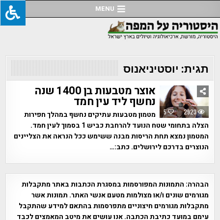
Ski
MENU
t
conten
תגית:
יוסטיניאנוס
אוצר מטבעות בן 1400 שנה
נחשף ליד עין חמד
5
2923
מטמון מטבעות עתיקים נחשף במהלך חפירות
הצלה בתחומי שטח הנועד להרחבת כביש 1 בסמוך לעין חמד.
המטמון נמצא תחת הריסות מבנה ששימש ככל הנראה את הצליינים
הנוצרים בדרכם לירושלים. כתב:…
הבהרה:
התמונות המפורסמות במסגרת הכתבות באתר מתקבלות
מגורמים שונים ו/או מצולמות מטעם אנשי האתר. תמונות אשר
מתקבלות מגורמים חיצוניים מתפרסמות בהתאם למידע שהתקבל
עימם במועד כתיבת הכתבה. אנו עושים את מיטב המאמצים לכבד