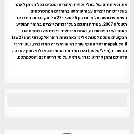
את זכויותיהם של בעלי זכויות היוצרים ומנסים ככל הניתן לאתר
בעלי זכויות יוצרים עבור שימוש בחומרים המתפרסמים.
השימוש נעשה על פי עדכון 5 לסעיף 27א לחוק זכויות היוצרים
תשס"ח 2007. במידה והנכם בעלי זכויות יוצרים בחומר המופיע
באתר ו/או בפרסום זה, ואתם מרגישים כי נפגעה זכותכם אנו
מבקשים ממכם לפנות אלינו באמצעות דואר אלקטרוני law27a at
mapah.co.il יחד עם קישור לדף או היצירה המדוברת, שם ודרכי
תקשורת (מייל/טלפון) ואנו נסיר את החומרים. או לחילופין לעדכון
פרטיכם ומתן קרדיט כנדרש וזאת על פי דרישתכם והסכמתכם.
אפי אליאן , היסטוריה על המפה , פרוייקט טיגארט , Efi Elian ,
Tegart Fort , tegart fortress