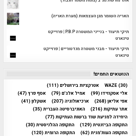
אתר מורשת מג"ב (צומת משמר הגבול)
האריה השומר מגן העצמאות (מערת האריה)
תיקי תיעוד - בנייני המשטרה P.B.P | פרוייקט
טיגארט
תיקי תיעוד - מבני משטרה מנדטוריים | פרוייקט
טיגארט
הנושאים החמים!
(30)
WAZE
אטרקציות בירושלים
(111)
אלי אסקוזידו
(99)
אמיל אלג'ם
(79)
אסף פרץ
(47)
אפי אליאן
(268)
ארכיאולוגיה
(207)
אשקלון
(41)
אתר עתיקות
(216)
האוניברסיטה העברית
(35)
היחידה למניעת שוד ברשות העתיקות
(77)
התקופה הביזנטית
(129)
התקופה ההלניסטית
(30)
התקופה העות'מנית
(62)
התקופה הרומית
(120)