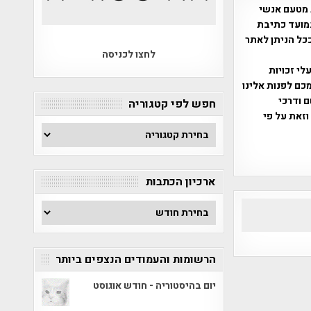
 מטעם אנשי
מועד כתיבת
ככל הניתן לאתר
לחצו לכניסה
שס"ח 2007. במידה והנכם בעלי זכויות
כם לפנות אלינו
ברת, שם ודרכי
חפש לפי קטגוריה
וזאת על פי
חפש
לפי
קטגוריה
ארכיון הכתבות
ארכיון
הכתבות
הרשומות והעמודים הנצפים ביותר
יום בהיסטוריה - חודש אוגוסט