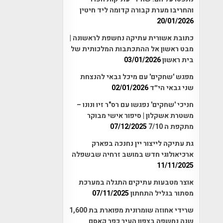
והחריבו מערת קבורה קדומה ליד חיטין
20/01/2026
כתובת אשורית עתיקה נחשפת לראשונה |
מבט ראשון אל ההתכתבות המלכותית של
בית ראשון
03/01/2026
מפגש 'שחקים' עם מיכל גבאי להנצחת
שני גבאי הי״ד
02/01/2026
חניכי 'שחקים' נפגשו עם רס"ר זיו ונונו –
משטרת אשקלון | סיפור אישי מבוקר
מתקפת ה 7/10
07/12/2025
גת עתיקה לייצור יין נחנכה בפארק
ארכיאולוגי חדש במושב זרחיה שבשפלה
11/11/2025
אוצר מטבעות עתיקים התגלה במערכת
מסתור בגליל התחתון
07/11/2025
שרידי אחוזה שומרונית מפוארת בת 1,600
שנה נחשפה בצפון העיר כפר קאסם