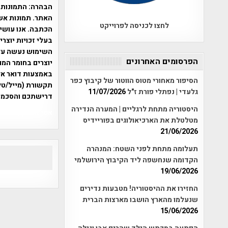
הבהרה:
התמונות 
האתר. תמונות אש
לחצו לכניסה לפרוייקט
הכתבה. אנו עושים
בעלי זכויות יוצר
הפרסומים האחרונים
יוצרים בחומר המו
הסיפור מאחורי מטוס הווטור של קיבוץ כפר
תקשורת (מייל/טלפ
גלעדי | נפתלי פורת ז"ל
11/07/2026
דרישתכם והסכמת
היסטוריה מתחת לרגליים | המערה הנדירה
אפי אליאן , היסטוריה על המפה , 
מטלטלת את הארכיאולוגים בפוריידיס
21/06/2026
תעלומה מתחת לפני השטח: המנהרה
הקדומה שנחשפה ליד הקיבוץ הירושלמי
19/06/2026
החזירו את ההיסטוריה! מטבעות נדירים
שנעלמו מהארץ הושבו מארצות הברית
15/06/2026