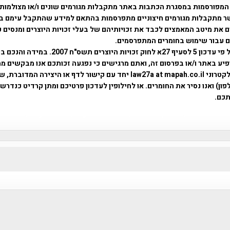
המפורסמות במסגרת הכתבות באתר מתקבלות מגורמים שונים ו/או מצולמות
ר מתקבלות מגורמים חיצוניים מתפרסמות בהתאם למידע שהתקבל עימם ב
 את מיטב המאמצים לכבד את זכויותיהם של בעלי זכויות היוצרים ומנסים 
ים עבור שימוש בחומרים המתפרסמים.
השימוש נעשה על פי עדכון 5 לסעיף 27א לחוק זכויות היוצרים ת
פיע באתר ו/או בפרסום זה, ואתם מרגישים כי נפגעה זכותכם אנו מבקשים ממ
באמצעות דואר אלקטרוני law27a at mapah.co.il יחד עם קישור לדף או היצירה המדו
ון) ואנו נסיר את החומרים. או לחילופין לעדכון פרטיכם ומתן קרדיט כנדרש 
כם.
פרוייקט טיגארט , Efi Elian , Tegart Fort , tegart fortress