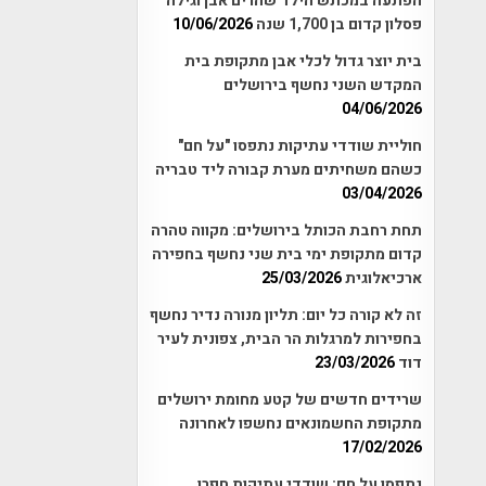
הפתעה במכתש הילד שהרים אבן וגילה
פסלון קדום בן 1,700 שנה
10/06/2026
בית יוצר גדול לכלי אבן מתקופת בית
המקדש השני נחשף בירושלים
04/06/2026
חוליית שודדי עתיקות נתפסו "על חם"
כשהם משחיתים מערת קבורה ליד טבריה
03/04/2026
תחת רחבת הכותל בירושלים: מקווה טהרה
קדום מתקופת ימי בית שני נחשף בחפירה
ארכיאלוגית
25/03/2026
זה לא קורה כל יום: תליון מנורה נדיר נחשף
בחפירות למרגלות הר הבית, צפונית לעיר
דוד
23/03/2026
שרידים חדשים של קטע מחומת ירושלים
מתקופת החשמונאים נחשפו לאחרונה
17/02/2026
נתפסו על חם: שודדי עתיקות חפרו