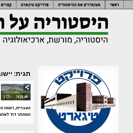
Ski
ראשי
מע/אירים את ההיסטוריה
פרוייקט טיגארט
קצרים
t
conten
תגית:
יישו
3
7436
העברית, רשות הע
הסתתר דוד לאחר