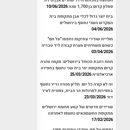
הפתעה במכתש הילד שהרים אבן וגילה
פסלון קדום בן 1,700 שנה
10/06/2026
בית יוצר גדול לכלי אבן מתקופת בית
המקדש השני נחשף בירושלים
04/06/2026
חוליית שודדי עתיקות נתפסו "על חם"
כשהם משחיתים מערת קבורה ליד טבריה
03/04/2026
תחת רחבת הכותל בירושלים: מקווה טהרה
קדום מתקופת ימי בית שני נחשף בחפירה
ארכיאלוגית
25/03/2026
זה לא קורה כל יום: תליון מנורה נדיר נחשף
בחפירות למרגלות הר הבית, צפונית לעיר
דוד
23/03/2026
שרידים חדשים של קטע מחומת ירושלים
מתקופת החשמונאים נחשפו לאחרונה
17/02/2026
נתפסו על חם: שודדי עתיקות חפרו