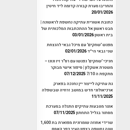
והחריבו מערת קבורה קדומה ליד חיטין
20/01/2026
כתובת אשורית עתיקה נחשפת לראשונה |
מבט ראשון אל ההתכתבות המלכותית של
בית ראשון
03/01/2026
מפגש 'שחקים' עם מיכל גבאי להנצחת
שני גבאי הי״ד
02/01/2026
חניכי 'שחקים' נפגשו עם רס"ר זיו ונונו –
משטרת אשקלון | סיפור אישי מבוקר
מתקפת ה 7/10
07/12/2025
גת עתיקה לייצור יין נחנכה בפארק
ארכיאולוגי חדש במושב זרחיה שבשפלה
11/11/2025
אוצר מטבעות עתיקים התגלה במערכת
מסתור בגליל התחתון
07/11/2025
שרידי אחוזה שומרונית מפוארת בת 1,600
שנה נחשפה בצפון העיר כפר קאסם