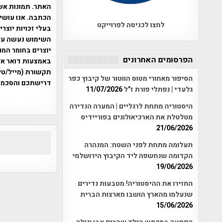
האתר. תמונות אש
הכתבה. אנו עושים
לחצו לכניסה לפרוייקט
בעלי זכויות יוצר
יוצרים בחומר המו
הפרסומים האחרונים
תקשורת (מייל/טלפ
הסיפור מאחורי מטוס הווטור של קיבוץ כפר
דרישתכם והסכמת
גלעדי | נפתלי פורת ז"ל
11/07/2026
אפי אליאן , היסטוריה על המפה , 
היסטוריה מתחת לרגליים | המערה הנדירה
מטלטלת את הארכיאולוגים בפוריידיס
21/06/2026
תעלומה מתחת לפני השטח: המנהרה
הקדומה שנחשפה ליד הקיבוץ הירושלמי
19/06/2026
החזירו את ההיסטוריה! מטבעות נדירים
שנעלמו מהארץ הושבו מארצות הברית
15/06/2026