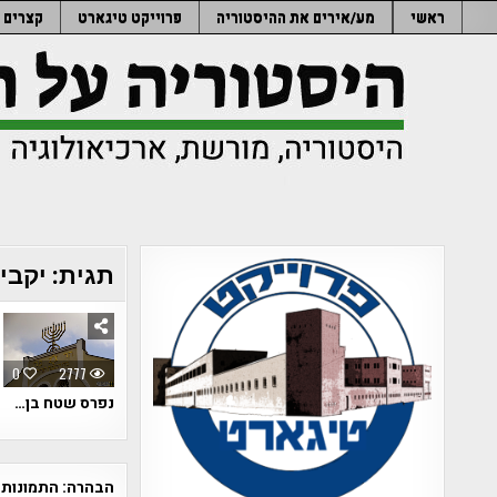
Ski
ראשי
מע/אירים את ההיסטוריה
פרוייקט טיגארט
קצרים
t
conten
תגית:
יקבי
0
2777
נפרס שטח בן…
הבהרה:
התמונות 