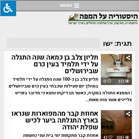
Ski
MENU
t
conten
תגית:
ישו
תליון צלב בן כמאה שנה התגלה
על ידי תלמיד בעין כרם
שבירושלים
תליון צלב בן כ-100 שנה התגלה על ידי תלמיד
13
973
במהלך יום פעילות שכבתי בעין כרם שבירושלים
| הממצא התגלה במקרה, כאשר מבדיקתו נמצא כי מדובר בפריט
צליינים אשר מזה מאות…
אחוזת קבר מהמפוארות שנראו
בארץ התגלתה ביער לכיש
שפלת יהודה
אחוזת קבר מתקופת ימי בית שני נחשפה
42
3087