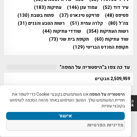
עיר דוד
(52)
עמוד ענן
(146)
עתיקות
(183)
פסיפס
(48)
פרויקט טיגארט
(37)
פתוח בשבת
(130)
צה"ל
(80)
קלרה עמית
(51)
רשות הטבע והגנים
(31)
רשות העתיקות
(354)
שודדי עתיקות
(44)
שוד עתיקות
(60)
תקופת בית שני
(73)
תקופת המנדט הבריטי
(129)
עד כה צפו ב"היסטוריה על המפה"
2,509,959 מבקרים
היסטוריה על המפה
אנו משתמשים בקובצי Cookie כדי לשפר את
חוויית המשתמש שלך. המשך השימוש באתר מהווה הסכמה לשימוש
היסטוריה על המפה 2011-2026 | פרוייקט טיגארט 2012-2026|
www.mapah.co.il | www.tegart.uk
בקובצי עוגיות.
אישור
מדיניות הפרטיות