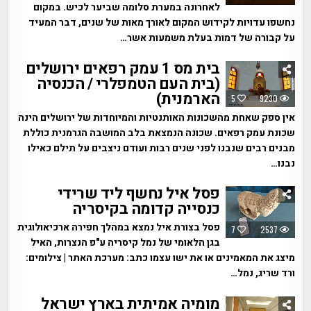
לאחרונה במערת סלומה שביער לכיש. במקום
נחשפו עדויות לקידוש המקום לאורך מאות של שנים, דבר המעיד
על קבורה של דמות בעלת משמעות אשר…
בית מס 1 עמק רפאים ירושלים
(בית העם הטמפלרי / הכנסיה
הארמנית)
5
9230
אין ספק שאחת מהשכונות האותנטיות והמיוחדות של ירושלים הינה
שכונת עמק רפאים. שכונה הנמצאת בלב המושבה הגרמנית כוללת
מבנים רבים שנבנו לפני שנים רבות ועודם ניצבים על תילם כאילו
נבנו…
פסל איל נחשף ליד שרידי
כנסייה קדומה בקיסריה
פסל בצורת איל נמצא במהלך חפירה ארכיאולוגית
7
2537
בגן הלאומי של נמל קיסריה ע"פ הנצרות, האיל
מיצג את המאמינים או את ישו עצמו כתב: מערכת האתר | צילומים:
ורד שריג, נמל…
מומיה אמיתית בארץ ישראל