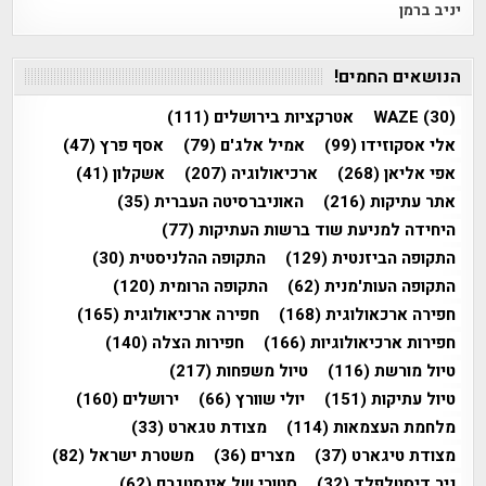
יניב ברמן
הנושאים החמים!
(30)
WAZE
אטרקציות בירושלים
(111)
אלי אסקוזידו
(99)
אמיל אלג'ם
(79)
אסף פרץ
(47)
אפי אליאן
(268)
ארכיאולוגיה
(207)
אשקלון
(41)
אתר עתיקות
(216)
האוניברסיטה העברית
(35)
היחידה למניעת שוד ברשות העתיקות
(77)
התקופה הביזנטית
(129)
התקופה ההלניסטית
(30)
התקופה העות'מנית
(62)
התקופה הרומית
(120)
חפירה ארכאולוגית
(168)
חפירה ארכיאולוגית
(165)
חפירות ארכיאולוגיות
(166)
חפירות הצלה
(140)
טיול מורשת
(116)
טיול משפחות
(217)
טיול עתיקות
(151)
יולי שוורץ
(66)
ירושלים
(160)
מלחמת העצמאות
(114)
מצודת טגארט
(33)
מצודת טיגארט
(37)
מצרים
(36)
משטרת ישראל
(82)
ניר דיסטלפלד
(32)
סטורי של אינסטגרם
(62)