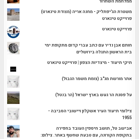
ממלחמת השחרור
משטרת הג'יפתליק - מחנה אריה (מצודת טיגארט)
פרוייקט טיגארט
פרוייקט טיגארט
חותם אבן נדיר עם כתב עברי קדום מתקופת ימי
בית הראשון התגלה בירושלים
תיקי תיעוד - מיצדיות הצפון | פרוייקט טיגארט
אתר מורשת מג"ב (צומת משמר הגבול)
על פסגת הר געש בארץ ישראל (הר בנטל)
צילומי תיעוד העיר אשקלון ויישובי הסביבה -
1955
אבישב טל, תושב חיספין העובד בחפירה
בתקופת הקורונה, עם טבעת שחשף באתר. צילום: