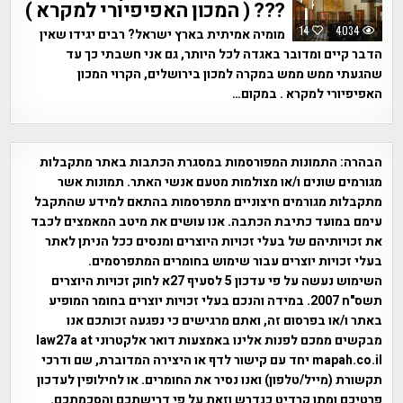
??? ( המכון האפיפיורי למקרא )
14
4034
מומיה אמיתית בארץ ישראל? רבים יגידו שאין
הדבר קיים ומדובר באגדה לכל היותר, גם אני חשבתי כך עד
שהגעתי ממש ממש במקרה למכון בירושלים, הקרוי המכון
האפיפיורי למקרא . במקום…
הבהרה:
התמונות המפורסמות במסגרת הכתבות באתר מתקבלות
מגורמים שונים ו/או מצולמות מטעם אנשי האתר. תמונות אשר
מתקבלות מגורמים חיצוניים מתפרסמות בהתאם למידע שהתקבל
עימם במועד כתיבת הכתבה. אנו עושים את מיטב המאמצים לכבד
את זכויותיהם של בעלי זכויות היוצרים ומנסים ככל הניתן לאתר
בעלי זכויות יוצרים עבור שימוש בחומרים המתפרסמים.
השימוש נעשה על פי עדכון 5 לסעיף 27א לחוק זכויות היוצרים
תשס"ח 2007. במידה והנכם בעלי זכויות יוצרים בחומר המופיע
באתר ו/או בפרסום זה, ואתם מרגישים כי נפגעה זכותכם אנו
מבקשים ממכם לפנות אלינו באמצעות דואר אלקטרוני law27a at
mapah.co.il יחד עם קישור לדף או היצירה המדוברת, שם ודרכי
תקשורת (מייל/טלפון) ואנו נסיר את החומרים. או לחילופין לעדכון
פרטיכם ומתן קרדיט כנדרש וזאת על פי דרישתכם והסכמתכם.