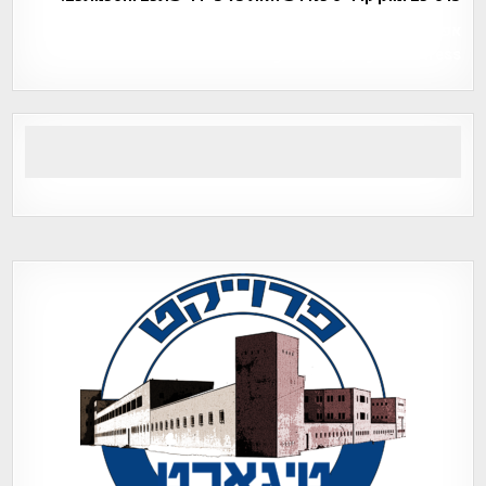
אפי אליאן , היסטוריה על המפה , פרוייקט טיגארט , Efi Elian ,
Tegart Fort , tegart fortress