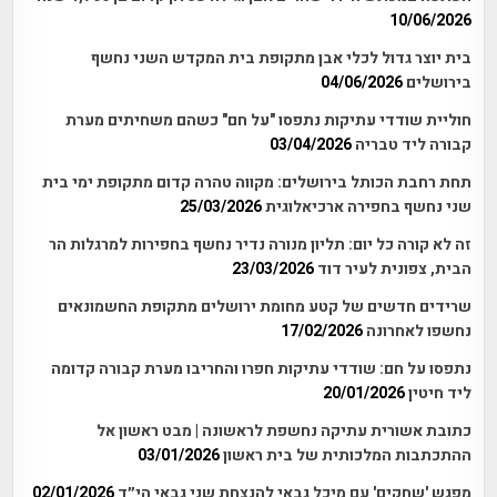
10/06/2026
בית יוצר גדול לכלי אבן מתקופת בית המקדש השני נחשף
בירושלים
04/06/2026
חוליית שודדי עתיקות נתפסו "על חם" כשהם משחיתים מערת
קבורה ליד טבריה
03/04/2026
תחת רחבת הכותל בירושלים: מקווה טהרה קדום מתקופת ימי בית
שני נחשף בחפירה ארכיאלוגית
25/03/2026
זה לא קורה כל יום: תליון מנורה נדיר נחשף בחפירות למרגלות הר
הבית, צפונית לעיר דוד
23/03/2026
שרידים חדשים של קטע מחומת ירושלים מתקופת החשמונאים
נחשפו לאחרונה
17/02/2026
נתפסו על חם: שודדי עתיקות חפרו והחריבו מערת קבורה קדומה
ליד חיטין
20/01/2026
כתובת אשורית עתיקה נחשפת לראשונה | מבט ראשון אל
ההתכתבות המלכותית של בית ראשון
03/01/2026
מפגש 'שחקים' עם מיכל גבאי להנצחת שני גבאי הי״ד
02/01/2026