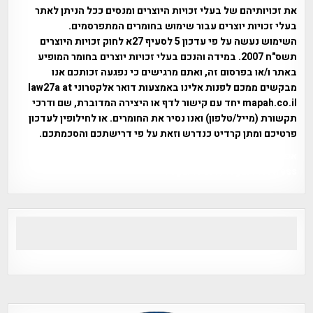
את זכויותיהם של בעלי זכויות היוצרים ומנסים ככל הניתן לאתר
בעלי זכויות יוצרים עבור שימוש בחומרים המתפרסמים.
השימוש נעשה על פי עדכון 5 לסעיף 27א לחוק זכויות היוצרים
תשס"ח 2007. במידה והנכם בעלי זכויות יוצרים בחומר המופיע
באתר ו/או בפרסום זה, ואתם מרגישים כי נפגעה זכותכם אנו
מבקשים ממכם לפנות אלינו באמצעות דואר אלקטרוני law27a at
mapah.co.il יחד עם קישור לדף או היצירה המדוברת, שם ודרכי
תקשורת (מייל/טלפון) ואנו נסיר את החומרים. או לחילופין לעדכון
פרטיכם ומתן קרדיט כנדרש וזאת על פי דרישתכם והסכמתכם.
אפי אליאן , היסטוריה על המפה , פרוייקט טיגארט , Efi Elian ,
Tegart Fort , tegart fortress