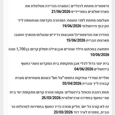
היסטוריה מתחת לרגליים | המערה הנדירה מטלטלת את
הארכיאולוגים בפוריידיס
21/06/2026
תעלומה מתחת לפני השטח: המנהרה הקדומה שנחשפה ליד
הקיבוץ הירושלמי
19/06/2026
החזירו את ההיסטוריה! מטבעות נדירים שנעלמו מהארץ הושבו
מארצות הברית
15/06/2026
הפתעה במכתש הילד שהרים אבן וגילה פסלון קדום בן 1,700 שנה
10/06/2026
בית יוצר גדול לכלי אבן מתקופת בית המקדש השני נחשף
בירושלים
04/06/2026
חוליית שודדי עתיקות נתפסו "על חם" כשהם משחיתים מערת
קבורה ליד טבריה
03/04/2026
תחת רחבת הכותל בירושלים: מקווה טהרה קדום מתקופת ימי בית
שני נחשף בחפירה ארכיאלוגית
25/03/2026
זה לא קורה כל יום: תליון מנורה נדיר נחשף בחפירות למרגלות הר
הבית, צפונית לעיר דוד
23/03/2026