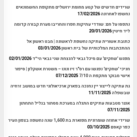
שרידים חדשים של קטע מחומת ירושלים מתקופת החשמונאים
נחשפו לאחרונה
17/02/2026
נתפסו על חם: שודדי עתיקות חפרו והחריבו מערת קבורה קדומה
ליד חיטין
20/01/2026
כתובת אשורית עתיקה נחשפת לראשונה | מבט ראשון אל
ההתכתבות המלכותית של בית ראשון
03/01/2026
מפגש 'שחקים' עם מיכל גבאי להנצחת שני גבאי הי״ד
02/01/2026
חניכי 'שחקים' נפגשו עם רס"ר זיו ונונו – משטרת אשקלון | סיפור
אישי מבוקר מתקפת ה 7/10
07/12/2025
גת עתיקה לייצור יין נחנכה בפארק ארכיאולוגי חדש במושב זרחיה
שבשפלה
11/11/2025
אוצר מטבעות עתיקים התגלה במערכת מסתור בגליל התחתון
07/11/2025
שרידי אחוזה שומרונית מפוארת בת 1,600 שנה נחשפה בצפון העיר
כפר קאסם
03/10/2025