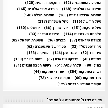
התקופה העות'מנית
(62)
התקופה הרומית
(120)
חפירה ארכאולוגית
(168)
חפירה ארכיאולוגית
(165)
חפירות ארכיאולוגיות
(166)
חפירות הצלה
(140)
טיול מורשת
(116)
טיול משפחות
(217)
טיול עתיקות
(151)
יולי שוורץ
(66)
ירושלים
(160)
מלחמת העצמאות
(114)
מצודת טגארט
(33)
מצודת טיגארט
(37)
מצרים
(36)
משטרת ישראל
(82)
ניר דיסטלפלד
(32)
סטורי של אינסטגרם
(62)
עיר דוד
(52)
עמוד ענן
(146)
עתיקות
(183)
פסיפס
(48)
פרויקט טיגארט
(37)
פתוח בשבת
(130)
צה"ל
(80)
קלרה עמית
(51)
רשות הטבע והגנים
(31)
רשות העתיקות
(354)
שודדי עתיקות
(44)
שוד עתיקות
(60)
תקופת בית שני
(73)
תקופת המנדט הבריטי
(129)
עד כה צפו ב"היסטוריה על המפה"