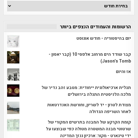
ארכיון
הכתבות
הרשומות והעמודים הנצפים ביותר
יום בהיסטוריה - חודש אוגוסט
קבר שודד הים מרחוב אלפסי 10 (קבר יאסון -
Jason’s Tomb)
אז והיום
תגלית ארכיאולוגית ייחודית: מטבע זהב נדיר של
מלכה הלניסטית התגלה בירושלים
מצודת לטרון - יד לשריון, וחורשת האנדרטאות
לאחר השריפה הגדולה
קומת הקרקע של המבנה בתרשים המקורי של
שרטוטי מבנה המשטרה מטולה כפי שבוצעו על
ידי טיגארט - מקור: ארכיון גנזך המדינה