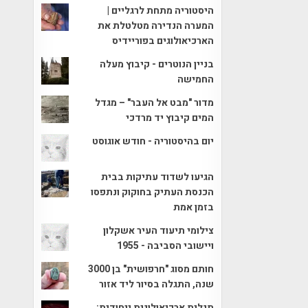
היסטוריה מתחת לרגליים |
המערה הנדירה מטלטלת את
הארכיאולוגים בפוריידיס
בניין הנוטרים - קיבוץ מעלה
החמישה
מדור "מבט אל העבר" – מגדל
המים קיבוץ יד מרדכי
יום בהיסטוריה - חודש אוגוסט
הגיעו לשדוד עתיקות בבית
הכנסת העתיק בחוקוק ונתפסו
בזמן אמת
צילומי תיעוד העיר אשקלון
ויישובי הסביבה - 1955
חותם מסוג "חרפושית" בן 3000
שנה, התגלה בסיור ליד אזור
תגלית ארכיאולוגית ייחודית: