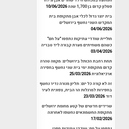
הפתעה במכתש הילד שהרים אבן וגילה
פסלון קדום בן 1,700 שנה
10/06/2026
בית יוצר גדול לכלי אבן מתקופת בית
המקדש השני נחשף בירושלים
04/06/2026
חוליית שודדי עתיקות נתפסו "על חם"
כשהם משחיתים מערת קבורה ליד טבריה
03/04/2026
תחת רחבת הכותל בירושלים: מקווה טהרה
קדום מתקופת ימי בית שני נחשף בחפירה
ארכיאלוגית
25/03/2026
זה לא קורה כל יום: תליון מנורה נדיר נחשף
בחפירות למרגלות הר הבית, צפונית לעיר
דוד
23/03/2026
שרידים חדשים של קטע מחומת ירושלים
מתקופת החשמונאים נחשפו לאחרונה
17/02/2026
נתפסו על חם: שודדי עתיקות חפרו