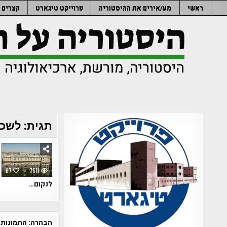
Ski
ראשי
מע/אירים את ההיסטוריה
פרוייקט טיגארט
קצרים
t
conten
תגית:
לשכ
67
7511
לנקום…
הבהרה:
התמונות 