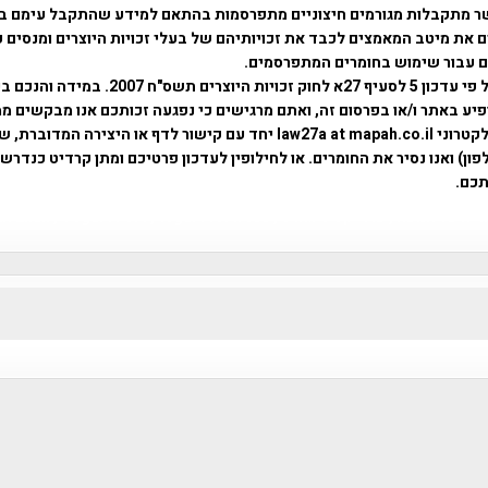
ר מתקבלות מגורמים חיצוניים מתפרסמות בהתאם למידע שהתקבל עימם ב
 את מיטב המאמצים לכבד את זכויותיהם של בעלי זכויות היוצרים ומנסים 
ים עבור שימוש בחומרים המתפרסמים.
השימוש נעשה על פי עדכון 5 לסעיף 27א לחוק זכויות היוצרים ת
פיע באתר ו/או בפרסום זה, ואתם מרגישים כי נפגעה זכותכם אנו מבקשים ממ
באמצעות דואר אלקטרוני law27a at mapah.co.il יחד עם קישור לדף או היצירה המדו
ון) ואנו נסיר את החומרים. או לחילופין לעדכון פרטיכם ומתן קרדיט כנדרש 
כם.
פרוייקט טיגארט , Efi Elian , Tegart Fort , tegart fortress