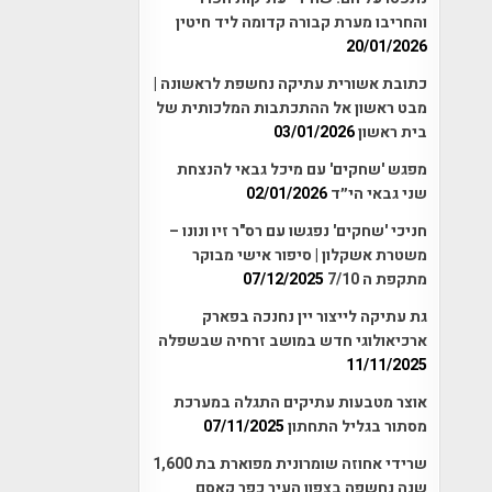
והחריבו מערת קבורה קדומה ליד חיטין
20/01/2026
כתובת אשורית עתיקה נחשפת לראשונה |
מבט ראשון אל ההתכתבות המלכותית של
בית ראשון
03/01/2026
מפגש 'שחקים' עם מיכל גבאי להנצחת
שני גבאי הי״ד
02/01/2026
חניכי 'שחקים' נפגשו עם רס"ר זיו ונונו –
משטרת אשקלון | סיפור אישי מבוקר
מתקפת ה 7/10
07/12/2025
גת עתיקה לייצור יין נחנכה בפארק
ארכיאולוגי חדש במושב זרחיה שבשפלה
11/11/2025
אוצר מטבעות עתיקים התגלה במערכת
מסתור בגליל התחתון
07/11/2025
שרידי אחוזה שומרונית מפוארת בת 1,600
שנה נחשפה בצפון העיר כפר קאסם