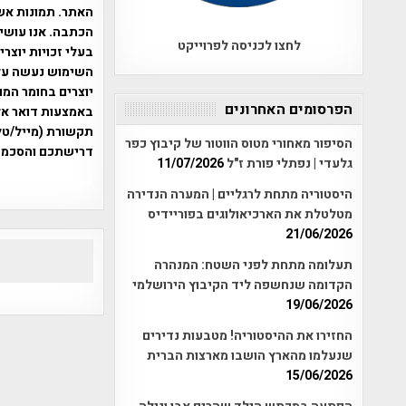
האתר. תמונות אש
הכתבה. אנו עושים
לחצו לכניסה לפרוייקט
בעלי זכויות יוצר
יוצרים בחומר המו
הפרסומים האחרונים
תקשורת (מייל/טלפ
הסיפור מאחורי מטוס הווטור של קיבוץ כפר
דרישתכם והסכמת
גלעדי | נפתלי פורת ז"ל
11/07/2026
אפי אליאן , היסטוריה על המפה , 
היסטוריה מתחת לרגליים | המערה הנדירה
מטלטלת את הארכיאולוגים בפוריידיס
21/06/2026
תעלומה מתחת לפני השטח: המנהרה
הקדומה שנחשפה ליד הקיבוץ הירושלמי
19/06/2026
החזירו את ההיסטוריה! מטבעות נדירים
שנעלמו מהארץ הושבו מארצות הברית
15/06/2026