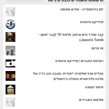
הרשומות והעמודים הנצפים ביותר
יום בהיסטוריה - חודש אוגוסט
פרוייקט טיגארט
קבר שודד הים מרחוב אלפסי 10 (קבר יאסון -
Jason’s Tomb)
אז והיום
רשימת המבנים | פרוייקט טיגארט
תגלית ארכיאולוגית ייחודית: מטבע זהב נדיר של
מלכה הלניסטית התגלה בירושלים
סיפור תמונה
אולמות האבירים