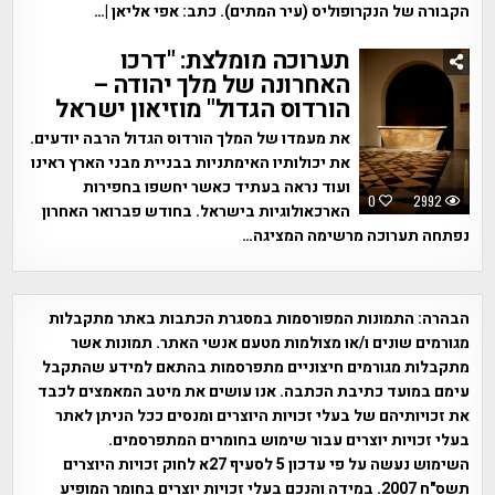
הקבורה של הנקרופוליס (עיר המתים). כתב: אפי אליאן |…
תערוכה מומלצת: "דרכו
האחרונה של מלך יהודה –
הורדוס הגדול" מוזיאון ישראל
את מעמדו של המלך הורדוס הגדול הרבה יודעים.
את יכולותיו האימתניות בבניית מבני הארץ ראינו
ועוד נראה בעתיד כאשר יחשפו בחפירות
0
2992
הארכאולוגיות בישראל. בחודש פברואר האחרון
נפתחה תערוכה מרשימה המציגה…
הבהרה:
התמונות המפורסמות במסגרת הכתבות באתר מתקבלות
מגורמים שונים ו/או מצולמות מטעם אנשי האתר. תמונות אשר
מתקבלות מגורמים חיצוניים מתפרסמות בהתאם למידע שהתקבל
עימם במועד כתיבת הכתבה. אנו עושים את מיטב המאמצים לכבד
את זכויותיהם של בעלי זכויות היוצרים ומנסים ככל הניתן לאתר
בעלי זכויות יוצרים עבור שימוש בחומרים המתפרסמים.
השימוש נעשה על פי עדכון 5 לסעיף 27א לחוק זכויות היוצרים
תשס"ח 2007. במידה והנכם בעלי זכויות יוצרים בחומר המופיע