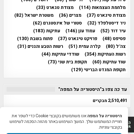
מלחמת העצמאות
(114)
מצודת טגארט
(33)
מצודת טיגארט
(37)
מצרים
(36)
משטרת ישראל
(82)
ניר דיסטלפלד
(32)
סטורי של אינסטגרם
(62)
עיר דוד
(52)
עמוד ענן
(146)
עתיקות
(183)
פסיפס
(48)
פרויקט טיגארט
(37)
פתוח בשבת
(130)
צה"ל
(80)
קלרה עמית
(51)
רשות הטבע והגנים
(31)
רשות העתיקות
(354)
שודדי עתיקות
(44)
שוד עתיקות
(60)
תקופת בית שני
(73)
תקופת המנדט הבריטי
(129)
עד כה צפו ב"היסטוריה על המפה"
2,510,491 מבקרים
היסטוריה על המפה
אנו משתמשים בקובצי Cookie כדי לשפר את
חוויית המשתמש שלך. המשך השימוש באתר מהווה הסכמה לשימוש
היסטוריה על המפה 2011-2026 | פרוייקט טיגארט 2012-2026|
www.mapah.co.il | www.tegart.uk
בקובצי עוגיות.