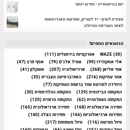
יום בהיסטוריה - חודש ינואר
מצודת לטרון - יד לשריון, וחורשת האנדרטאות
לאחר השריפה הגדולה
הנושאים החמים!
(30)
WAZE
אטרקציות בירושלים
(111)
אלי אסקוזידו
(99)
אמיל אלג'ם
(79)
אסף פרץ
(47)
אפי אליאן
(268)
ארכיאולוגיה
(207)
אשקלון
(41)
אתר עתיקות
(216)
האוניברסיטה העברית
(35)
היחידה למניעת שוד ברשות העתיקות
(77)
התקופה הביזנטית
(129)
התקופה ההלניסטית
(30)
התקופה העות'מנית
(62)
התקופה הרומית
(120)
חפירה ארכאולוגית
(168)
חפירה ארכיאולוגית
(165)
חפירות ארכיאולוגיות
(166)
חפירות הצלה
(140)
טיול מורשת
(116)
טיול משפחות
(217)
טיול עתיקות
(151)
יולי שוורץ
(66)
ירושלים
(160)