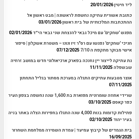
ליד חיטין
20/01/2026
כתובת אשורית עתיקה נחשפת לראשונה | מבט ראשון אל
ההתכתבות המלכותית של בית ראשון
03/01/2026
מפגש 'שחקים' עם מיכל גבאי להנצחת שני גבאי הי״ד
02/01/2026
חניכי 'שחקים' נפגשו עם רס"ר זיו ונונו – משטרת אשקלון | סיפור
אישי מבוקר מתקפת ה 7/10
07/12/2025
גת עתיקה לייצור יין נחנכה בפארק ארכיאולוגי חדש במושב זרחיה
שבשפלה
11/11/2025
אוצר מטבעות עתיקים התגלה במערכת מסתור בגליל התחתון
07/11/2025
שרידי אחוזה שומרונית מפוארת בת 1,600 שנה נחשפה בצפון העיר
כפר קאסם
03/10/2025
פתילות קדומות בנות 4,000 שנה התגלו בחפירות הצלה באתר בניה
בעיר יהוד
02/10/2025
בית הגמדים של קיבוץ עמיעד | עמדת השמירה ממלחמת השחרור
16/09/2025