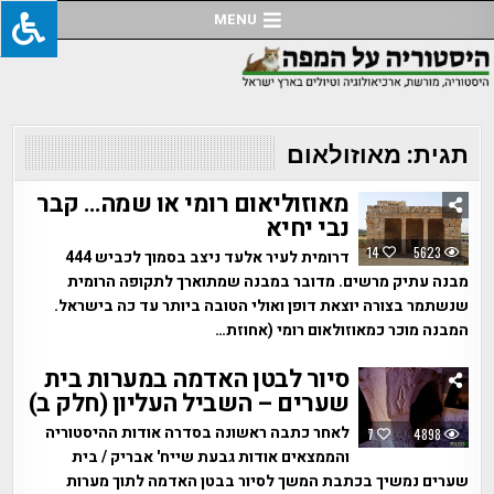
Ski
MENU
t
conten
תגית:
מאוזולאום
מאוזוליאום רומי או שמה… קבר
נבי יחיא
14
5623
דרומית לעיר אלעד ניצב בסמוך לכביש 444
מבנה עתיק מרשים. מדובר במבנה שמתוארך לתקופה הרומית
שנשתמר בצורה יוצאת דופן ואולי הטובה ביותר עד כה בישראל.
המבנה מוכר כמאוזולאום רומי (אחוזת…
סיור לבטן האדמה במערות בית
שערים – השביל העליון (חלק ב)
לאחר כתבה ראשונה בסדרה אודות ההיסטוריה
7
4898
והממצאים אודות גבעת שייח' אבריק / בית
שערים נמשיך בכתבת המשך לסיור בבטן האדמה לתוך מערות