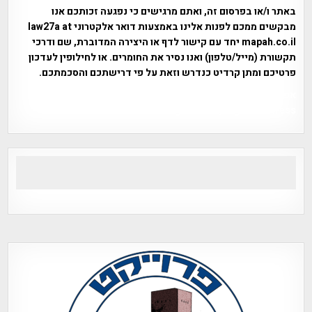
באתר ו/או בפרסום זה, ואתם מרגישים כי נפגעה זכותכם אנו
מבקשים ממכם לפנות אלינו באמצעות דואר אלקטרוני law27a at
mapah.co.il יחד עם קישור לדף או היצירה המדוברת, שם ודרכי
תקשורת (מייל/טלפון) ואנו נסיר את החומרים. או לחילופין לעדכון
פרטיכם ומתן קרדיט כנדרש וזאת על פי דרישתכם והסכמתכם.
אפי אליאן , היסטוריה על המפה , פרוייקט טיגארט , Efi Elian ,
Tegart Fort , tegart fortress