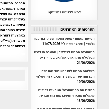
הבהרה:
התמונות 
האתר. תמונות אש
לחצו לכניסה לפרוייקט
הכתבה. אנו עושים
בעלי זכויות יוצר
הפרסומים האחרונים
יוצרים בחומר המו
הסיפור מאחורי מטוס הווטור של קיבוץ כפר
תקשורת (מייל/טלפ
גלעדי | נפתלי פורת ז"ל
11/07/2026
דרישתכם והסכמת
היסטוריה מתחת לרגליים | המערה הנדירה
אפי אליאן , היסטוריה על המפה , 
מטלטלת את הארכיאולוגים בפוריידיס
21/06/2026
תעלומה מתחת לפני השטח: המנהרה
הקדומה שנחשפה ליד הקיבוץ הירושלמי
19/06/2026
החזירו את ההיסטוריה! מטבעות נדירים
שנעלמו מהארץ הושבו מארצות הברית
15/06/2026