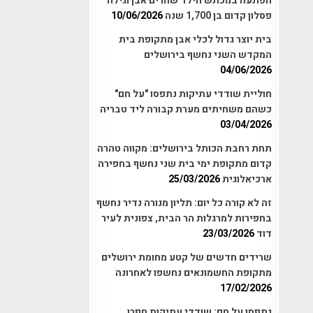
הפתעה במכתש הילד שהרים אבן וגילה
פסלון קדום בן 1,700 שנה
10/06/2026
בית יוצר גדול לכלי אבן מתקופת בית
המקדש השני נחשף בירושלים
04/06/2026
חוליית שודדי עתיקות נתפסו "על חם"
כשהם משחיתים מערת קבורה ליד טבריה
03/04/2026
תחת רחבת הכותל בירושלים: מקווה טהרה
קדום מתקופת ימי בית שני נחשף בחפירה
ארכיאלוגית
25/03/2026
זה לא קורה כל יום: תליון מנורה נדיר נחשף
בחפירות למרגלות הר הבית, צפונית לעיר
דוד
23/03/2026
שרידים חדשים של קטע מחומת ירושלים
מתקופת החשמונאים נחשפו לאחרונה
17/02/2026
נתפסו על חם: שודדי עתיקות חפרו