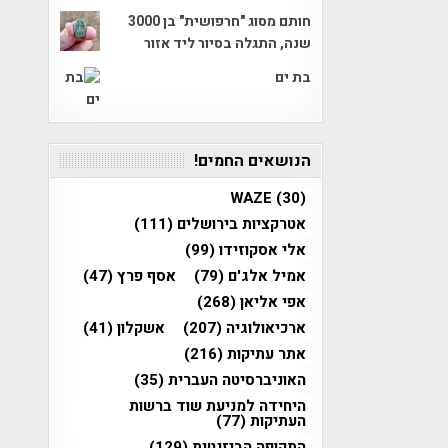
חותם מסוג "חרפושית" בן 3000
שנה, התגלה בסיור ליד אזור
בת ים
הנושאים החמים!
WAZE
(30)
אטרקציות בירושלים
(111)
אלי אסקוזידו
(99)
אמיל אלג'ם
(79)
אסף פרץ
(47)
אפי אליאן
(268)
ארכיאולוגיה
(207)
אשקלון
(41)
אתר עתיקות
(216)
האוניברסיטה העברית
(35)
היחידה למניעת שוד ברשות
העתיקות
(77)
התקופה הביזנטית
(129)