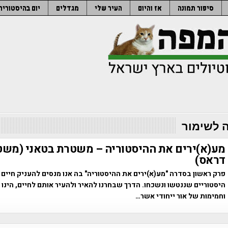
סיפור תמונה
אז והיום
העיר שלי
מגדלים
יום בהיסטוריה
 לשימור
מע(א)ירים את ההיסטוריה – משטרת בטאני (משט
דראס)
פרק ראשון בסדרה "מע(א)ירים את ההיסטוריה" בה אנו מנסים להעניק חיים
היסטוריים שננטשו ונשכחו. הדרך שבחרנו להאיר ולהעיר אותם לחיים, הינו
וחמימות של אור ייחודי אשר…