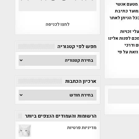
 מטעם אנשי
מועד כתיבת
ככל הניתן לאתר
לחצו לכניסה
שס"ח 2007. במידה והנכם בעלי זכויות
כם לפנות אלינו
ברת, שם ודרכי
חפש לפי קטגוריה
וזאת על פי
חפש
לפי
קטגוריה
ארכיון הכתבות
ארכיון
הכתבות
הרשומות והעמודים הנצפים ביותר
מדיניות פרטיות