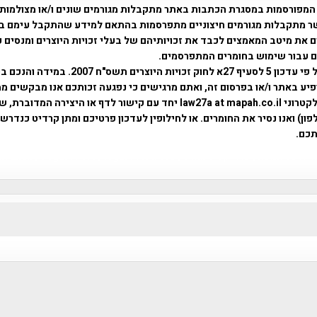
המפורסמות במסגרת הכתבות באתר מתקבלות מגורמים שונים ו/או מצולמות
ר מתקבלות מגורמים חיצוניים מתפרסמות בהתאם למידע שהתקבל עימם ב
 את מיטב המאמצים לכבד את זכויותיהם של בעלי זכויות היוצרים ומנסים 
ים עבור שימוש בחומרים המתפרסמים.
השימוש נעשה על פי עדכון 5 לסעיף 27א לחוק זכויות היוצרים ת
פיע באתר ו/או בפרסום זה, ואתם מרגישים כי נפגעה זכותכם אנו מבקשים ממ
באמצעות דואר אלקטרוני law27a at mapah.co.il יחד עם קישור לדף או היצירה המדו
ון) ואנו נסיר את החומרים. או לחילופין לעדכון פרטיכם ומתן קרדיט כנדרש 
כם.
פרוייקט טיגארט , Efi Elian , Tegart Fort , tegart fortress