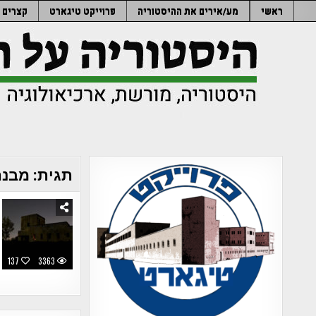
Ski
ראשי
מע/אירים את ההיסטוריה
פרוייקט טיגארט
קצרים
t
conten
תגית:
מבנה
137
3363