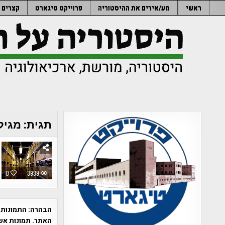
Ski
ראשי
מע/אירים את ההיסטוריה
פרוייקט טיגארט
קצרים
t
conten
תגית:
מגיל
0
3939
הבהרה:
התמונות 
האתר. תמונות אש