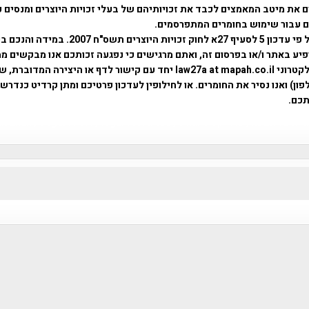
 את מיטב המאמצים לכבד את זכויותיהם של בעלי זכויות היוצרים ומנסים 
ים עבור שימוש בחומרים המתפרסמים.
השימוש נעשה על פי עדכון 5 לסעיף 27א לחוק זכויות היוצרים ת
פיע באתר ו/או בפרסום זה, ואתם מרגישים כי נפגעה זכותכם אנו מבקשים ממ
באמצעות דואר אלקטרוני law27a at mapah.co.il יחד עם קישור לדף או היצירה המדו
ון) ואנו נסיר את החומרים. או לחילופין לעדכון פרטיכם ומתן קרדיט כנדרש 
כם.
פרוייקט טיגארט , Efi Elian , Tegart Fort , tegart fortress