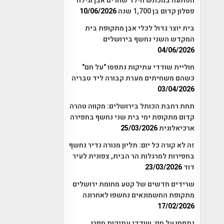
הפתעה במכתש הילד שהרים אבן וגילה
פסלון קדום בן 1,700 שנה
10/06/2026
בית יוצר גדול לכלי אבן מתקופת בית
המקדש השני נחשף בירושלים
04/06/2026
חוליית שודדי עתיקות נתפסו "על חם"
כשהם משחיתים מערת קבורה ליד טבריה
03/04/2026
תחת רחבת הכותל בירושלים: מקווה טהרה
קדום מתקופת ימי בית שני נחשף בחפירה
ארכיאלוגית
25/03/2026
זה לא קורה כל יום: תליון מנורה נדיר נחשף
בחפירות למרגלות הר הבית, צפונית לעיר
דוד
23/03/2026
שרידים חדשים של קטע מחומת ירושלים
מתקופת החשמונאים נחשפו לאחרונה
17/02/2026
נתפסו על חם: שודדי עתיקות חפרו