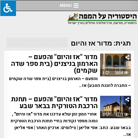
Ski
MENU
t
conten
תגית:
מדור אז והיום
מדור "אז והיום" והפעם –
הארמון בניצנים (בית ספר שדה
שקמים)
5
5804
והפעם – הארמון בניצנים (בית ספר שדה שקמים
– החברה להגנת הטבע) אז…
מדור "אז והיום" והפעם – תחנת
הרכבת הטורקית בבאר שבע
אחרי המון זמן שלא עדכנו את מדור "אז והיום" ,
0
4379
נמנה מספר נקודות בחיי תחנת הרכבת הטורקית
בבאר שבע. כתב: אפי אליאן | צילומים: ארכיון האתר | אפי אליאן
אז…