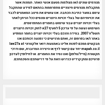
מגורמים שונים ו/או מצולמות מטעם אנשי האתר. תמונות אשר
מתקבלות מגורמים חיצוניים מתפרסמות בהתאם למידע שהתקבל
עימם במועד כתיבת הכתבה. אנו עושים את מיטב המאמצים לכבד
את זכויותיהם של בעלי זכויות היוצרים ומנסים ככל הניתן לאתר
בעלי זכויות יוצרים עבור שימוש בחומרים המתפרסמים.
השימוש נעשה על פי עדכון 5 לסעיף 27א לחוק זכויות היוצרים
תשס"ח 2007. במידה והנכם בעלי זכויות יוצרים בחומר המופיע
באתר ו/או בפרסום זה, ואתם מרגישים כי נפגעה זכותכם אנו
מבקשים ממכם לפנות אלינו באמצעות דואר אלקטרוני law27a at
mapah.co.il יחד עם קישור לדף או היצירה המדוברת, שם ודרכי
תקשורת (מייל/טלפון) ואנו נסיר את החומרים. או לחילופין לעדכון
פרטיכם ומתן קרדיט כנדרש וזאת על פי דרישתכם והסכמתכם.
אפי אליאן , היסטוריה על המפה , פרוייקט טיגארט , Efi Elian ,
Tegart Fort , tegart fortress