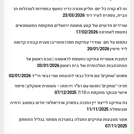
זה לא קורה כל יום: תליון מנורה נדיר נחשף בחפירות למרגלות הר
הבית, צפונית לעיר דוד
23/03/2026
שרידים חדשים של קטע מחומת ירושלים מתקופת החשמונאים
נחשפו לאחרונה
17/02/2026
נתפסו על חם: שודדי עתיקות חפרו והחריבו מערת קבורה קדומה
ליד חיטין
20/01/2026
כתובת אשורית עתיקה נחשפת לראשונה | מבט ראשון אל
ההתכתבות המלכותית של בית ראשון
03/01/2026
מפגש 'שחקים' עם מיכל גבאי להנצחת שני גבאי הי״ד
02/01/2026
חניכי 'שחקים' נפגשו עם רס"ר זיו ונונו – משטרת אשקלון | סיפור
אישי מבוקר מתקפת ה 7/10
07/12/2025
גת עתיקה לייצור יין נחנכה בפארק ארכיאולוגי חדש במושב זרחיה
שבשפלה
11/11/2025
אוצר מטבעות עתיקים התגלה במערכת מסתור בגליל התחתון
07/11/2025