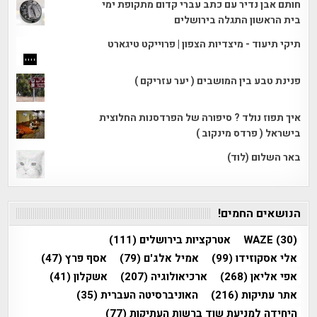
חותם אבן נדיר עם כתב עברי קדום מתקופת ימי
בית הראשון התגלה בירושלים
תיקי תיעוד - מיצדיות הצפון | פרוייקט טיגארט
פנינת טבע בין המושבים ( יער עזריקם )
איך תפוז נולד ? סיפורה של הפרדסנות החלוצית
בישראל ( פרדס מינקוב )
באר השלום (לוד)
הנושאים החמים!
(30)
WAZE
אטרקציות בירושלים
(111)
אלי אסקוזידו
(99)
אמיל אלג'ם
(79)
אסף פרץ
(47)
אפי אליאן
(268)
ארכיאולוגיה
(207)
אשקלון
(41)
אתר עתיקות
(216)
האוניברסיטה העברית
(35)
היחידה למניעת שוד ברשות העתיקות
(77)