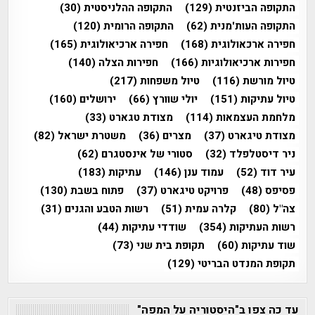
התקופה הביזנטית
(129)
התקופה ההלניסטית
(30)
התקופה העות'מנית
(62)
התקופה הרומית
(120)
חפירה ארכאולוגית
(168)
חפירה ארכיאולוגית
(165)
חפירות ארכיאולוגיות
(166)
חפירות הצלה
(140)
טיול מורשת
(116)
טיול משפחות
(217)
טיול עתיקות
(151)
יולי שוורץ
(66)
ירושלים
(160)
מלחמת העצמאות
(114)
מצודת טגארט
(33)
מצודת טיגארט
(37)
מצרים
(36)
משטרת ישראל
(82)
ניר דיסטלפלד
(32)
סטורי של אינסטגרם
(62)
עיר דוד
(52)
עמוד ענן
(146)
עתיקות
(183)
פסיפס
(48)
פרויקט טיגארט
(37)
פתוח בשבת
(130)
צה"ל
(80)
קלרה עמית
(51)
רשות הטבע והגנים
(31)
רשות העתיקות
(354)
שודדי עתיקות
(44)
שוד עתיקות
(60)
תקופת בית שני
(73)
תקופת המנדט הבריטי
(129)
עד כה צפו ב"היסטוריה על המפה"