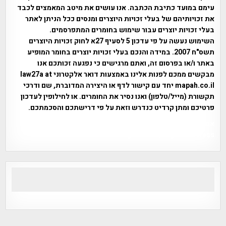
עימם במועד כתיבת הכתבה. אנו עושים את מיטב המאמצים לכבד
את זכויותיהם של בעלי זכויות היוצרים ומנסים ככל הניתן לאתר
בעלי זכויות יוצרים עבור שימוש בחומרים המתפרסמים.
השימוש נעשה על פי עדכון 5 לסעיף 27א לחוק זכויות היוצרים
תשס"ח 2007. במידה והנכם בעלי זכויות יוצרים בחומר המופיע
באתר ו/או בפרסום זה, ואתם מרגישים כי נפגעה זכותכם אנו
מבקשים ממכם לפנות אלינו באמצעות דואר אלקטרוני law27a at
mapah.co.il יחד עם קישור לדף או היצירה המדוברת, שם ודרכי
תקשורת (מייל/טלפון) ואנו נסיר את החומרים. או לחילופין לעדכון
פרטיכם ומתן קרדיט כנדרש וזאת על פי דרישתכם והסכמתכם.
אפי אליאן , היסטוריה על המפה , פרוייקט טיגארט , Efi Elian ,
Tegart Fort , tegart fortress