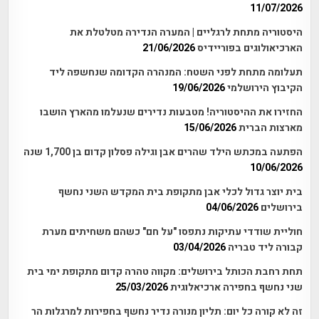
11/07/2026
היסטוריה מתחת לרגליים | המערה הנדירה מטלטלת את
הארכיאולוגים בפוריידיס
21/06/2026
תעלומה מתחת לפני השטח: המנהרה הקדומה שנחשפה ליד
הקיבוץ הירושלמי
19/06/2026
החזירו את ההיסטוריה! מטבעות נדירים שנעלמו מהארץ הושבו
מארצות הברית
15/06/2026
הפתעה במכתש הילד שהרים אבן וגילה פסלון קדום בן 1,700 שנה
10/06/2026
בית יוצר גדול לכלי אבן מתקופת בית המקדש השני נחשף
בירושלים
04/06/2026
חוליית שודדי עתיקות נתפסו "על חם" כשהם משחיתים מערת
קבורה ליד טבריה
03/04/2026
תחת רחבת הכותל בירושלים: מקווה טהרה קדום מתקופת ימי בית
שני נחשף בחפירה ארכיאלוגית
25/03/2026
זה לא קורה כל יום: תליון מנורה נדיר נחשף בחפירות למרגלות הר