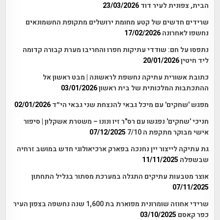
הבית, צפונית לעיר דוד
23/03/2026
שרידים חדשים של קטע מחומת ירושלים מתקופת החשמונאים
נחשפו לאחרונה
17/02/2026
נתפסו על חם: שודדי עתיקות חפרו והחריבו מערת קבורה קדומה
ליד חיטין
20/01/2026
כתובת אשורית עתיקה נחשפת לראשונה | מבט ראשון אל
ההתכתבות המלכותית של בית ראשון
03/01/2026
מפגש 'שחקים' עם מיכל גבאי להנצחת שני גבאי הי״ד
02/01/2026
חניכי 'שחקים' נפגשו עם רס"ר זיו ונונו – משטרת אשקלון | סיפור
אישי מבוקר מתקפת ה 7/10
07/12/2025
גת עתיקה לייצור יין נחנכה בפארק ארכיאולוגי חדש במושב זרחיה
שבשפלה
11/11/2025
אוצר מטבעות עתיקים התגלה במערכת מסתור בגליל התחתון
07/11/2025
שרידי אחוזה שומרונית מפוארת בת 1,600 שנה נחשפה בצפון העיר
כפר קאסם
03/10/2025