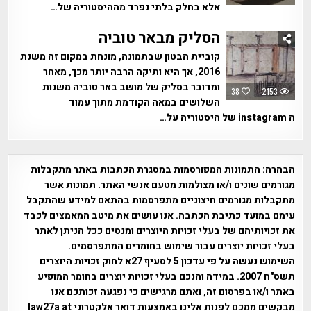
אלא בחלק בלתי נפרד מההיסטוריה של…
הסליק מבאר טוביה
קוביית הבטון שבתמונה, מונחת במקום זה משנת
2016, אך היא ותיקה הרבה יותר מכך, מאחר
ומדובר בסליק של מושב באר טוביה משנות
38
2153
השלושים במאה הקודמת מתוך עמוד
ה instagram של היסטוריה על…
הבהרה:
התמונות המפורסמות במסגרת הכתבות באתר מתקבלות
מגורמים שונים ו/או מצולמות מטעם אנשי האתר. תמונות אשר
מתקבלות מגורמים חיצוניים מתפרסמות בהתאם למידע שהתקבל
עימם במועד כתיבת הכתבה. אנו עושים את מיטב המאמצים לכבד
את זכויותיהם של בעלי זכויות היוצרים ומנסים ככל הניתן לאתר
בעלי זכויות יוצרים עבור שימוש בחומרים המתפרסמים.
השימוש נעשה על פי עדכון 5 לסעיף 27א לחוק זכויות היוצרים
תשס"ח 2007. במידה והנכם בעלי זכויות יוצרים בחומר המופיע
באתר ו/או בפרסום זה, ואתם מרגישים כי נפגעה זכותכם אנו
מבקשים ממכם לפנות אלינו באמצעות דואר אלקטרוני law27a at