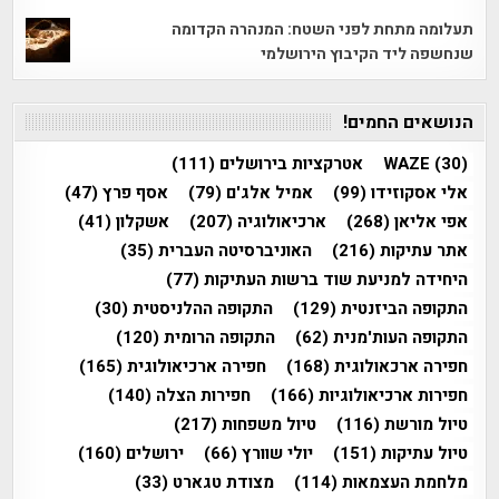
תעלומה מתחת לפני השטח: המנהרה הקדומה
שנחשפה ליד הקיבוץ הירושלמי
הנושאים החמים!
(30)
WAZE
אטרקציות בירושלים
(111)
אלי אסקוזידו
(99)
אמיל אלג'ם
(79)
אסף פרץ
(47)
אפי אליאן
(268)
ארכיאולוגיה
(207)
אשקלון
(41)
אתר עתיקות
(216)
האוניברסיטה העברית
(35)
היחידה למניעת שוד ברשות העתיקות
(77)
התקופה הביזנטית
(129)
התקופה ההלניסטית
(30)
התקופה העות'מנית
(62)
התקופה הרומית
(120)
חפירה ארכאולוגית
(168)
חפירה ארכיאולוגית
(165)
חפירות ארכיאולוגיות
(166)
חפירות הצלה
(140)
טיול מורשת
(116)
טיול משפחות
(217)
טיול עתיקות
(151)
יולי שוורץ
(66)
ירושלים
(160)
מלחמת העצמאות
(114)
מצודת טגארט
(33)