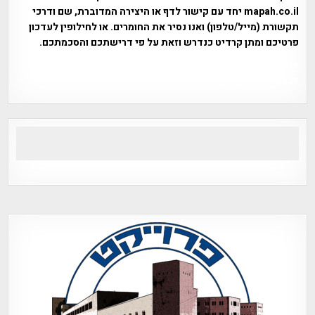
mapah.co.il יחד עם קישור לדף או היצירה המדוברת, שם ודרכי
תקשורת (מייל/טלפון) ואנו נסיר את החומרים. או לחילופין לעדכון
פרטיכם ומתן קרדיט כנדרש וזאת על פי דרישתכם והסכמתכם.
אפי אליאן , היסטוריה על המפה , פרוייקט טיגארט , Efi Elian ,
Tegart Fort , tegart fortress