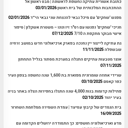
כתובת אשורית עתיקה נחשפת לראשונה | מבט ראשון אל
ההתכתבות המלכותית של בית ראשון
03/01/2026
מפגש 'שחקים' עם מיכל גבאי להנצחת שני גבאי הי״ד
02/01/2026
חניכי 'שחקים' נפגשו עם רס"ר זיו ונונו – משטרת אשקלון | סיפור
אישי מבוקר מתקפת ה 7/10
07/12/2025
גת עתיקה לייצור יין נחנכה בפארק ארכיאולוגי חדש במושב זרחיה
שבשפלה
11/11/2025
אוצר מטבעות עתיקים התגלה במערכת מסתור בגליל התחתון
07/11/2025
שרידי אחוזה שומרונית מפוארת בת 1,600 שנה נחשפה בצפון העיר
כפר קאסם
03/10/2025
פתילות קדומות בנות 4,000 שנה התגלו בחפירות הצלה באתר בניה
בעיר יהוד
02/10/2025
בית הגמדים של קיבוץ עמיעד | עמדת השמירה ממלחמת השחרור
16/09/2025
מדע וארכיאולוגיה חושפים: כך התמודדה ירושלים הקדומה עם