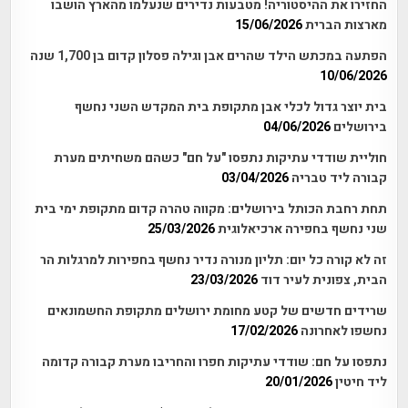
החזירו את ההיסטוריה! מטבעות נדירים שנעלמו מהארץ הושבו
מארצות הברית
15/06/2026
הפתעה במכתש הילד שהרים אבן וגילה פסלון קדום בן 1,700 שנה
10/06/2026
בית יוצר גדול לכלי אבן מתקופת בית המקדש השני נחשף
בירושלים
04/06/2026
חוליית שודדי עתיקות נתפסו "על חם" כשהם משחיתים מערת
קבורה ליד טבריה
03/04/2026
תחת רחבת הכותל בירושלים: מקווה טהרה קדום מתקופת ימי בית
שני נחשף בחפירה ארכיאלוגית
25/03/2026
זה לא קורה כל יום: תליון מנורה נדיר נחשף בחפירות למרגלות הר
הבית, צפונית לעיר דוד
23/03/2026
שרידים חדשים של קטע מחומת ירושלים מתקופת החשמונאים
נחשפו לאחרונה
17/02/2026
נתפסו על חם: שודדי עתיקות חפרו והחריבו מערת קבורה קדומה
ליד חיטין
20/01/2026