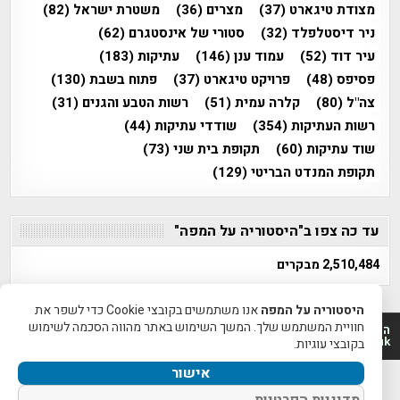
מצודת טיגארט
(37)
מצרים
(36)
משטרת ישראל
(82)
ניר דיסטלפלד
(32)
סטורי של אינסטגרם
(62)
עיר דוד
(52)
עמוד ענן
(146)
עתיקות
(183)
פסיפס
(48)
פרויקט טיגארט
(37)
פתוח בשבת
(130)
צה"ל
(80)
קלרה עמית
(51)
רשות הטבע והגנים
(31)
רשות העתיקות
(354)
שודדי עתיקות
(44)
שוד עתיקות
(60)
תקופת בית שני
(73)
תקופת המנדט הבריטי
(129)
עד כה צפו ב"היסטוריה על המפה"
2,510,484 מבקרים
היסטוריה על המפה
אנו משתמשים בקובצי Cookie כדי לשפר את
חוויית המשתמש שלך. המשך השימוש באתר מהווה הסכמה לשימוש
היסטוריה על המפה 2011-2026 | פרוייקט טיגארט 2012-2026|
www.mapah.co.il | www.tegart.uk
בקובצי עוגיות.
אישור