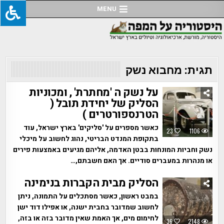
Ski
MENU
t
conten
תגית:
מחבוא נשק
על נשק ה 'מחתרת' , ומכוניות
הסליק של יחידת תובל (
הטרנספורטרים )
כאשר מספרים על 'סליקים' בארץ ישראל, עוד
23
1106
בתקופת המנדט הבריטי, נהוג לחשוב על מיכלי
נשק וחביות המונחות בבטן האדמה, אליהם מגיעים באמצעות פירים
או מנהרות במעברים סודיים. אך האם חשבתם,…
הסליק מבית הקברות בנימינה
במבט ראשון, כאשר מסתכלים על התמונה, ניתן
לחשוב שמדובר בחבית ישנה, או אפילו דוד ישן
לחימום מים, אך האמת שאין מדובר בזה או בזה,
36
2148