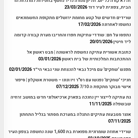
זה לא קורה כל יום: תליון מנורה נדיר נחשף בחפירות למרגלות הר
הבית, צפונית לעיר דוד
23/03/2026
שרידים חדשים של קטע מחומת ירושלים מתקופת החשמונאים
נחשפו לאחרונה
17/02/2026
נתפסו על חם: שודדי עתיקות חפרו והחריבו מערת קבורה קדומה
ליד חיטין
20/01/2026
כתובת אשורית עתיקה נחשפת לראשונה | מבט ראשון אל
ההתכתבות המלכותית של בית ראשון
03/01/2026
מפגש 'שחקים' עם מיכל גבאי להנצחת שני גבאי הי״ד
02/01/2026
חניכי 'שחקים' נפגשו עם רס"ר זיו ונונו – משטרת אשקלון | סיפור
אישי מבוקר מתקפת ה 7/10
07/12/2025
גת עתיקה לייצור יין נחנכה בפארק ארכיאולוגי חדש במושב זרחיה
שבשפלה
11/11/2025
אוצר מטבעות עתיקים התגלה במערכת מסתור בגליל התחתון
07/11/2025
שרידי אחוזה שומרונית מפוארת בת 1,600 שנה נחשפה בצפון העיר