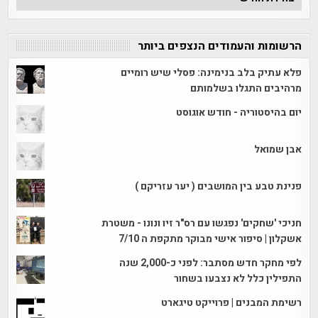
הכתבות
הרשומות והעמודים הנצפים ביותר
פלא עתיק בלב בנימינה: פסלי שיש רומיים
מרהיבים התגלו בשלמותם
יום בהיסטוריה - חודש אוגוסט
אבן שמואל
פנינת טבע בין המושבים ( יער עזריקם )
חניכי 'שחקים' נפגשו עם רס"ר זיו ונונו - משטרת
אשקלון | סיפור אישי מבוקר מתקפת ה 7/10
לפי מחקר חדש מסתבר: לפני כ-2,000 שנה
התפילין כלל לא נצבעו בשחור
רשימת המבנים | פרוייקט טיגארט