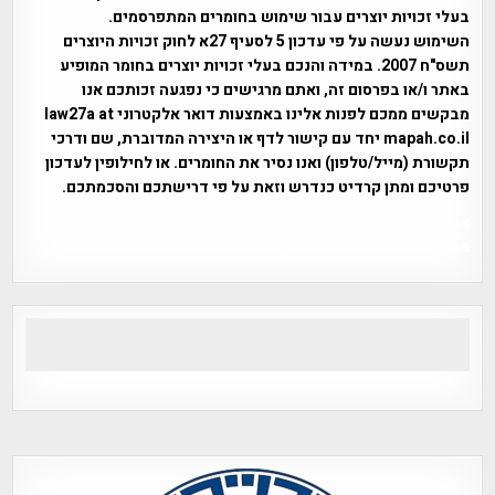
בעלי זכויות יוצרים עבור שימוש בחומרים המתפרסמים.
השימוש נעשה על פי עדכון 5 לסעיף 27א לחוק זכויות היוצרים
תשס"ח 2007. במידה והנכם בעלי זכויות יוצרים בחומר המופיע
באתר ו/או בפרסום זה, ואתם מרגישים כי נפגעה זכותכם אנו
מבקשים ממכם לפנות אלינו באמצעות דואר אלקטרוני law27a at
mapah.co.il יחד עם קישור לדף או היצירה המדוברת, שם ודרכי
תקשורת (מייל/טלפון) ואנו נסיר את החומרים. או לחילופין לעדכון
פרטיכם ומתן קרדיט כנדרש וזאת על פי דרישתכם והסכמתכם.
אפי אליאן , היסטוריה על המפה , פרוייקט טיגארט , Efi Elian ,
Tegart Fort , tegart fortress