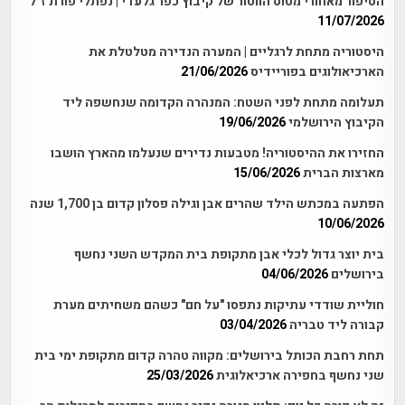
הסיפור מאחורי מטוס הווטור של קיבוץ כפר גלעדי | נפתלי פורת ז"ל
11/07/2026
היסטוריה מתחת לרגליים | המערה הנדירה מטלטלת את
הארכיאולוגים בפוריידיס
21/06/2026
תעלומה מתחת לפני השטח: המנהרה הקדומה שנחשפה ליד
הקיבוץ הירושלמי
19/06/2026
החזירו את ההיסטוריה! מטבעות נדירים שנעלמו מהארץ הושבו
מארצות הברית
15/06/2026
הפתעה במכתש הילד שהרים אבן וגילה פסלון קדום בן 1,700 שנה
10/06/2026
בית יוצר גדול לכלי אבן מתקופת בית המקדש השני נחשף
בירושלים
04/06/2026
חוליית שודדי עתיקות נתפסו "על חם" כשהם משחיתים מערת
קבורה ליד טבריה
03/04/2026
תחת רחבת הכותל בירושלים: מקווה טהרה קדום מתקופת ימי בית
שני נחשף בחפירה ארכיאלוגית
25/03/2026