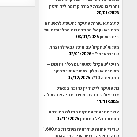
והחריבו מערת קבורה קדומה ליד חיטין
20/01/2026
כתובת אשורית עתיקה נחשפת לראשונה |
מבט ראשון אל ההתכתבות המלכותית של
בית ראשון
03/01/2026
מפגש 'שחקים' עם מיכל גבאי להנצחת
שני גבאי הי״ד
02/01/2026
חניכי 'שחקים' נפגשו עם רס"ר זיו ונונו –
משטרת אשקלון | סיפור אישי מבוקר
מתקפת ה 7/10
07/12/2025
גת עתיקה לייצור יין נחנכה בפארק
ארכיאולוגי חדש במושב זרחיה שבשפלה
11/11/2025
אוצר מטבעות עתיקים התגלה במערכת
מסתור בגליל התחתון
07/11/2025
שרידי אחוזה שומרונית מפוארת בת 1,600
שנה נחשפה בצפון העיר כפר קאסם