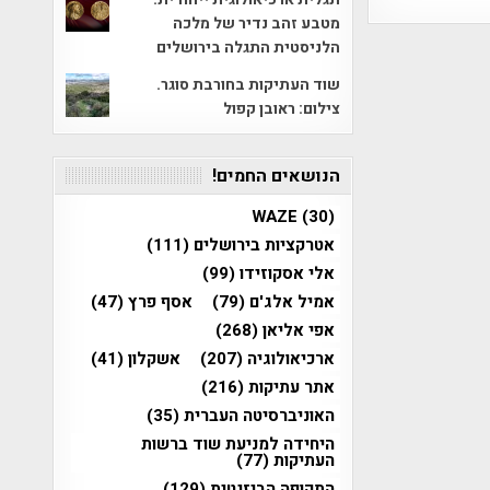
מטבע זהב נדיר של מלכה
הלניסטית התגלה בירושלים
שוד העתיקות בחורבת סוגר.
צילום: ראובן קפול
הנושאים החמים!
WAZE
(30)
אטרקציות בירושלים
(111)
אלי אסקוזידו
(99)
אמיל אלג'ם
(79)
אסף פרץ
(47)
אפי אליאן
(268)
ארכיאולוגיה
(207)
אשקלון
(41)
אתר עתיקות
(216)
האוניברסיטה העברית
(35)
היחידה למניעת שוד ברשות
העתיקות
(77)
התקופה הביזנטית
(129)