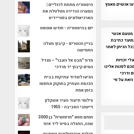
עו אנשים מאמץ
היסטוריה מתחת לרגליים |
המערה הנדירה מטלטלת את
הארכיאולוגים בפוריידיס
יום בהיסטוריה - חודש אוגוסט
 מטעם אנשי
מועד כתיבת
בניין הנוטרים - קיבוץ מעלה
ככל הניתן לאתר
החמישה
שס"ח 2007. במידה והנכם בעלי זכויות
מדור "מבט אל העבר" – מגדל
כם לפנות אלינו
המים קיבוץ יד מרדכי
ברת, שם ודרכי
הגיעו לשדוד עתיקות בבית
וזאת על פי
הכנסת העתיק בחוקוק ונתפסו
בזמן אמת
צילומי תיעוד העיר אשקלון
ויישובי הסביבה - 1955
חותם מסוג "חרפושית" בן 3000
שנה, התגלה בסיור ליד אזור
תגלית ארכיאולוגית ייחודית: