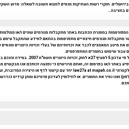
ירושלים. חוקרי רשות העתיקות מנסים למצוא תשובה לשאלה: מדוע השקי
ם בחציבה…
המפורסמות במסגרת הכתבות באתר מתקבלות מגורמים שונים ו/או מצולמות
ר מתקבלות מגורמים חיצוניים מתפרסמות בהתאם למידע שהתקבל עימם ב
 את מיטב המאמצים לכבד את זכויותיהם של בעלי זכויות היוצרים ומנסים 
ים עבור שימוש בחומרים המתפרסמים.
השימוש נעשה על פי עדכון 5 לסעיף 27א לחוק זכויות היוצרים ת
פיע באתר ו/או בפרסום זה, ואתם מרגישים כי נפגעה זכותכם אנו מבקשים ממ
באמצעות דואר אלקטרוני law27a at mapah.co.il יחד עם קישור לדף או היצירה המדו
ון) ואנו נסיר את החומרים. או לחילופין לעדכון פרטיכם ומתן קרדיט כנדרש 
כם.
פרוייקט טיגארט , Efi Elian , Tegart Fort , tegart fortress