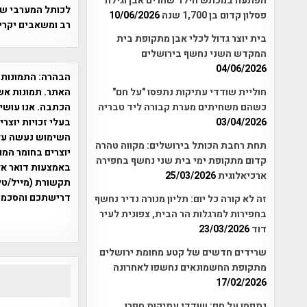
הפתעה במכתש הילד שהרים אבן וגילה
לכותל המערבי שב
פסלון קדום בן 1,700 שנה
10/06/2026
רב ומשאבים יקרי
בית יוצר גדול לכלי אבן מתקופת בית
המקדש השני נחשף בירושלים
04/06/2026
הבהרה:
התמונות 
האתר. תמונות אש
חוליית שודדי עתיקות נתפסו "על חם"
הכתבה. אנו עושים
כשהם משחיתים מערת קבורה ליד טבריה
בעלי זכויות יוצר
03/04/2026
תחת רחבת הכותל בירושלים: מקווה טהרה
יוצרים בחומר המו
קדום מתקופת ימי בית שני נחשף בחפירה
ארכיאלוגית
25/03/2026
תקשורת (מייל/טלפ
דרישתכם והסכמת
זה לא קורה כל יום: תליון מנורה נדיר נחשף
בחפירות למרגלות הר הבית, צפונית לעיר
אפי אליאן , היסטוריה על המפה , 
דוד
23/03/2026
שרידים חדשים של קטע מחומת ירושלים
מתקופת החשמונאים נחשפו לאחרונה
17/02/2026
נתפסו על חם: שודדי עתיקות חפרו