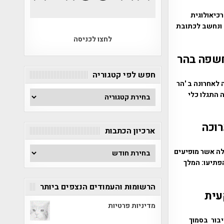
כיאולוגית
 ונחשב לכתובת
לחצו לכניסה
חשפה בהר
חפש לפי קטגוריה
לאחרונה ב 'הר
חפש
 התגלו כלי
לפי
קטגוריה
רוכה
ארכיון הכתבות
ארכיון
לה אשר מופיעים
הכתבות
פתיעו: המלך
הרשומות והעמודים הנצפים ביותר
עית
מדיניות פרטיות
בור בסמוך