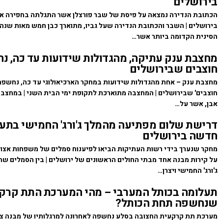
בירושלים
הכתובת הנדירה נמצאה על פיסת של שבר פורצלן אשר התגלתה בחפירה אר
בירושלים | השבר והכתובת הנדירה שעל גביו, מתוארך כבן חמש מאות שנה
הסינית הקדומה ביותר אשר…
מחצבת ענק עתיקה, מהגדולות שידועות עד כה, נ
חוצבים שבירושלים
מחצבת ענק – אחת מהגדולות שידועות במחקר הארכיאולוגי עד כה, נחשפה 
חוצבים' שבירושלים | המחצבה מתוארכת לתקופת ימי הבית השני | במחצבה
אבן, אשר על…
דרישת שלום מפתיעה מהמלך ג'ורג' החמישי בתע
חדשה בירושלים
מחקר שנערך בידי רשות העתיקות הביאו לפיענוח סמלים של משפחות אצו
על קירות מבנה אחד מבתי החולים הראשונים של ירושלים | בין הסמלים שה
ג'ורג' החמישי ויצרן…
תעלומה בכותל המערבי – מהי המערכת התת קרק
שנחשפה תחת הכותל?
מערכת תת קרקעית החצובה בסלע נחשפה לאחרונה למרגלותיו של מבנה צי