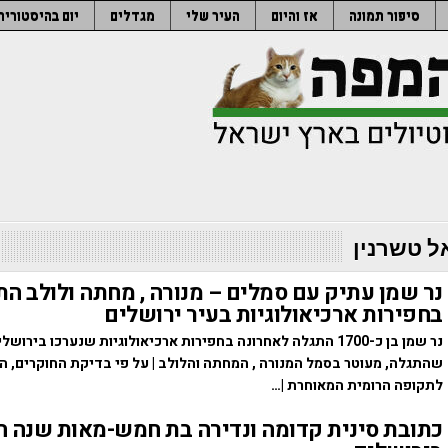
סיפור תמונה
אז והיום
העיר שלי
מגדלים
יום בהיסטוריה
ל טשרנין
נר שמן עתיק עם סמלים – מנורה , מחתה ולולב הת
בחפירות ארכיאולוגיות בעיר ירושלים
נר שמן בן כ-1700 התגלה לאחרונה בחפירות ארכיאולוגיות שנערכו בירושל
שהתגלה, מעוטר בסמל המנורה , המחתה והלולב | על פי בדיקת החוקרים, ה
לתקופה הרומית המאוחרת |…
כתובת סינית קדומה ונדירה בת חמש-מאות שנה 