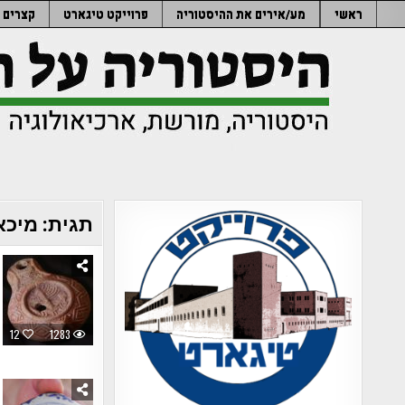
Ski
ראשי
מע/אירים את ההיסטוריה
פרוייקט טיגארט
קצרים
t
conten
תגית:
מיכא
12
1283