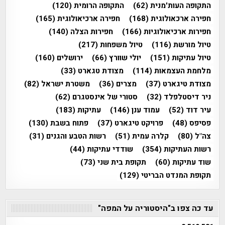
התקופה העות'מנית
(62)
התקופה הרומית
(120)
חפירה ארכאולוגית
(168)
חפירה ארכיאולוגית
(165)
חפירות ארכיאולוגיות
(166)
חפירות הצלה
(140)
טיול מורשת
(116)
טיול משפחות
(217)
טיול עתיקות
(151)
יולי שוורץ
(66)
ירושלים
(160)
מלחמת העצמאות
(114)
מצודת טגארט
(33)
מצודת טיגארט
(37)
מצרים
(36)
משטרת ישראל
(82)
ניר דיסטלפלד
(32)
סטורי של אינסטגרם
(62)
עיר דוד
(52)
עמוד ענן
(146)
עתיקות
(183)
פסיפס
(48)
פרויקט טיגארט
(37)
פתוח בשבת
(130)
צה"ל
(80)
קלרה עמית
(51)
רשות הטבע והגנים
(31)
רשות העתיקות
(354)
שודדי עתיקות
(44)
שוד עתיקות
(60)
תקופת בית שני
(73)
תקופת המנדט הבריטי
(129)
עד כה צפו ב"היסטוריה על המפה"