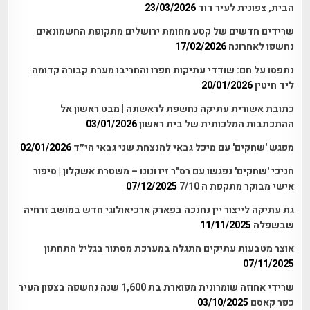
הבית, צפונית לעיר דוד
23/03/2026
שרידים חדשים של קטע מחומת ירושלים מתקופת החשמונאים
נחשפו לאחרונה
17/02/2026
נתפסו על חם: שודדי עתיקות חפרו והחריבו מערת קבורה קדומה
ליד חיטין
20/01/2026
כתובת אשורית עתיקה נחשפת לראשונה | מבט ראשון אל
ההתכתבות המלכותית של בית ראשון
03/01/2026
מפגש 'שחקים' עם מיכל גבאי להנצחת שני גבאי הי״ד
02/01/2026
חניכי 'שחקים' נפגשו עם רס"ר זיו ונונו – משטרת אשקלון | סיפור
אישי מבוקר מתקפת ה 7/10
07/12/2025
גת עתיקה לייצור יין נחנכה בפארק ארכיאולוגי חדש במושב זרחיה
שבשפלה
11/11/2025
אוצר מטבעות עתיקים התגלה במערכת מסתור בגליל התחתון
07/11/2025
שרידי אחוזה שומרונית מפוארת בת 1,600 שנה נחשפה בצפון העיר
כפר קאסם
03/10/2025