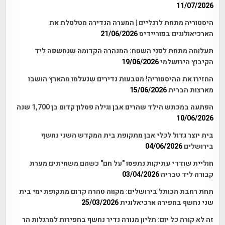
11/07/2026
היסטוריה מתחת לרגליים | המערה הנדירה מטלטלת את
הארכיאולוגים בפוריידיס
21/06/2026
תעלומה מתחת לפני השטח: המנהרה הקדומה שנחשפה ליד
הקיבוץ הירושלמי
19/06/2026
החזירו את ההיסטוריה! מטבעות נדירים שנעלמו מהארץ הושבו
מארצות הברית
15/06/2026
הפתעה במכתש הילד שהרים אבן וגילה פסלון קדום בן 1,700 שנה
10/06/2026
בית יוצר גדול לכלי אבן מתקופת בית המקדש השני נחשף
בירושלים
04/06/2026
חוליית שודדי עתיקות נתפסו "על חם" כשהם משחיתים מערת
קבורה ליד טבריה
03/04/2026
תחת רחבת הכותל בירושלים: מקווה טהרה קדום מתקופת ימי בית
שני נחשף בחפירה ארכיאלוגית
25/03/2026
זה לא קורה כל יום: תליון מנורה נדיר נחשף בחפירות למרגלות הר