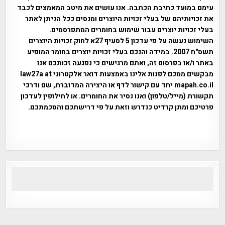
עימם במועד כתיבת הכתבה. אנו עושים את מיטב המאמצים לכבד
את זכויותיהם של בעלי זכויות היוצרים ומנסים ככל הניתן לאתר
בעלי זכויות יוצרים עבור שימוש בחומרים המתפרסמים.
השימוש נעשה על פי עדכון 5 לסעיף 27א לחוק זכויות היוצרים
תשס"ח 2007. במידה והנכם בעלי זכויות יוצרים בחומר המופיע
באתר ו/או בפרסום זה, ואתם מרגישים כי נפגעה זכותכם אנו
מבקשים ממכם לפנות אלינו באמצעות דואר אלקטרוני law27a at
mapah.co.il יחד עם קישור לדף או היצירה המדוברת, שם ודרכי
תקשורת (מייל/טלפון) ואנו נסיר את החומרים. או לחילופין לעדכון
פרטיכם ומתן קרדיט כנדרש וזאת על פי דרישתכם והסכמתכם.
אפי אליאן , היסטוריה על המפה , פרוייקט טיגארט , Efi Elian ,
Tegart Fort , tegart fortress