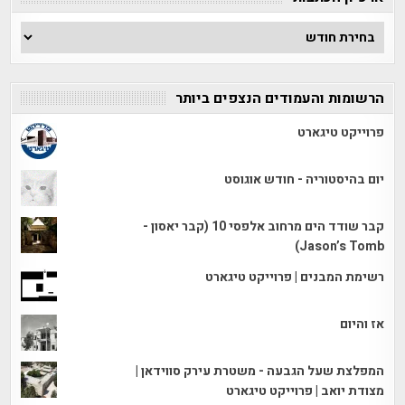
ארכיון
הכתבות
הרשומות והעמודים הנצפים ביותר
פרוייקט טיגארט
יום בהיסטוריה - חודש אוגוסט
קבר שודד הים מרחוב אלפסי 10 (קבר יאסון -
Jason’s Tomb)
רשימת המבנים | פרוייקט טיגארט
אז והיום
המפלצת שעל הגבעה - משטרת עירק סווידאן |
מצודת יואב | פרוייקט טיגארט