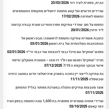
הבית, צפונית לעיר דוד
23/03/2026
שרידים חדשים של קטע מחומת ירושלים מתקופת החשמונאים
נחשפו לאחרונה
17/02/2026
נתפסו על חם: שודדי עתיקות חפרו והחריבו מערת קבורה קדומה
ליד חיטין
20/01/2026
כתובת אשורית עתיקה נחשפת לראשונה | מבט ראשון אל
ההתכתבות המלכותית של בית ראשון
03/01/2026
מפגש 'שחקים' עם מיכל גבאי להנצחת שני גבאי הי״ד
02/01/2026
חניכי 'שחקים' נפגשו עם רס"ר זיו ונונו – משטרת אשקלון | סיפור
אישי מבוקר מתקפת ה 7/10
07/12/2025
גת עתיקה לייצור יין נחנכה בפארק ארכיאולוגי חדש במושב זרחיה
שבשפלה
11/11/2025
אוצר מטבעות עתיקים התגלה במערכת מסתור בגליל התחתון
07/11/2025
שרידי אחוזה שומרונית מפוארת בת 1,600 שנה נחשפה בצפון העיר
כפר קאסם
03/10/2025