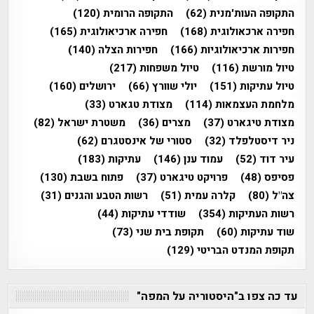
התקופה העות'מנית
(62)
התקופה הרומית
(120)
חפירה ארכאולוגית
(168)
חפירה ארכיאולוגית
(165)
חפירות ארכיאולוגיות
(166)
חפירות הצלה
(140)
טיול מורשת
(116)
טיול משפחות
(217)
טיול עתיקות
(151)
יולי שוורץ
(66)
ירושלים
(160)
מלחמת העצמאות
(114)
מצודת טגארט
(33)
מצודת טיגארט
(37)
מצרים
(36)
משטרת ישראל
(82)
ניר דיסטלפלד
(32)
סטורי של אינסטגרם
(62)
עיר דוד
(52)
עמוד ענן
(146)
עתיקות
(183)
פסיפס
(48)
פרויקט טיגארט
(37)
פתוח בשבת
(130)
צה"ל
(80)
קלרה עמית
(51)
רשות הטבע והגנים
(31)
רשות העתיקות
(354)
שודדי עתיקות
(44)
שוד עתיקות
(60)
תקופת בית שני
(73)
תקופת המנדט הבריטי
(129)
עד כה צפו ב"היסטוריה על המפה"