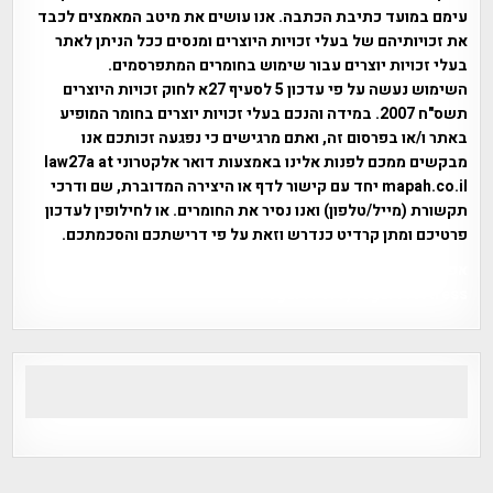
עימם במועד כתיבת הכתבה. אנו עושים את מיטב המאמצים לכבד
את זכויותיהם של בעלי זכויות היוצרים ומנסים ככל הניתן לאתר
בעלי זכויות יוצרים עבור שימוש בחומרים המתפרסמים.
השימוש נעשה על פי עדכון 5 לסעיף 27א לחוק זכויות היוצרים
תשס"ח 2007. במידה והנכם בעלי זכויות יוצרים בחומר המופיע
באתר ו/או בפרסום זה, ואתם מרגישים כי נפגעה זכותכם אנו
מבקשים ממכם לפנות אלינו באמצעות דואר אלקטרוני law27a at
mapah.co.il יחד עם קישור לדף או היצירה המדוברת, שם ודרכי
תקשורת (מייל/טלפון) ואנו נסיר את החומרים. או לחילופין לעדכון
פרטיכם ומתן קרדיט כנדרש וזאת על פי דרישתכם והסכמתכם.
אפי אליאן , היסטוריה על המפה , פרוייקט טיגארט , Efi Elian ,
Tegart Fort , tegart fortress