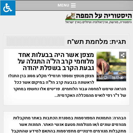
Ski
MENU
t
conten
תגית:
מלחמת תש"ח
מצפן אשר היה בבעלות אחד
מלוחמי קרב הל"ה התגלה על
גבעת הקרב בשפלת יהודה
מצפן מנופץ ומספר תרמילי מקלע מסוג ברן התגלו
50
1977
לראשונה בגבעת קרב הל"ה במיקום אשר ככל
הנראה שימש למחסה עבור הלוחמים. פריטים אלו נחשפו במחקר
של ד"ר רפי לואיס מהמכללה האקדמית…
הבהרה:
התמונות המפורסמות במסגרת הכתבות באתר מתקבלות
מגורמים שונים ו/או מצולמות מטעם אנשי האתר. תמונות אשר
מתקבלות מגורמים חיצוניים מתפרסמות בהתאם למידע שהתקבל