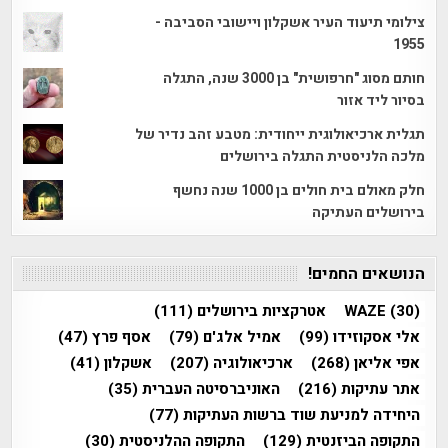
צילומי תיעוד העיר אשקלון ויישובי הסביבה -
1955
חותם מסוג "חרפושית" בן 3000 שנה, התגלה
בסיור ליד אזור
תגלית ארכיאולוגית ייחודית: מטבע זהב נדיר של
מלכה הלניסטית התגלה בירושלים
חלק מאולם בית חולים בן 1000 שנה נחשף
בירושלים העתיקה
הנושאים החמים!
(30)
WAZE
אטרקציות בירושלים
(111)
אלי אסקוזידו
(99)
אמיל אלג'ם
(79)
אסף פרץ
(47)
אפי אליאן
(268)
ארכיאולוגיה
(207)
אשקלון
(41)
אתר עתיקות
(216)
האוניברסיטה העברית
(35)
היחידה למניעת שוד ברשות העתיקות
(77)
התקופה הביזנטית
(129)
התקופה ההלניסטית
(30)