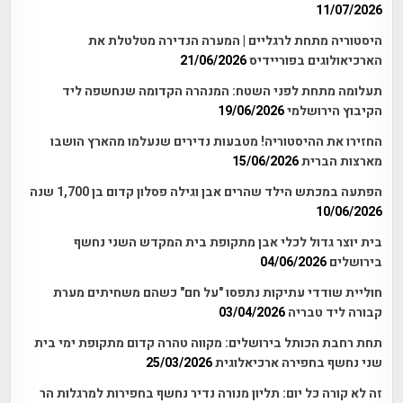
11/07/2026
היסטוריה מתחת לרגליים | המערה הנדירה מטלטלת את
הארכיאולוגים בפוריידיס
21/06/2026
תעלומה מתחת לפני השטח: המנהרה הקדומה שנחשפה ליד
הקיבוץ הירושלמי
19/06/2026
החזירו את ההיסטוריה! מטבעות נדירים שנעלמו מהארץ הושבו
מארצות הברית
15/06/2026
הפתעה במכתש הילד שהרים אבן וגילה פסלון קדום בן 1,700 שנה
10/06/2026
בית יוצר גדול לכלי אבן מתקופת בית המקדש השני נחשף
בירושלים
04/06/2026
חוליית שודדי עתיקות נתפסו "על חם" כשהם משחיתים מערת
קבורה ליד טבריה
03/04/2026
תחת רחבת הכותל בירושלים: מקווה טהרה קדום מתקופת ימי בית
שני נחשף בחפירה ארכיאלוגית
25/03/2026
זה לא קורה כל יום: תליון מנורה נדיר נחשף בחפירות למרגלות הר