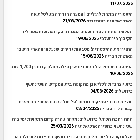
11/07/2026
היסטוריה מתחת לרגליים | המערה הנדירה מטלטלת את
הארכיאולוגים בפוריידיס
21/06/2026
תעלומה מתחת לפני השטח: המנהרה הקדומה שנחשפה ליד
הקיבוץ הירושלמי
19/06/2026
החזירו את ההיסטוריה! מטבעות נדירים שנעלמו מהארץ הושבו
מארצות הברית
15/06/2026
הפתעה במכתש הילד שהרים אבן וגילה פסלון קדום בן 1,700 שנה
10/06/2026
בית יוצר גדול לכלי אבן מתקופת בית המקדש השני נחשף
בירושלים
04/06/2026
חוליית שודדי עתיקות נתפסו "על חם" כשהם משחיתים מערת
קבורה ליד טבריה
03/04/2026
תחת רחבת הכותל בירושלים: מקווה טהרה קדום מתקופת ימי בית
שני נחשף בחפירה ארכיאלוגית
25/03/2026
זה לא קורה כל יום: תליון מנורה נדיר נחשף בחפירות למרגלות הר