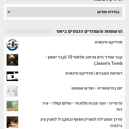
ארכיון
הכתבות
הרשומות והעמודים הנצפים ביותר
פרוייקט טיגארט
קבר שודד הים מרחוב אלפסי 10 (קבר יאסון -
Jason’s Tomb)
רשימת המבנים | פרוייקט טיגארט
יום בהיסטוריה - חודש אוגוסט
הדמייה - חצר מבנה מלוכתי - שלום קוולר - עיר
דוד
הדרך המובילה למעיין הסטף ובמקביל למעין עין
ביכורה