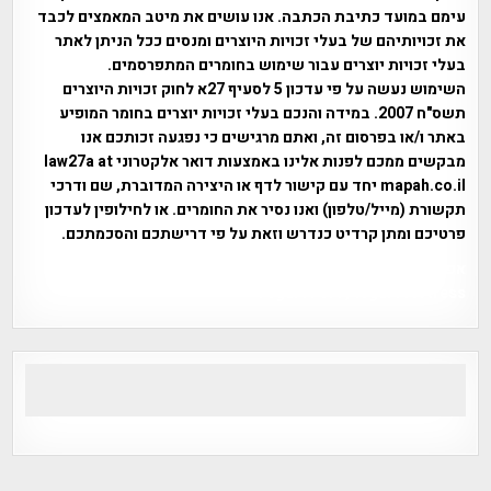
עימם במועד כתיבת הכתבה. אנו עושים את מיטב המאמצים לכבד
את זכויותיהם של בעלי זכויות היוצרים ומנסים ככל הניתן לאתר
בעלי זכויות יוצרים עבור שימוש בחומרים המתפרסמים.
השימוש נעשה על פי עדכון 5 לסעיף 27א לחוק זכויות היוצרים
תשס"ח 2007. במידה והנכם בעלי זכויות יוצרים בחומר המופיע
באתר ו/או בפרסום זה, ואתם מרגישים כי נפגעה זכותכם אנו
מבקשים ממכם לפנות אלינו באמצעות דואר אלקטרוני law27a at
mapah.co.il יחד עם קישור לדף או היצירה המדוברת, שם ודרכי
תקשורת (מייל/טלפון) ואנו נסיר את החומרים. או לחילופין לעדכון
פרטיכם ומתן קרדיט כנדרש וזאת על פי דרישתכם והסכמתכם.
אפי אליאן , היסטוריה על המפה , פרוייקט טיגארט , Efi Elian ,
Tegart Fort , tegart fortress