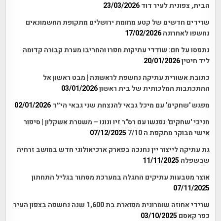
הבית, צפונית לעיר דוד
23/03/2026
שרידים חדשים של קטע מחומת ירושלים מתקופת החשמונאים
נחשפו לאחרונה
17/02/2026
נתפסו על חם: שודדי עתיקות חפרו והחריבו מערת קבורה קדומה
ליד חיטין
20/01/2026
כתובת אשורית עתיקה נחשפת לראשונה | מבט ראשון אל
ההתכתבות המלכותית של בית ראשון
03/01/2026
מפגש 'שחקים' עם מיכל גבאי להנצחת שני גבאי הי״ד
02/01/2026
חניכי 'שחקים' נפגשו עם רס"ר זיו ונונו – משטרת אשקלון | סיפור
אישי מבוקר מתקפת ה 7/10
07/12/2025
גת עתיקה לייצור יין נחנכה בפארק ארכיאולוגי חדש במושב זרחיה
שבשפלה
11/11/2025
אוצר מטבעות עתיקים התגלה במערכת מסתור בגליל התחתון
07/11/2025
שרידי אחוזה שומרונית מפוארת בת 1,600 שנה נחשפה בצפון העיר
כפר קאסם
03/10/2025