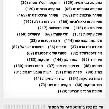
התקופה הביזנטית
(129)
התקופה ההלניסטית
(30)
התקופה העות'מנית
(62)
התקופה הרומית
(120)
חפירה ארכאולוגית
(168)
חפירה ארכיאולוגית
(165)
חפירות ארכיאולוגיות
(166)
חפירות הצלה
(140)
טיול מורשת
(116)
טיול משפחות
(217)
טיול עתיקות
(151)
יולי שוורץ
(66)
ירושלים
(160)
מלחמת העצמאות
(114)
מצודת טגארט
(33)
מצודת טיגארט
(37)
מצרים
(36)
משטרת ישראל
(82)
ניר דיסטלפלד
(32)
סטורי של אינסטגרם
(62)
עיר דוד
(52)
עמוד ענן
(146)
עתיקות
(183)
פסיפס
(48)
פרויקט טיגארט
(37)
פתוח בשבת
(130)
צה"ל
(80)
קלרה עמית
(51)
רשות הטבע והגנים
(31)
רשות העתיקות
(354)
שודדי עתיקות
(44)
שוד עתיקות
(60)
תקופת בית שני
(73)
תקופת המנדט הבריטי
(129)
עד כה צפו ב"היסטוריה על המפה"