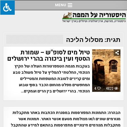
Ski
MENU
t
conten
תגית:
מסלול הליכה
טיול מים לסופ"ש – שמורת
הסטף ועין ביכורה בהרי ירושלים
בעקבות מגמת הטמפרטורות העולה של הקיץ
הנוכחי, החלטתי להמליץ על טיול משולב טבע
ומים קרירים לטובת המשפחות והמטיילים
המחפשים מפלט מהחום הכבד בסוף שבוע
4
4823
הנוכחי. בהרי ירושלים בין הרים ועמקים…
הבהרה:
התמונות המפורסמות במסגרת הכתבות באתר מתקבלות
מגורמים שונים ו/או מצולמות מטעם אנשי האתר. תמונות אשר
מתקבלות מגורמים חיצוניים מתפרסמות בהתאם למידע שהתקבל