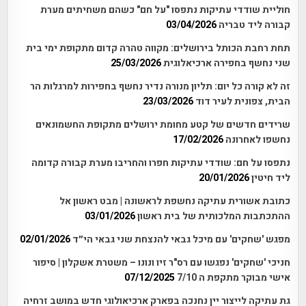
חוליית שודדי עתיקות נתפסו "על חם" כשהם משחיתים מערת
קבורה ליד טבריה
03/04/2026
תחת רחבת הכותל בירושלים: מקווה טהרה קדום מתקופת ימי בית
שני נחשף בחפירה ארכיאלוגית
25/03/2026
זה לא קורה כל יום: תליון מנורה נדיר נחשף בחפירות למרגלות הר
הבית, צפונית לעיר דוד
23/03/2026
שרידים חדשים של קטע מחומת ירושלים מתקופת החשמונאים
נחשפו לאחרונה
17/02/2026
נתפסו על חם: שודדי עתיקות חפרו והחריבו מערת קבורה קדומה
ליד חיטין
20/01/2026
כתובת אשורית עתיקה נחשפת לראשונה | מבט ראשון אל
ההתכתבות המלכותית של בית ראשון
03/01/2026
מפגש 'שחקים' עם מיכל גבאי להנצחת שני גבאי הי״ד
02/01/2026
חניכי 'שחקים' נפגשו עם רס"ר זיו ונונו – משטרת אשקלון | סיפור
אישי מבוקר מתקפת ה 7/10
07/12/2025
גת עתיקה לייצור יין נחנכה בפארק ארכיאולוגי חדש במושב זרחיה