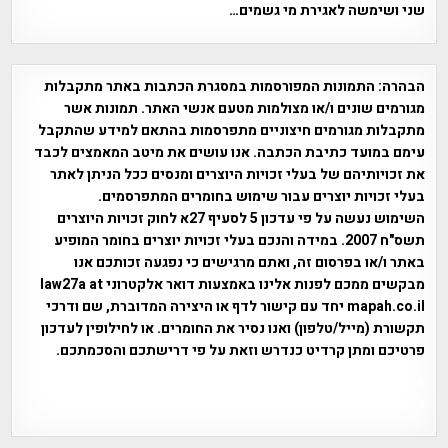
שני ושימשה לאגירת מי גשמים…
הבהרה:
התמונות המפורסמות במסגרת הכתבות באתר מתקבלות
מגורמים שונים ו/או מצולמות מטעם אנשי האתר. תמונות אשר
מתקבלות מגורמים חיצוניים מתפרסמות בהתאם למידע שהתקבל
עימם במועד כתיבת הכתבה. אנו עושים את מיטב המאמצים לכבד
את זכויותיהם של בעלי זכויות היוצרים ומנסים ככל הניתן לאתר
בעלי זכויות יוצרים עבור שימוש בחומרים המתפרסמים.
השימוש נעשה על פי עדכון 5 לסעיף 27א לחוק זכויות היוצרים
תשס"ח 2007. במידה והנכם בעלי זכויות יוצרים בחומר המופיע
באתר ו/או בפרסום זה, ואתם מרגישים כי נפגעה זכותכם אנו
מבקשים ממכם לפנות אלינו באמצעות דואר אלקטרוני law27a at
mapah.co.il יחד עם קישור לדף או היצירה המדוברת, שם ודרכי
תקשורת (מייל/טלפון) ואנו נסיר את החומרים. או לחילופין לעדכון
פרטיכם ומתן קרדיט כנדרש וזאת על פי דרישתכם והסכמתכם.
אפי אליאן , היסטוריה על המפה , פרוייקט טיגארט , Efi Elian ,
Tegart Fort , tegart fortress