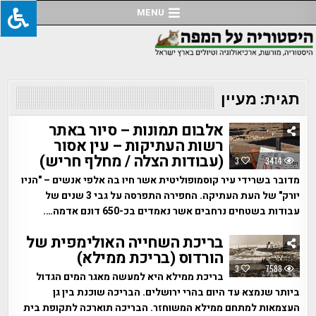
Ski
MENU
t
conten
תגית:
מעיין
אלבום תמונות – סיור באתר
רשות העתיקות – עין אסור
(עבודות הצלה / מחלף חריש)
3
3414
מדובר בשרידי עיר קוסמופוליטית אשר חיו בה אלפי אנשים – "הניו
יורק" של העת העתיקה. החפירה התפרסה על גבי 3 שנים של
עבודות בשטחים נרחבים אשר נאמדים בכ-650 דונם אדמה….
בריכת השחייה האולימפית של
הורדוס (בריכת ממילא)
3
7588
בריכת ממילא היא למעשה מאגר המים הגדול
ביותר שנמצא עד היום בהרי ירושלים. הבריכה שוכנת בין גן
העצמאות למתחם ממילא המשוחזר. הבריכה תוארכה לתקופת בית