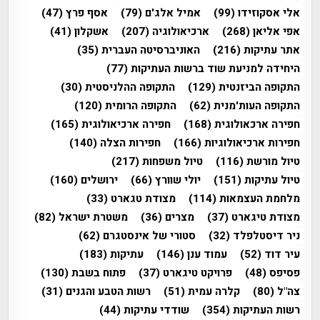
אלי אסקוזידו
(99)
אמיל אלג'ם
(79)
אסף פרץ
(47)
אפי אליאן
(268)
ארכיאולוגיה
(207)
אשקלון
(41)
אתר עתיקות
(216)
האוניברסיטה העברית
(35)
היחידה למניעת שוד ברשות העתיקות
(77)
התקופה הביזנטית
(129)
התקופה ההלניסטית
(30)
התקופה העות'מנית
(62)
התקופה הרומית
(120)
חפירה ארכאולוגית
(168)
חפירה ארכיאולוגית
(165)
חפירות ארכיאולוגיות
(166)
חפירות הצלה
(140)
טיול מורשת
(116)
טיול משפחות
(217)
טיול עתיקות
(151)
יולי שוורץ
(66)
ירושלים
(160)
מלחמת העצמאות
(114)
מצודת טגארט
(33)
מצודת טיגארט
(37)
מצרים
(36)
משטרת ישראל
(82)
ניר דיסטלפלד
(32)
סטורי של אינסטגרם
(62)
עיר דוד
(52)
עמוד ענן
(146)
עתיקות
(183)
פסיפס
(48)
פרויקט טיגארט
(37)
פתוח בשבת
(130)
צה"ל
(80)
קלרה עמית
(51)
רשות הטבע והגנים
(31)
רשות העתיקות
(354)
שודדי עתיקות
(44)