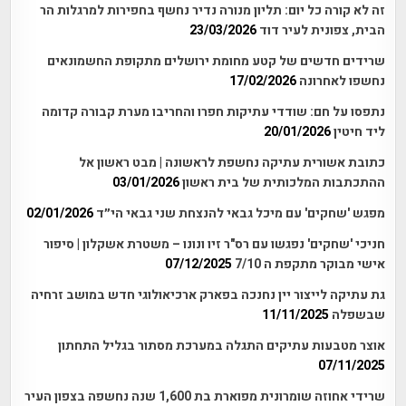
זה לא קורה כל יום: תליון מנורה נדיר נחשף בחפירות למרגלות הר
הבית, צפונית לעיר דוד
23/03/2026
שרידים חדשים של קטע מחומת ירושלים מתקופת החשמונאים
נחשפו לאחרונה
17/02/2026
נתפסו על חם: שודדי עתיקות חפרו והחריבו מערת קבורה קדומה
ליד חיטין
20/01/2026
כתובת אשורית עתיקה נחשפת לראשונה | מבט ראשון אל
ההתכתבות המלכותית של בית ראשון
03/01/2026
מפגש 'שחקים' עם מיכל גבאי להנצחת שני גבאי הי״ד
02/01/2026
חניכי 'שחקים' נפגשו עם רס"ר זיו ונונו – משטרת אשקלון | סיפור
אישי מבוקר מתקפת ה 7/10
07/12/2025
גת עתיקה לייצור יין נחנכה בפארק ארכיאולוגי חדש במושב זרחיה
שבשפלה
11/11/2025
אוצר מטבעות עתיקים התגלה במערכת מסתור בגליל התחתון
07/11/2025
שרידי אחוזה שומרונית מפוארת בת 1,600 שנה נחשפה בצפון העיר