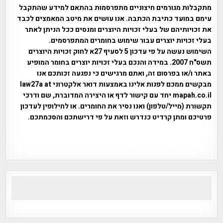
מתקבלות מגורמים חיצוניים מתפרסמות בהתאם למידע שהתקבל
עימם במועד כתיבת הכתבה. אנו עושים את מיטב המאמצים לכבד
את זכויותיהם של בעלי זכויות היוצרים ומנסים ככל הניתן לאתר
בעלי זכויות יוצרים עבור שימוש בחומרים המתפרסמים.
השימוש נעשה על פי עדכון 5 לסעיף 27א לחוק זכויות היוצרים
תשס"ח 2007. במידה והנכם בעלי זכויות יוצרים בחומר המופיע
באתר ו/או בפרסום זה, ואתם מרגישים כי נפגעה זכותכם אנו
מבקשים ממכם לפנות אלינו באמצעות דואר אלקטרוני law27a at
mapah.co.il יחד עם קישור לדף או היצירה המדוברת, שם ודרכי
תקשורת (מייל/טלפון) ואנו נסיר את החומרים. או לחילופין לעדכון
פרטיכם ומתן קרדיט כנדרש וזאת על פי דרישתכם והסכמתכם.
אפי אליאן , היסטוריה על המפה , פרוייקט טיגארט , Efi Elian ,
Tegart Fort , tegart fortress