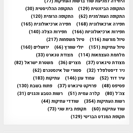
היחידה למניעת שוד ברשות העתיקות
(77)
התקופה הביזנטית
(129)
התקופה ההלניסטית
(30)
התקופה העות'מנית
(62)
התקופה הרומית
(120)
חפירה ארכאולוגית
(168)
חפירה ארכיאולוגית
(165)
חפירות ארכיאולוגיות
(166)
חפירות הצלה
(140)
טיול מורשת
(116)
טיול משפחות
(217)
טיול עתיקות
(151)
יולי שוורץ
(66)
ירושלים
(160)
מלחמת העצמאות
(114)
מצודת טגארט
(33)
מצודת טיגארט
(37)
מצרים
(36)
משטרת ישראל
(82)
ניר דיסטלפלד
(32)
סטורי של אינסטגרם
(62)
עיר דוד
(52)
עמוד ענן
(146)
עתיקות
(183)
פסיפס
(48)
פרויקט טיגארט
(37)
פתוח בשבת
(130)
צה"ל
(80)
קלרה עמית
(51)
רשות הטבע והגנים
(31)
רשות העתיקות
(354)
שודדי עתיקות
(44)
שוד עתיקות
(60)
תקופת בית שני
(73)
תקופת המנדט הבריטי
(129)