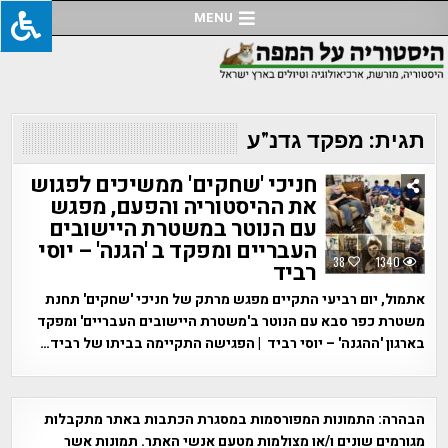
Ski
MENU
t
conten
תגית:
מפקד גדנ"ע
חניכי 'שחקים' ממשיכים לפגוש
את ההיסטוריה והפעם, מפגש
עם הנוטר במשטרת היישובים
העבריים ומפקד ב 'הגנה' – יוסי
38
1340
רביד
אתמול, יום רביעי התקיים מפגש מרתק של חניכי 'שחקים' תחנת
משטרת כפר סבא עם הנוטר ב'משטרת היישובים העבריים' ומפקד
בארגון 'ההגנה' – יוסי רביד | הפגישה התקיימה בביתו של רביד…
הבהרה:
התמונות המפורסמות במסגרת הכתבות באתר מתקבלות
מגורמים שונים ו/או מצולמות מטעם אנשי האתר. תמונות אשר