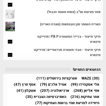
אתר מורשת מג"ב (צומת משמר הגבול)
האריה השומר מגן העצמאות (מערת האריה)
תיקי תיעוד - בנייני המשטרה P.B.P | פרוייקט
טיגארט
תיקי תיעוד - מבני משטרה מנדטוריים | פרוייקט
טיגארט
הנושאים החמים!
(30)
WAZE
אטרקציות בירושלים
(111)
אלי אסקוזידו
(99)
אמיל אלג'ם
(79)
אסף פרץ
(47)
אפי אליאן
(268)
ארכיאולוגיה
(207)
אשקלון
(41)
אתר עתיקות
(216)
האוניברסיטה העברית
(35)
היחידה למניעת שוד ברשות העתיקות
(77)