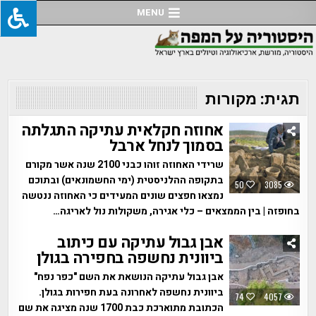
Ski
MENU
t
conten
תגית:
מקורות
אחוזה חקלאית עתיקה התגלתה
בסמוך לנחל ארבל
שרידי האחוזה זוהו כבני 2100 שנה אשר מקורם
בתקופה ההלניסטית (ימי החשמונאים) ובתוכם
50
3085
נמצאו חפצים שונים המעידים כי האחוזה ננטשה
בחופזה | בין הממצאים – כלי אגירה, משקולות נול לאריגה…
אבן גבול עתיקה עם כיתוב
ביוונית נחשפה בחפירה בגולן
אבן גבול עתיקה הנושאת את השם "כפר נפח"
ביוונית נחשפה לאחרונה בעת חפירות בגולן.
74
4057
הכתובת מתוארכת כבת 1700 שנה מציגה את שם