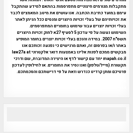
מתקבלות מגורמים חיצוניים מתפרסמות בהתאם למידע שהתקבל
עימם במועד כתיבת הכתבה. אנו עושים את מיטב המאמצים לכבד
את זכויותיהם של בעלי זכויות היוצרים ומנסים ככל הניתן לאתר
בעלי זכויות יוצרים עבור שימוש בחומרים המתפרסמים.
השימוש נעשה על פי עדכון 5 לסעיף 27א לחוק זכויות היוצרים
תשס"ח 2007. במידה והנכם בעלי זכויות יוצרים בחומר המופיע
באתר ו/או בפרסום זה, ואתם מרגישים כי נפגעה זכותכם אנו
מבקשים ממכם לפנות אלינו באמצעות דואר אלקטרוני law27a at
mapah.co.il יחד עם קישור לדף או היצירה המדוברת, שם ודרכי
תקשורת (מייל/טלפון) ואנו נסיר את החומרים. או לחילופין לעדכון
פרטיכם ומתן קרדיט כנדרש וזאת על פי דרישתכם והסכמתכם.
אפי אליאן , היסטוריה על המפה , פרוייקט טיגארט , Efi Elian ,
Tegart Fort , tegart fortress