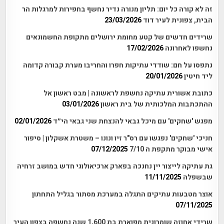
זה לא קורה כל יום: תליון מנורה נדיר נחשף בחפירות למרגלות הר
הבית, צפונית לעיר דוד
23/03/2026
שרידים חדשים של קטע מחומת ירושלים מתקופת החשמונאים
נחשפו לאחרונה
17/02/2026
נתפסו על חם: שודדי עתיקות חפרו והחריבו מערת קבורה קדומה
ליד חיטין
20/01/2026
כתובת אשורית עתיקה נחשפת לראשונה | מבט ראשון אל
ההתכתבות המלכותית של בית ראשון
03/01/2026
מפגש 'שחקים' עם מיכל גבאי להנצחת שני גבאי הי״ד
02/01/2026
חניכי 'שחקים' נפגשו עם רס"ר זיו ונונו – משטרת אשקלון | סיפור
אישי מבוקר מתקפת ה 7/10
07/12/2025
גת עתיקה לייצור יין נחנכה בפארק ארכיאולוגי חדש במושב זרחיה
שבשפלה
11/11/2025
אוצר מטבעות עתיקים התגלה במערכת מסתור בגליל התחתון
07/11/2025
שרידי אחוזה שומרונית מפוארת בת 1,600 שנה נחשפה בצפון העיר