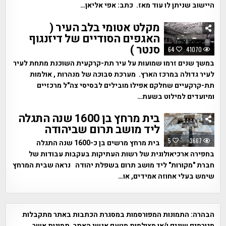
היישוב שניתן לו עוד מאז. כתב: אפי אליאן…
מקלט אטומי בלב העיר (
האגפים הסודיים של דיזנגוף
סנטר )
64
41070
במשך שנים זרמו שמועות על עיר תת-קרקעית השוכנת מתחת לעיר
לעיר גדולה במרכז הארץ. מערכת סבוכה של מנהרות , אולמות
תת-קרקעיים שחלקם אפילו מובילים לבסיסי צה"ל מרכזיים
ומיועדים למילוט בשעת…
בית מרחץ בן 1600 שנה התגלה
ליד מושב תרום שביהודה
5
3667
בית מרחץ מרשים בן כ-1600 שנה התגלה
בחפירה ארכיאולוגית של רשות העתיקות בעקבות עבודות של
חברת "מקורות" ליד מושב תרום בשפלת יהודה נראה שבית המרחץ
שימש בעלי אחוזה אמידים, או…
הבהרה:
התמונות המפורסמות במסגרת הכתבות באתר מתקבלות
מגורמים שונים ו/או מצולמות מטעם אנשי האתר. תמונות אשר