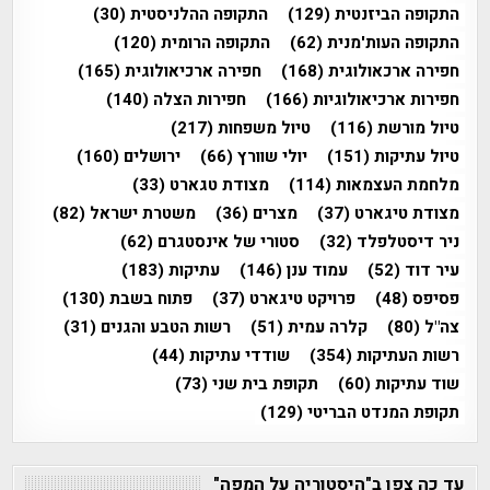
התקופה הביזנטית
(129)
התקופה ההלניסטית
(30)
התקופה העות'מנית
(62)
התקופה הרומית
(120)
חפירה ארכאולוגית
(168)
חפירה ארכיאולוגית
(165)
חפירות ארכיאולוגיות
(166)
חפירות הצלה
(140)
טיול מורשת
(116)
טיול משפחות
(217)
טיול עתיקות
(151)
יולי שוורץ
(66)
ירושלים
(160)
מלחמת העצמאות
(114)
מצודת טגארט
(33)
מצודת טיגארט
(37)
מצרים
(36)
משטרת ישראל
(82)
ניר דיסטלפלד
(32)
סטורי של אינסטגרם
(62)
עיר דוד
(52)
עמוד ענן
(146)
עתיקות
(183)
פסיפס
(48)
פרויקט טיגארט
(37)
פתוח בשבת
(130)
צה"ל
(80)
קלרה עמית
(51)
רשות הטבע והגנים
(31)
רשות העתיקות
(354)
שודדי עתיקות
(44)
שוד עתיקות
(60)
תקופת בית שני
(73)
תקופת המנדט הבריטי
(129)
עד כה צפו ב"היסטוריה על המפה"