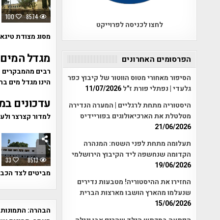
100
8574
לחצו לכניסה לפרוייקט
מסוג מצודת טיגא
מגדל המים 
הפרסומים האחרונים
רבים מהמבקרים במ
הסיפור מאחורי מטוס הווטור של קיבוץ כפר
הינו מגדל מים בר
גלעדי | נפתלי פורת ז"ל
11/07/2026
עדכונים במדור 
היסטוריה מתחת לרגליים | המערה הנדירה
מטלטלת את הארכיאולוגים בפוריידיס
למדור קצרצר ולעניין הוכנסו 10 אתרים מו
21/06/2026
תעלומה מתחת לפני השטח: המנהרה
הקדומה שנחשפה ליד הקיבוץ הירושלמי
33
8513
19/06/2026
מביטים לצד הכבי
החזירו את ההיסטוריה! מטבעות נדירים
שנעלמו מהארץ הושבו מארצות הברית
15/06/2026
הבהרה:
התמונות 