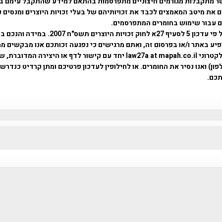
ר מתקבלות מגורמים חיצוניים מתפרסמות בהתאם למידע שהתקבל עימם ב
 את מיטב המאמצים לכבד את זכויותיהם של בעלי זכויות היוצרים ומנסים 
ים עבור שימוש בחומרים המתפרסמים.
השימוש נעשה על פי עדכון 5 לסעיף 27א לחוק זכויות היוצרים ת
פיע באתר ו/או בפרסום זה, ואתם מרגישים כי נפגעה זכותכם אנו מבקשים ממ
באמצעות דואר אלקטרוני law27a at mapah.co.il יחד עם קישור לדף או היצירה המדו
ון) ואנו נסיר את החומרים. או לחילופין לעדכון פרטיכם ומתן קרדיט כנדרש 
כם.
פרוייקט טיגארט , Efi Elian , Tegart Fort , tegart fortress