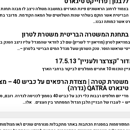
ללבנון | פרוייקט טיגארט
בצמוד לרחוב הראשונים פינת הארזים במושבה מטולה ניצב לו מבנה תחנת
הבריטית אשר הוקם בשלהי שנות השלושים של המאה הקודמת. מדובר ב
רט אשר כמותה נבנו…
בתחנת המשטרה הבריטית משטרת לטרון
וזיאון לטרון (מוזיאון יד לשריון) שם לב לוודאי שהמגדל עליו ניצב הטנק 
יטי שראשו הוסר. טנק השרמן שעל מגדל המים הבריטי בלטרון –…
"קצרצר ולעניין" 17.5.13
מלצים לביקור ברחבי הארץ
משטרת קטרה | מצודת הרפאים
טיגארט QATRA (גדרה)
מדי יום חולפים רבבות כלי רכב על כביש 40 בסמוך לכניסה לג
ש – לעברו של הבניין הלבן הגדול המסתתר בין העצים. אלו…
המפורסמות במסגרת הכתבות באתר מתקבלות מגורמים שונים ו/או מצולמות