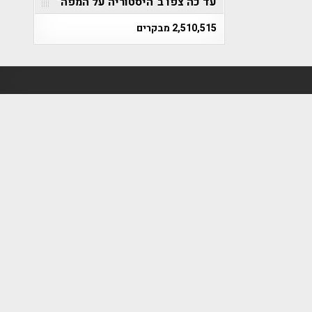
עד כה צפו ב"היסטוריה על המפה"
2,510,515 מבקרים