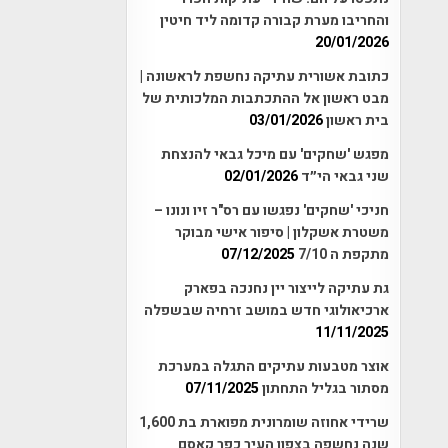
והחריבו מערת קבורה קדומה ליד חיטין
20/01/2026
כתובת אשורית עתיקה נחשפת לראשונה |
מבט ראשון אל ההתכתבות המלכותית של
בית ראשון
03/01/2026
מפגש 'שחקים' עם מיכל גבאי להנצחת
שני גבאי הי״ד
02/01/2026
חניכי 'שחקים' נפגשו עם רס"ר זיו ונונו –
משטרת אשקלון | סיפור אישי מבוקר
מתקפת ה 7/10
07/12/2025
גת עתיקה לייצור יין נחנכה בפארק
ארכיאולוגי חדש במושב זרחיה שבשפלה
11/11/2025
אוצר מטבעות עתיקים התגלה במערכת
מסתור בגליל התחתון
07/11/2025
שרידי אחוזה שומרונית מפוארת בת 1,600
שנה נחשפה בצפון העיר כפר קאסם