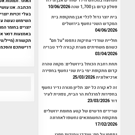
הפתעה במכתש הילד שהרים אבן וגילה
האתר. תמונות אש
פסלון קדום בן 1,700 שנה
10/06/2026
הכתבה. אנו עושים
בעלי זכויות יוצר
בית יוצר גדול לכלי אבן מתקופת בית
המקדש השני נחשף בירושלים
יוצרים בחומר המו
04/06/2026
תקשורת (מייל/טלפ
חוליית שודדי עתיקות נתפסו "על חם"
דרישתכם והסכמת
כשהם משחיתים מערת קבורה ליד טבריה
03/04/2026
אפי אליאן , היסטוריה על המפה , 
תחת רחבת הכותל בירושלים: מקווה טהרה
קדום מתקופת ימי בית שני נחשף בחפירה
ארכיאלוגית
25/03/2026
זה לא קורה כל יום: תליון מנורה נדיר נחשף
בחפירות למרגלות הר הבית, צפונית לעיר
דוד
23/03/2026
שרידים חדשים של קטע מחומת ירושלים
מתקופת החשמונאים נחשפו לאחרונה
17/02/2026
נתפסו על חם: שודדי עתיקות חפרו