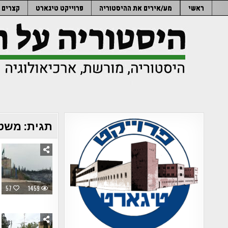
Ski
ראשי
מע/אירים את ההיסטוריה
פרוייקט טיגארט
קצרים
t
conten
תגית:
משטר
57
1459