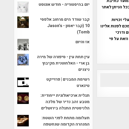
מועד כתיבת
יום בהיסטוריה - חודש אוגוסט
ככל הניתן לאתר
קבר שודד הים מרחוב אלפסי
שס"ח 2007. במידה והנכם בעלי זכויות
10 (קבר יאסון - Jason’s
כם לפנות אלינו
Tomb)
ברת, שם ודרכי
וזאת על פי
אז והיום
עין תחת עין - סיפורה של מירה
בן ארי - האלחוטנית מקיבוץ
ניצנים
רשימת המבנים | פרוייקט
טיגארט
תגלית ארכיאולוגית ייחודית:
מטבע זהב נדיר של מלכה
הלניסטית התגלה בירושלים
תעלומה מתחת לפני השטח:
המנהרה הקדומה שנחשפה