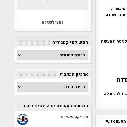
 המשטרה
תחנת משטרה
לחצו לכניסה
בכניסה, למעשה
חפש לפי קטגוריה
חפש
לפי
קטגוריה
ארכיון הכתבות
 על כביש 40 – מצודת
ארכיון
הכתבות
דרה. רובם, סביר להניח לא
הרשומות והעמודים הנצפים ביותר
פרוייקט טיגארט
 מטעם אנשי