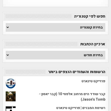
חפש לפי קטגוריה
חפש
לפי
קטגוריה
ארכיון הכתבות
ארכיון
הכתבות
הרשומות והעמודים הנצפים ביותר
פרוייקט טיגארט
קבר שודד הים מרחוב אלפסי 10 (קבר יאסון -
Jason’s Tomb)
רשימת המבנים | פרוייקט טיגארט