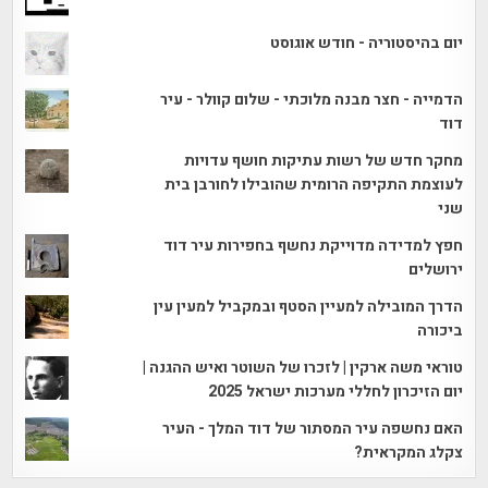
יום בהיסטוריה - חודש אוגוסט
הדמייה - חצר מבנה מלוכתי - שלום קוולר - עיר
דוד
מחקר חדש של רשות עתיקות חושף עדויות
לעוצמת התקיפה הרומית שהובילו לחורבן בית
שני
חפץ למדידה מדוייקת נחשף בחפירות עיר דוד
ירושלים
הדרך המובילה למעיין הסטף ובמקביל למעין עין
ביכורה
טוראי משה ארקין | לזכרו של השוטר ואיש ההגנה |
יום הזיכרון לחללי מערכות ישראל 2025
האם נחשפה עיר המסתור של דוד המלך - העיר
צקלג המקראית?