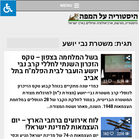
Ski
MENU
t
conten
תגית:
משטרת נבי יושע
בשל המלחמה בצפון – טקס
הזכרון השנתי לחללי קרב נבי
יושע הועבר לבית הפלמ"ח בתל
אביב
37
1534
כמדי שנה מתקיים בנוהל קבוע טקס הזיכרון
לנופלי קרב משטרת נבי-יושע (מצודת כ"ח) למרגלות מצודת
המשטרה הבריטית, בצמוד לחלקת הקבר של 28 הנופלים במלחמת
העצמאות 1948. השנה, מאחר ושטח המצודה…
לוח אירועים ברחבי הארץ – יום
העצמאות למדינת ישראל!
140
3314
יום העצמאות ה-74 של מדינת ישראל הגיע וכפי