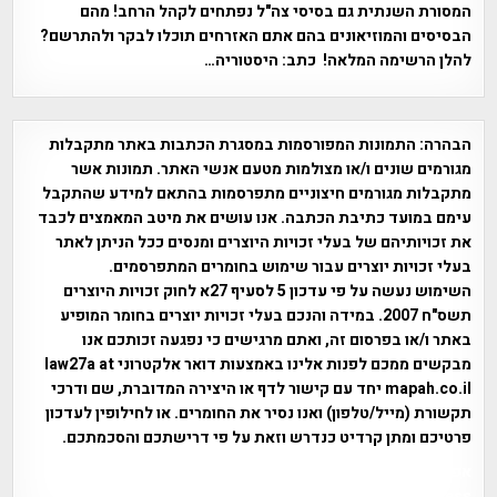
המסורת השנתית גם בסיסי צה"ל נפתחים לקהל הרחב! מהם
הבסיסים והמוזיאונים בהם אתם האזרחים תוכלו לבקר ולהתרשם?
להלן הרשימה המלאה! כתב: היסטוריה…
הבהרה:
התמונות המפורסמות במסגרת הכתבות באתר מתקבלות
מגורמים שונים ו/או מצולמות מטעם אנשי האתר. תמונות אשר
מתקבלות מגורמים חיצוניים מתפרסמות בהתאם למידע שהתקבל
עימם במועד כתיבת הכתבה. אנו עושים את מיטב המאמצים לכבד
את זכויותיהם של בעלי זכויות היוצרים ומנסים ככל הניתן לאתר
בעלי זכויות יוצרים עבור שימוש בחומרים המתפרסמים.
השימוש נעשה על פי עדכון 5 לסעיף 27א לחוק זכויות היוצרים
תשס"ח 2007. במידה והנכם בעלי זכויות יוצרים בחומר המופיע
באתר ו/או בפרסום זה, ואתם מרגישים כי נפגעה זכותכם אנו
מבקשים ממכם לפנות אלינו באמצעות דואר אלקטרוני law27a at
mapah.co.il יחד עם קישור לדף או היצירה המדוברת, שם ודרכי
תקשורת (מייל/טלפון) ואנו נסיר את החומרים. או לחילופין לעדכון
פרטיכם ומתן קרדיט כנדרש וזאת על פי דרישתכם והסכמתכם.
אפי אליאן , היסטוריה על המפה , פרוייקט טיגארט , Efi Elian ,
Tegart Fort , tegart fortress