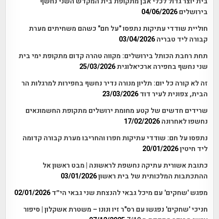
בית יוצר גדול לכלי אבן מתקופת בית המקדש השני נחשף
בירושלים
04/06/2026
חוליית שודדי עתיקות נתפסו "על חם" כשהם משחיתים מערת
קבורה ליד טבריה
03/04/2026
תחת רחבת הכותל בירושלים: מקווה טהרה קדום מתקופת ימי בית
שני נחשף בחפירה ארכיאלוגית
25/03/2026
זה לא קורה כל יום: תליון מנורה נדיר נחשף בחפירות למרגלות הר
הבית, צפונית לעיר דוד
23/03/2026
שרידים חדשים של קטע מחומת ירושלים מתקופת החשמונאים
נחשפו לאחרונה
17/02/2026
נתפסו על חם: שודדי עתיקות חפרו והחריבו מערת קבורה קדומה
ליד חיטין
20/01/2026
כתובת אשורית עתיקה נחשפת לראשונה | מבט ראשון אל
ההתכתבות המלכותית של בית ראשון
03/01/2026
מפגש 'שחקים' עם מיכל גבאי להנצחת שני גבאי הי״ד
02/01/2026
חניכי 'שחקים' נפגשו עם רס"ר זיו ונונו – משטרת אשקלון | סיפור