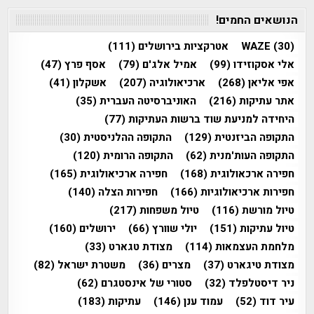
הנושאים החמים!
(30)
WAZE
אטרקציות בירושלים
(111)
אלי אסקוזידו
(99)
אמיל אלג'ם
(79)
אסף פרץ
(47)
אפי אליאן
(268)
ארכיאולוגיה
(207)
אשקלון
(41)
אתר עתיקות
(216)
האוניברסיטה העברית
(35)
היחידה למניעת שוד ברשות העתיקות
(77)
התקופה הביזנטית
(129)
התקופה ההלניסטית
(30)
התקופה העות'מנית
(62)
התקופה הרומית
(120)
חפירה ארכאולוגית
(168)
חפירה ארכיאולוגית
(165)
חפירות ארכיאולוגיות
(166)
חפירות הצלה
(140)
טיול מורשת
(116)
טיול משפחות
(217)
טיול עתיקות
(151)
יולי שוורץ
(66)
ירושלים
(160)
מלחמת העצמאות
(114)
מצודת טגארט
(33)
מצודת טיגארט
(37)
מצרים
(36)
משטרת ישראל
(82)
ניר דיסטלפלד
(32)
סטורי של אינסטגרם
(62)
עיר דוד
(52)
עמוד ענן
(146)
עתיקות
(183)