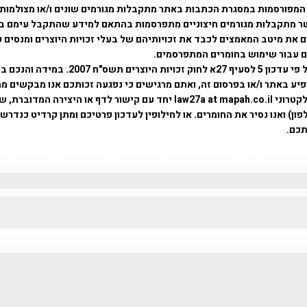
המפורסמות במסגרת הכתבות באתר מתקבלות מגורמים שונים ו/או מצולמות
ר מתקבלות מגורמים חיצוניים מתפרסמות בהתאם למידע שהתקבל עימם ב
 את מיטב המאמצים לכבד את זכויותיהם של בעלי זכויות היוצרים ומנסים 
ים עבור שימוש בחומרים המתפרסמים.
השימוש נעשה על פי עדכון 5 לסעיף 27א לחוק זכויות היוצרים ת
פיע באתר ו/או בפרסום זה, ואתם מרגישים כי נפגעה זכותכם אנו מבקשים ממ
באמצעות דואר אלקטרוני law27a at mapah.co.il יחד עם קישור לדף או היצירה המדו
ון) ואנו נסיר את החומרים. או לחילופין לעדכון פרטיכם ומתן קרדיט כנדרש 
כם.
פרוייקט טיגארט , Efi Elian , Tegart Fort , tegart fortress