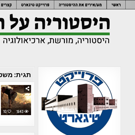
Ski
ראשי
מע/אירים את ההיסטוריה
פרוייקט טיגארט
קצרים
t
conten
תגית:
משטר
10
1643