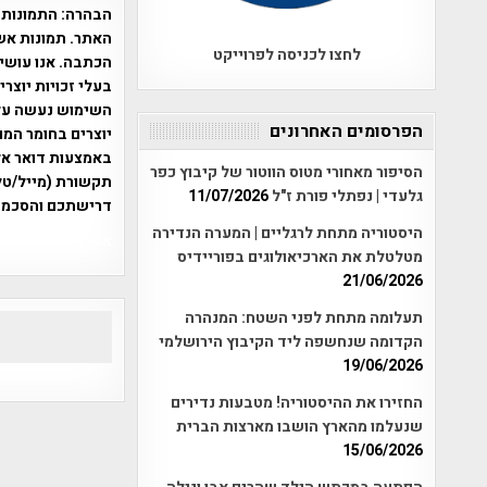
הבהרה:
התמונות 
האתר. תמונות אש
לחצו לכניסה לפרוייקט
הכתבה. אנו עושים
בעלי זכויות יוצר
הפרסומים האחרונים
יוצרים בחומר המו
הסיפור מאחורי מטוס הווטור של קיבוץ כפר
תקשורת (מייל/טלפ
גלעדי | נפתלי פורת ז"ל
11/07/2026
דרישתכם והסכמת
היסטוריה מתחת לרגליים | המערה הנדירה
אפי אליאן , היסטוריה על המפה , 
מטלטלת את הארכיאולוגים בפוריידיס
21/06/2026
תעלומה מתחת לפני השטח: המנהרה
הקדומה שנחשפה ליד הקיבוץ הירושלמי
19/06/2026
החזירו את ההיסטוריה! מטבעות נדירים
שנעלמו מהארץ הושבו מארצות הברית
15/06/2026