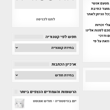
 מטעם אנשי
מועד כתיבת
ככל הניתן לאתר
לחצו לכניסה
שס"ח 2007. במידה והנכם בעלי זכויות
כם לפנות אלינו
ברת, שם ודרכי
חפש לפי קטגוריה
וזאת על פי
חפש
לפי
קטגוריה
ארכיון הכתבות
ארכיון
הכתבות
הרשומות והעמודים הנצפים ביותר
יום בהיסטוריה - חודש אוגוסט