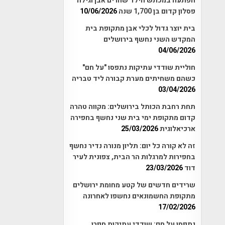
הפתעה במכתש הילד שהרים אבן וגילה
פסלון קדום בן 1,700 שנה
10/06/2026
בית יוצר גדול לכלי אבן מתקופת בית
המקדש השני נחשף בירושלים
04/06/2026
חוליית שודדי עתיקות נתפסו "על חם"
כשהם משחיתים מערת קבורה ליד טבריה
03/04/2026
תחת רחבת הכותל בירושלים: מקווה טהרה
קדום מתקופת ימי בית שני נחשף בחפירה
ארכיאלוגית
25/03/2026
זה לא קורה כל יום: תליון מנורה נדיר נחשף
בחפירות למרגלות הר הבית, צפונית לעיר
דוד
23/03/2026
שרידים חדשים של קטע מחומת ירושלים
מתקופת החשמונאים נחשפו לאחרונה
17/02/2026
נתפסו על חם: שודדי עתיקות חפרו