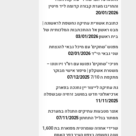
והחריבו מערת קבורה קדומה ליד חיטין
20/01/2026
כתובת אשורית עתיקה נחשפת לראשונה |
מבט ראשון אל ההתכתבות המלכותית של
בית ראשון
03/01/2026
מפגש 'שחקים' עם מיכל גבאי להנצחת
שני גבאי הי״ד
02/01/2026
חניכי 'שחקים' נפגשו עם רס"ר זיו ונונו –
משטרת אשקלון | סיפור אישי מבוקר
מתקפת ה 7/10
07/12/2025
גת עתיקה לייצור יין נחנכה בפארק
ארכיאולוגי חדש במושב זרחיה שבשפלה
11/11/2025
אוצר מטבעות עתיקים התגלה במערכת
מסתור בגליל התחתון
07/11/2025
שרידי אחוזה שומרונית מפוארת בת 1,600
שנה נחשפה בצפון העיר כפר קאסם