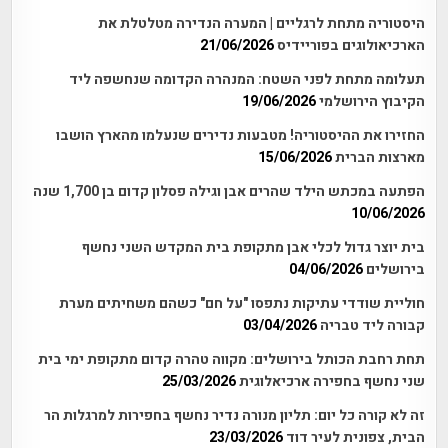
היסטוריה מתחת לרגליים | המערה הנדירה מטלטלת את
הארכיאולוגים בפוריידיס
21/06/2026
תעלומה מתחת לפני השטח: המנהרה הקדומה שנחשפה ליד
הקיבוץ הירושלמי
19/06/2026
החזירו את ההיסטוריה! מטבעות נדירים שנעלמו מהארץ הושבו
מארצות הברית
15/06/2026
הפתעה במכתש הילד שהרים אבן וגילה פסלון קדום בן 1,700 שנה
10/06/2026
בית יוצר גדול לכלי אבן מתקופת בית המקדש השני נחשף
בירושלים
04/06/2026
חוליית שודדי עתיקות נתפסו "על חם" כשהם משחיתים מערת
קבורה ליד טבריה
03/04/2026
תחת רחבת הכותל בירושלים: מקווה טהרה קדום מתקופת ימי בית
שני נחשף בחפירה ארכיאלוגית
25/03/2026
זה לא קורה כל יום: תליון מנורה נדיר נחשף בחפירות למרגלות הר
הבית, צפונית לעיר דוד
23/03/2026