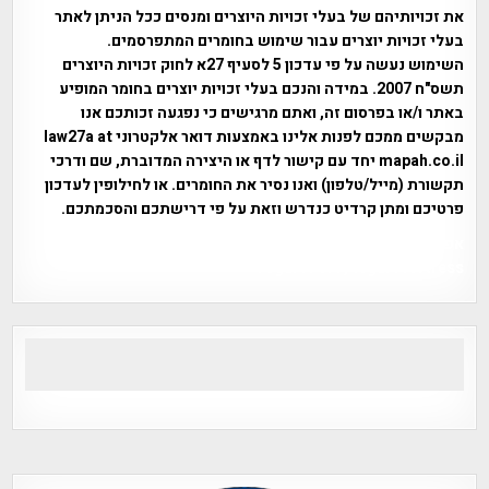
את זכויותיהם של בעלי זכויות היוצרים ומנסים ככל הניתן לאתר
בעלי זכויות יוצרים עבור שימוש בחומרים המתפרסמים.
השימוש נעשה על פי עדכון 5 לסעיף 27א לחוק זכויות היוצרים
תשס"ח 2007. במידה והנכם בעלי זכויות יוצרים בחומר המופיע
באתר ו/או בפרסום זה, ואתם מרגישים כי נפגעה זכותכם אנו
מבקשים ממכם לפנות אלינו באמצעות דואר אלקטרוני law27a at
mapah.co.il יחד עם קישור לדף או היצירה המדוברת, שם ודרכי
תקשורת (מייל/טלפון) ואנו נסיר את החומרים. או לחילופין לעדכון
פרטיכם ומתן קרדיט כנדרש וזאת על פי דרישתכם והסכמתכם.
אפי אליאן , היסטוריה על המפה , פרוייקט טיגארט , Efi Elian ,
Tegart Fort , tegart fortress