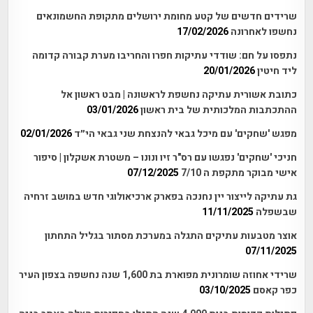
שרידים חדשים של קטע מחומת ירושלים מתקופת החשמונאים
נחשפו לאחרונה
17/02/2026
נתפסו על חם: שודדי עתיקות חפרו והחריבו מערת קבורה קדומה
ליד חיטין
20/01/2026
כתובת אשורית עתיקה נחשפת לראשונה | מבט ראשון אל
ההתכתבות המלכותית של בית ראשון
03/01/2026
מפגש 'שחקים' עם מיכל גבאי להנצחת שני גבאי הי״ד
02/01/2026
חניכי 'שחקים' נפגשו עם רס"ר זיו ונונו – משטרת אשקלון | סיפור
אישי מבוקר מתקפת ה 7/10
07/12/2025
גת עתיקה לייצור יין נחנכה בפארק ארכיאולוגי חדש במושב זרחיה
שבשפלה
11/11/2025
אוצר מטבעות עתיקים התגלה במערכת מסתור בגליל התחתון
07/11/2025
שרידי אחוזה שומרונית מפוארת בת 1,600 שנה נחשפה בצפון העיר
כפר קאסם
03/10/2025