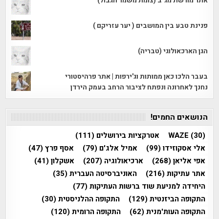
אתר מורשת מג"ב (צומת משמר הגבול)
פנינת טבע בין המושבים ( יער עזריקם )
הגן הארכאולוגי (טבריה)
בעבר הלכו כאן ממותות וג'ירפות | אתר פרהיסטורי
נחנך לאחרונה ונפתח לציבור הרחב בעמק הירדן
הנושאים החמים!
(30)
WAZE
אטרקציות בירושלים
(111)
אלי אסקוזידו
(99)
אמיל אלג'ם
(79)
אסף פרץ
(47)
אפי אליאן
(268)
ארכיאולוגיה
(207)
אשקלון
(41)
אתר עתיקות
(216)
האוניברסיטה העברית
(35)
היחידה למניעת שוד ברשות העתיקות
(77)
התקופה הביזנטית
(129)
התקופה ההלניסטית
(30)
התקופה העות'מנית
(62)
התקופה הרומית
(120)