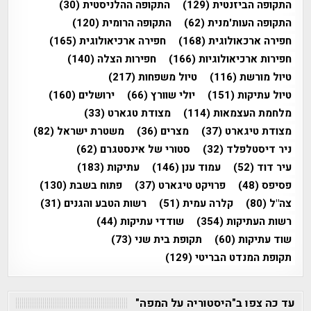
התקופה הביזנטית
(129)
התקופה ההלניסטית
(30)
התקופה העות'מנית
(62)
התקופה הרומית
(120)
חפירה ארכאולוגית
(168)
חפירה ארכיאולוגית
(165)
חפירות ארכיאולוגיות
(166)
חפירות הצלה
(140)
טיול מורשת
(116)
טיול משפחות
(217)
טיול עתיקות
(151)
יולי שוורץ
(66)
ירושלים
(160)
מלחמת העצמאות
(114)
מצודת טגארט
(33)
מצודת טיגארט
(37)
מצרים
(36)
משטרת ישראל
(82)
ניר דיסטלפלד
(32)
סטורי של אינסטגרם
(62)
עיר דוד
(52)
עמוד ענן
(146)
עתיקות
(183)
פסיפס
(48)
פרויקט טיגארט
(37)
פתוח בשבת
(130)
צה"ל
(80)
קלרה עמית
(51)
רשות הטבע והגנים
(31)
רשות העתיקות
(354)
שודדי עתיקות
(44)
שוד עתיקות
(60)
תקופת בית שני
(73)
תקופת המנדט הבריטי
(129)
עד כה צפו ב"היסטוריה על המפה"