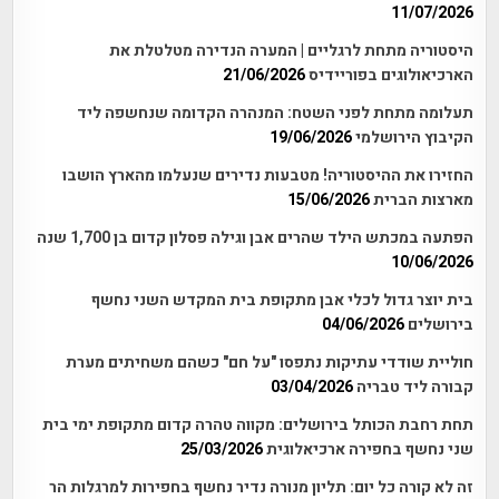
11/07/2026
היסטוריה מתחת לרגליים | המערה הנדירה מטלטלת את
הארכיאולוגים בפוריידיס
21/06/2026
תעלומה מתחת לפני השטח: המנהרה הקדומה שנחשפה ליד
הקיבוץ הירושלמי
19/06/2026
החזירו את ההיסטוריה! מטבעות נדירים שנעלמו מהארץ הושבו
מארצות הברית
15/06/2026
הפתעה במכתש הילד שהרים אבן וגילה פסלון קדום בן 1,700 שנה
10/06/2026
בית יוצר גדול לכלי אבן מתקופת בית המקדש השני נחשף
בירושלים
04/06/2026
חוליית שודדי עתיקות נתפסו "על חם" כשהם משחיתים מערת
קבורה ליד טבריה
03/04/2026
תחת רחבת הכותל בירושלים: מקווה טהרה קדום מתקופת ימי בית
שני נחשף בחפירה ארכיאלוגית
25/03/2026
זה לא קורה כל יום: תליון מנורה נדיר נחשף בחפירות למרגלות הר