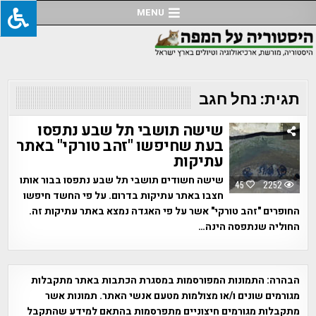
Ski
MENU
t
conten
תגית:
נחל חגב
שישה תושבי תל שבע נתפסו
בעת שחיפשו "זהב טורקי" באתר
עתיקות
שישה חשודים תושבי תל שבע נתפסו בבור אותו
45
2252
חצבו באתר עתיקות בדרום. על פי החשד חיפשו
החופרים "זהב טורקי" אשר על פי האגדה נמצא באתר עתיקות זה.
החוליה שנתפסה הינה…
הבהרה:
התמונות המפורסמות במסגרת הכתבות באתר מתקבלות
מגורמים שונים ו/או מצולמות מטעם אנשי האתר. תמונות אשר
מתקבלות מגורמים חיצוניים מתפרסמות בהתאם למידע שהתקבל