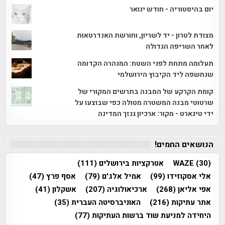
יום בהיסטוריה - חודש ינואר
מצודת לטרון - יד לשריון, וחורשת האנדרטאות
לאחר השריפה הגדולה
תעלומה מתחת לפני השטח: המנהרה הקדומה
שנחשפה ליד הקיבוץ הירושלמי
קומת הקרקע של המבנה בתרשים המקורי של
שרטוטי מבנה המשטרה מטולה כפי שבוצעו על
ידי טיגארט - מקור: ארכיון גנזך המדינה
הנושאים החמים!
(30)
WAZE
אטרקציות בירושלים
(111)
אלי אסקוזידו
(99)
אמיל אלג'ם
(79)
אסף פרץ
(47)
אפי אליאן
(268)
ארכיאולוגיה
(207)
אשקלון
(41)
אתר עתיקות
(216)
האוניברסיטה העברית
(35)
היחידה למניעת שוד ברשות העתיקות
(77)