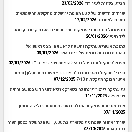
הבית, צפונית לעיר דוד
23/03/2026
שרידים חדשים של קטע מחומת ירושלים מתקופת החשמונאים
נחשפו לאחרונה
17/02/2026
נתפסו על חם: שודדי עתיקות חפרו והחריבו מערת קבורה קדומה
ליד חיטין
20/01/2026
כתובת אשורית עתיקה נחשפת לראשונה | מבט ראשון אל
ההתכתבות המלכותית של בית ראשון
03/01/2026
מפגש 'שחקים' עם מיכל גבאי להנצחת שני גבאי הי״ד
02/01/2026
חניכי 'שחקים' נפגשו עם רס"ר זיו ונונו – משטרת אשקלון | סיפור
אישי מבוקר מתקפת ה 7/10
07/12/2025
גת עתיקה לייצור יין נחנכה בפארק ארכיאולוגי חדש במושב זרחיה
שבשפלה
11/11/2025
אוצר מטבעות עתיקים התגלה במערכת מסתור בגליל התחתון
07/11/2025
שרידי אחוזה שומרונית מפוארת בת 1,600 שנה נחשפה בצפון העיר
כפר קאסם
03/10/2025