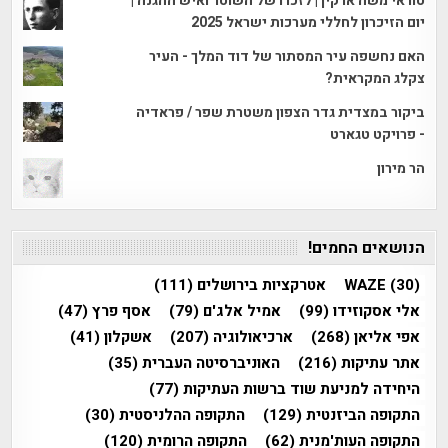
טוראי משה ארקין | לזכרו של השוטר ואיש ההגנה |
יום הזיכרון לחללי מערכות ישראל 2025
האם נחשפה עיר המסתור של דוד המלך - העיר
צקלג המקראית?
ביקור במצדית גדר הצפון משטרת שפר / פראדיה
- פרויקט טגארט
הר מירון
הנושאים החמים!
(30)
WAZE
אטרקציות בירושלים
(111)
אלי אסקוזידו
(99)
אמיל אלג'ם
(79)
אסף פרץ
(47)
אפי אליאן
(268)
ארכיאולוגיה
(207)
אשקלון
(41)
אתר עתיקות
(216)
האוניברסיטה העברית
(35)
היחידה למניעת שוד ברשות העתיקות
(77)
התקופה הביזנטית
(129)
התקופה ההלניסטית
(30)
התקופה העות'מנית
(62)
התקופה הרומית
(120)