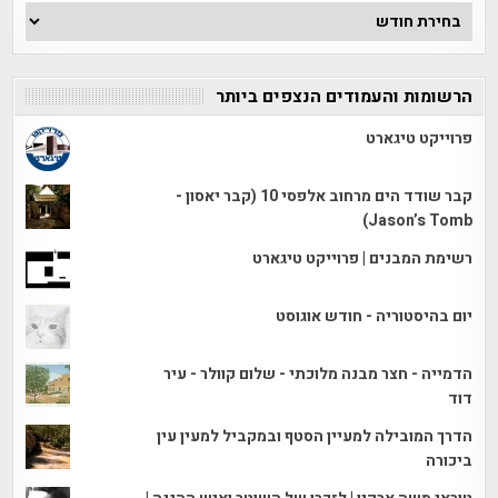
ארכיון
הכתבות
הרשומות והעמודים הנצפים ביותר
פרוייקט טיגארט
קבר שודד הים מרחוב אלפסי 10 (קבר יאסון -
Jason’s Tomb)
רשימת המבנים | פרוייקט טיגארט
יום בהיסטוריה - חודש אוגוסט
הדמייה - חצר מבנה מלוכתי - שלום קוולר - עיר
דוד
הדרך המובילה למעיין הסטף ובמקביל למעין עין
ביכורה