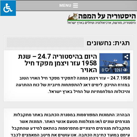
Ski
MENU
t
conten
תגית:
נחשונים
היום בהיסטוריה 24.7 – שנת
1958 עזר ויצמן מפקד חיל
האויר
0
3267
24.7.1958 – עזר ויצמן ממונה לתפקיד מפקד חיל האויר הטוב
במזרח התיכון. לימים דאג להתפתחות חיובית של כוח ההתרעה
והיכולות המלחמתיות של החיל בארץ ישראל.
הבהרה:
התמונות המפורסמות במסגרת הכתבות באתר מתקבלות
מגורמים שונים ו/או מצולמות מטעם אנשי האתר. תמונות אשר
מתקבלות מגורמים חיצוניים מתפרסמות בהתאם למידע שהתקבל
עימם במועד כתיבת הכתבה. אנו עושים את מיטב המאמצים לכבד