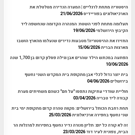
היסטוריה מתחת לרגליים | המערה הנדירה מטלטלת את
הארכיאולוגים בפוריידיס
21/06/2026
תעלומה מתחת לפני השטח: המנהרה הקדומה שנחשפה ליד
הקיבוץ הירושלמי
19/06/2026
החזירו את ההיסטוריה! מטבעות נדירים שנעלמו מהארץ הושבו
מארצות הברית
15/06/2026
הפתעה במכתש הילד שהרים אבן וגילה פסלון קדום בן 1,700 שנה
10/06/2026
בית יוצר גדול לכלי אבן מתקופת בית המקדש השני נחשף
בירושלים
04/06/2026
חוליית שודדי עתיקות נתפסו "על חם" כשהם משחיתים מערת
קבורה ליד טבריה
03/04/2026
תחת רחבת הכותל בירושלים: מקווה טהרה קדום מתקופת ימי בית
שני נחשף בחפירה ארכיאלוגית
25/03/2026
זה לא קורה כל יום: תליון מנורה נדיר נחשף בחפירות למרגלות הר
הבית, צפונית לעיר דוד
23/03/2026