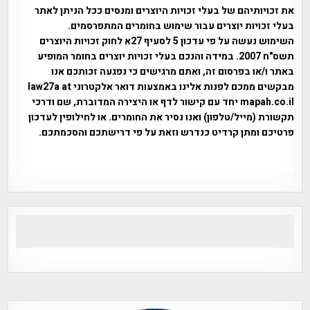
את זכויותיהם של בעלי זכויות היוצרים ומנסים ככל הניתן לאתר
בעלי זכויות יוצרים עבור שימוש בחומרים המתפרסמים.
השימוש נעשה על פי עדכון 5 לסעיף 27א לחוק זכויות היוצרים
תשס"ח 2007. במידה והנכם בעלי זכויות יוצרים בחומר המופיע
באתר ו/או בפרסום זה, ואתם מרגישים כי נפגעה זכותכם אנו
מבקשים ממכם לפנות אלינו באמצעות דואר אלקטרוני law27a at
mapah.co.il יחד עם קישור לדף או היצירה המדוברת, שם ודרכי
תקשורת (מייל/טלפון) ואנו נסיר את החומרים. או לחילופין לעדכון
פרטיכם ומתן קרדיט כנדרש וזאת על פי דרישתכם והסכמתכם.
אפי אליאן , היסטוריה על המפה , פרוייקט טיגארט , Efi Elian ,
Tegart Fort , tegart fortress