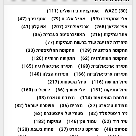
(30)
WAZE
אטרקציות בירושלים
(111)
אלי אסקוזידו
(99)
אמיל אלג'ם
(79)
אסף פרץ
(47)
אפי אליאן
(268)
ארכיאולוגיה
(207)
אשקלון
(41)
אתר עתיקות
(216)
האוניברסיטה העברית
(35)
היחידה למניעת שוד ברשות העתיקות
(77)
התקופה הביזנטית
(129)
התקופה ההלניסטית
(30)
התקופה העות'מנית
(62)
התקופה הרומית
(120)
חפירה ארכאולוגית
(168)
חפירה ארכיאולוגית
(165)
חפירות ארכיאולוגיות
(166)
חפירות הצלה
(140)
טיול מורשת
(116)
טיול משפחות
(217)
טיול עתיקות
(151)
יולי שוורץ
(66)
ירושלים
(160)
מלחמת העצמאות
(114)
מצודת טגארט
(33)
מצודת טיגארט
(37)
מצרים
(36)
משטרת ישראל
(82)
ניר דיסטלפלד
(32)
סטורי של אינסטגרם
(62)
עיר דוד
(52)
עמוד ענן
(146)
עתיקות
(183)
פסיפס
(48)
פרויקט טיגארט
(37)
פתוח בשבת
(130)