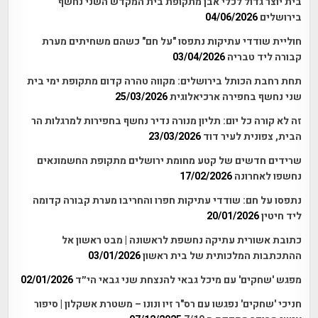
בית יוצר גדול לכלי אבן מתקופת בית המקדש השני נחשף
בירושלים
04/06/2026
חוליית שודדי עתיקות נתפסו "על חם" כשהם משחיתים מערת
קבורה ליד טבריה
03/04/2026
תחת רחבת הכותל בירושלים: מקווה טהרה קדום מתקופת ימי בית
שני נחשף בחפירה ארכיאלוגית
25/03/2026
זה לא קורה כל יום: תליון מנורה נדיר נחשף בחפירות למרגלות הר
הבית, צפונית לעיר דוד
23/03/2026
שרידים חדשים של קטע מחומת ירושלים מתקופת החשמונאים
נחשפו לאחרונה
17/02/2026
נתפסו על חם: שודדי עתיקות חפרו והחריבו מערת קבורה קדומה
ליד חיטין
20/01/2026
כתובת אשורית עתיקה נחשפת לראשונה | מבט ראשון אל
ההתכתבות המלכותית של בית ראשון
03/01/2026
מפגש 'שחקים' עם מיכל גבאי להנצחת שני גבאי הי״ד
02/01/2026
חניכי 'שחקים' נפגשו עם רס"ר זיו ונונו – משטרת אשקלון | סיפור