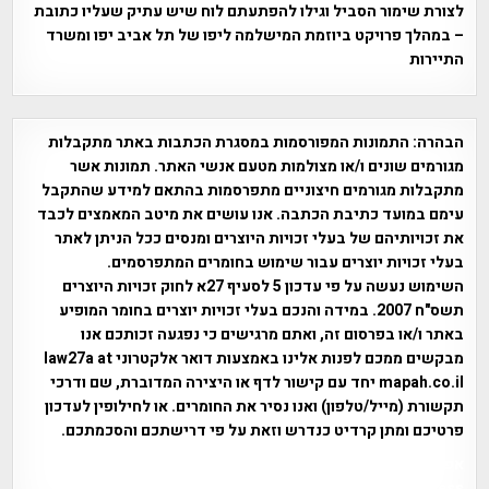
לצורת שימור הסביל וגילו להפתעתם לוח שיש עתיק שעליו כתובת
– במהלך פרויקט ביוזמת המישלמה ליפו של תל אביב יפו ומשרד
התיירות
הבהרה:
התמונות המפורסמות במסגרת הכתבות באתר מתקבלות
מגורמים שונים ו/או מצולמות מטעם אנשי האתר. תמונות אשר
מתקבלות מגורמים חיצוניים מתפרסמות בהתאם למידע שהתקבל
עימם במועד כתיבת הכתבה. אנו עושים את מיטב המאמצים לכבד
את זכויותיהם של בעלי זכויות היוצרים ומנסים ככל הניתן לאתר
בעלי זכויות יוצרים עבור שימוש בחומרים המתפרסמים.
השימוש נעשה על פי עדכון 5 לסעיף 27א לחוק זכויות היוצרים
תשס"ח 2007. במידה והנכם בעלי זכויות יוצרים בחומר המופיע
באתר ו/או בפרסום זה, ואתם מרגישים כי נפגעה זכותכם אנו
מבקשים ממכם לפנות אלינו באמצעות דואר אלקטרוני law27a at
mapah.co.il יחד עם קישור לדף או היצירה המדוברת, שם ודרכי
תקשורת (מייל/טלפון) ואנו נסיר את החומרים. או לחילופין לעדכון
פרטיכם ומתן קרדיט כנדרש וזאת על פי דרישתכם והסכמתכם.
אפי אליאן , היסטוריה על המפה , פרוייקט טיגארט , Efi Elian ,
Tegart Fort , tegart fortress