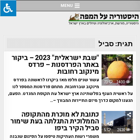
Ski
MENU
t
conten
תגית:
סביל
"שבת ישראלית" 2023 – ביקור
באתר הפרדסנות – פרדס
מינקוב רחובות
עשור שנים חלפו מאז ביקרנו לראשונה בפרדס
73
3400
מינקוב שברחובות. מתחם פרדסנות המספר לנו
על ראשית הענף בפלשתינה ארץ ישראל עת תקופת המנדט. הפעם,
הגענו למקום כדרך מיזם התיירות המבורך –…
כתובת לא מוכרת מהתקופה
הממלוכית התגלתה בעת שימור
סביל הקיר ביפו
5
2636
משמרי רשות העתיקות טיפסו על הפיגום שנבנה