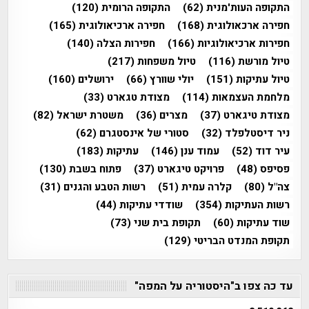
התקופה העות'מנית
(62)
התקופה הרומית
(120)
חפירה ארכאולוגית
(168)
חפירה ארכיאולוגית
(165)
חפירות ארכיאולוגיות
(166)
חפירות הצלה
(140)
טיול מורשת
(116)
טיול משפחות
(217)
טיול עתיקות
(151)
יולי שוורץ
(66)
ירושלים
(160)
מלחמת העצמאות
(114)
מצודת טגארט
(33)
מצודת טיגארט
(37)
מצרים
(36)
משטרת ישראל
(82)
ניר דיסטלפלד
(32)
סטורי של אינסטגרם
(62)
עיר דוד
(52)
עמוד ענן
(146)
עתיקות
(183)
פסיפס
(48)
פרויקט טיגארט
(37)
פתוח בשבת
(130)
צה"ל
(80)
קלרה עמית
(51)
רשות הטבע והגנים
(31)
רשות העתיקות
(354)
שודדי עתיקות
(44)
שוד עתיקות
(60)
תקופת בית שני
(73)
תקופת המנדט הבריטי
(129)
עד כה צפו ב"היסטוריה על המפה"