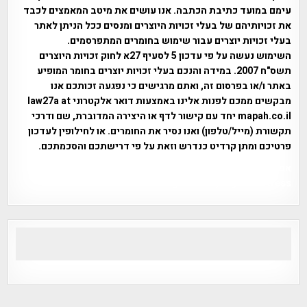
עימם במועד כתיבת הכתבה. אנו עושים את מיטב המאמצים לכבד
את זכויותיהם של בעלי זכויות היוצרים ומנסים ככל הניתן לאתר
בעלי זכויות יוצרים עבור שימוש בחומרים המתפרסמים.
השימוש נעשה על פי עדכון 5 לסעיף 27א לחוק זכויות היוצרים
תשס"ח 2007. במידה והנכם בעלי זכויות יוצרים בחומר המופיע
באתר ו/או בפרסום זה, ואתם מרגישים כי נפגעה זכותכם אנו
מבקשים ממכם לפנות אלינו באמצעות דואר אלקטרוני law27a at
mapah.co.il יחד עם קישור לדף או היצירה המדוברת, שם ודרכי
תקשורת (מייל/טלפון) ואנו נסיר את החומרים. או לחילופין לעדכון
פרטיכם ומתן קרדיט כנדרש וזאת על פי דרישתכם והסכמתכם.
אפי אליאן , היסטוריה על המפה , פרוייקט טיגארט , Efi Elian ,
Tegart Fort , tegart fortress