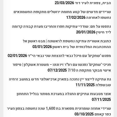
הבית, צפונית לעיר דוד
23/03/2026
שרידים חדשים של קטע מחומת ירושלים מתקופת החשמונאים
נחשפו לאחרונה
17/02/2026
נתפסו על חם: שודדי עתיקות חפרו והחריבו מערת קבורה קדומה
ליד חיטין
20/01/2026
כתובת אשורית עתיקה נחשפת לראשונה | מבט ראשון אל
ההתכתבות המלכותית של בית ראשון
03/01/2026
מפגש 'שחקים' עם מיכל גבאי להנצחת שני גבאי הי״ד
02/01/2026
חניכי 'שחקים' נפגשו עם רס"ר זיו ונונו – משטרת אשקלון | סיפור
אישי מבוקר מתקפת ה 7/10
07/12/2025
גת עתיקה לייצור יין נחנכה בפארק ארכיאולוגי חדש במושב זרחיה
שבשפלה
11/11/2025
אוצר מטבעות עתיקים התגלה במערכת מסתור בגליל התחתון
07/11/2025
שרידי אחוזה שומרונית מפוארת בת 1,600 שנה נחשפה בצפון העיר
כפר קאסם
03/10/2025