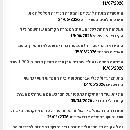
11/07/2026
היסטוריה מתחת לרגליים | המערה הנדירה מטלטלת את
הארכיאולוגים בפוריידיס
21/06/2026
תעלומה מתחת לפני השטח: המנהרה הקדומה שנחשפה ליד
הקיבוץ הירושלמי
19/06/2026
החזירו את ההיסטוריה! מטבעות נדירים שנעלמו מהארץ הושבו
מארצות הברית
15/06/2026
הפתעה במכתש הילד שהרים אבן וגילה פסלון קדום בן 1,700 שנה
10/06/2026
בית יוצר גדול לכלי אבן מתקופת בית המקדש השני נחשף
בירושלים
04/06/2026
חוליית שודדי עתיקות נתפסו "על חם" כשהם משחיתים מערת
קבורה ליד טבריה
03/04/2026
תחת רחבת הכותל בירושלים: מקווה טהרה קדום מתקופת ימי בית
שני נחשף בחפירה ארכיאלוגית
25/03/2026
זה לא קורה כל יום: תליון מנורה נדיר נחשף בחפירות למרגלות הר