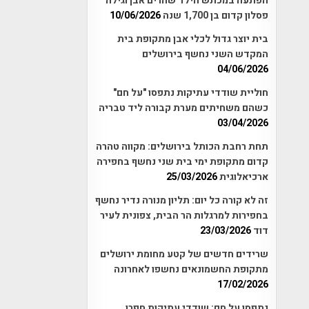
הפתעה במכתש הילד שהרים אבן וגילה
פסלון קדום בן 1,700 שנה
10/06/2026
בית יוצר גדול לכלי אבן מתקופת בית
המקדש השני נחשף בירושלים
04/06/2026
חוליית שודדי עתיקות נתפסו "על חם"
כשהם משחיתים מערת קבורה ליד טבריה
03/04/2026
תחת רחבת הכותל בירושלים: מקווה טהרה
קדום מתקופת ימי בית שני נחשף בחפירה
ארכיאלוגית
25/03/2026
זה לא קורה כל יום: תליון מנורה נדיר נחשף
בחפירות למרגלות הר הבית, צפונית לעיר
דוד
23/03/2026
שרידים חדשים של קטע מחומת ירושלים
מתקופת החשמונאים נחשפו לאחרונה
17/02/2026
נתפסו על חם: שודדי עתיקות חפרו