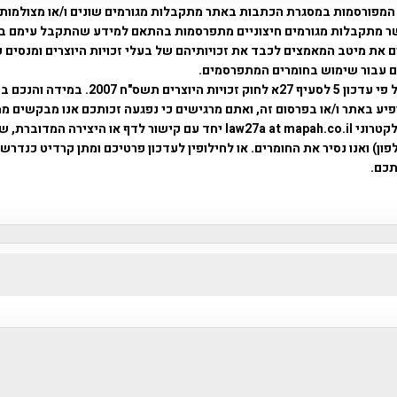
המפורסמות במסגרת הכתבות באתר מתקבלות מגורמים שונים ו/או מצולמות
ר מתקבלות מגורמים חיצוניים מתפרסמות בהתאם למידע שהתקבל עימם ב
 את מיטב המאמצים לכבד את זכויותיהם של בעלי זכויות היוצרים ומנסים 
ים עבור שימוש בחומרים המתפרסמים.
השימוש נעשה על פי עדכון 5 לסעיף 27א לחוק זכויות היוצרים ת
פיע באתר ו/או בפרסום זה, ואתם מרגישים כי נפגעה זכותכם אנו מבקשים ממ
באמצעות דואר אלקטרוני law27a at mapah.co.il יחד עם קישור לדף או היצירה המדו
ון) ואנו נסיר את החומרים. או לחילופין לעדכון פרטיכם ומתן קרדיט כנדרש 
כם.
פרוייקט טיגארט , Efi Elian , Tegart Fort , tegart fortress