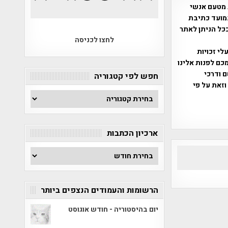
 מטעם אנשי
מועד כתיבת
ככל הניתן לאתר
לחצו לכניסה
שס"ח 2007. במידה והנכם בעלי זכויות
כם לפנות אלינו
ברת, שם ודרכי
חפש לפי קטגוריה
וזאת על פי
חפש
לפי
קטגוריה
ארכיון הכתבות
ארכיון
הכתבות
הרשומות והעמודים הנצפים ביותר
יום בהיסטוריה - חודש אוגוסט