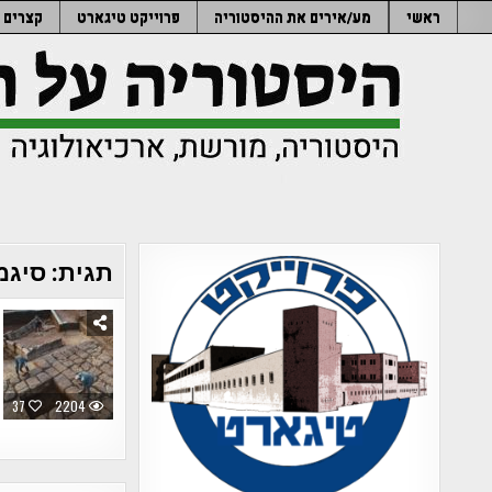
Ski
ראשי
מע/אירים את ההיסטוריה
פרוייקט טיגארט
קצרים
t
conten
תגית:
סיגמ
37
2204