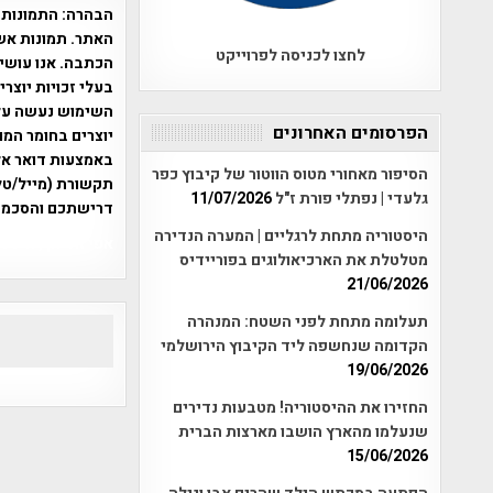
הבהרה:
התמונות 
האתר. תמונות אש
לחצו לכניסה לפרוייקט
הכתבה. אנו עושים
בעלי זכויות יוצר
הפרסומים האחרונים
יוצרים בחומר המו
הסיפור מאחורי מטוס הווטור של קיבוץ כפר
תקשורת (מייל/טלפ
גלעדי | נפתלי פורת ז"ל
11/07/2026
דרישתכם והסכמת
היסטוריה מתחת לרגליים | המערה הנדירה
אפי אליאן , היסטוריה על המפה , 
מטלטלת את הארכיאולוגים בפוריידיס
21/06/2026
תעלומה מתחת לפני השטח: המנהרה
הקדומה שנחשפה ליד הקיבוץ הירושלמי
19/06/2026
החזירו את ההיסטוריה! מטבעות נדירים
שנעלמו מהארץ הושבו מארצות הברית
15/06/2026