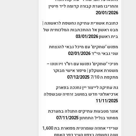
והחריבו מערת קבורה קדומה ליד חיטין
20/01/2026
כתובת אשורית עתיקה נחשפת לראשונה |
מבט ראשון אל ההתכתבות המלכותית של
בית ראשון
03/01/2026
מפגש 'שחקים' עם מיכל גבאי להנצחת
שני גבאי הי״ד
02/01/2026
חניכי 'שחקים' נפגשו עם רס"ר זיו ונונו –
משטרת אשקלון | סיפור אישי מבוקר
מתקפת ה 7/10
07/12/2025
גת עתיקה לייצור יין נחנכה בפארק
ארכיאולוגי חדש במושב זרחיה שבשפלה
11/11/2025
אוצר מטבעות עתיקים התגלה במערכת
מסתור בגליל התחתון
07/11/2025
שרידי אחוזה שומרונית מפוארת בת 1,600
שנה נחשפה בצפון העיר כפר קאסם