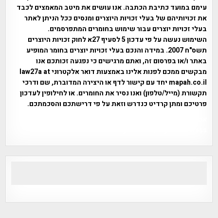
עימם במועד כתיבת הכתבה. אנו עושים את מיטב המאמצים לכבד
את זכויותיהם של בעלי זכויות היוצרים ומנסים ככל הניתן לאתר
בעלי זכויות יוצרים עבור שימוש בחומרים המתפרסמים.
השימוש נעשה על פי עדכון 5 לסעיף 27א לחוק זכויות היוצרים
תשס"ח 2007. במידה והנכם בעלי זכויות יוצרים בחומר המופיע
באתר ו/או בפרסום זה, ואתם מרגישים כי נפגעה זכותכם אנו
מבקשים ממכם לפנות אלינו באמצעות דואר אלקטרוני law27a at
mapah.co.il יחד עם קישור לדף או היצירה המדוברת, שם ודרכי
תקשורת (מייל/טלפון) ואנו נסיר את החומרים. או לחילופין לעדכון
פרטיכם ומתן קרדיט כנדרש וזאת על פי דרישתכם והסכמתכם.
אפי אליאן , היסטוריה על המפה , פרוייקט טיגארט , Efi Elian ,
Tegart Fort , tegart fortress