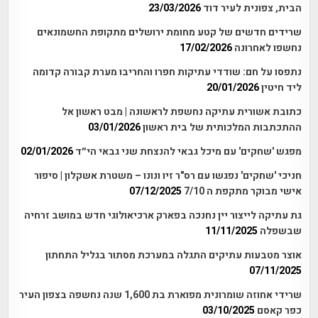
הבית, צפונית לעיר דוד
23/03/2026
שרידים חדשים של קטע מחומת ירושלים מתקופת החשמונאים
נחשפו לאחרונה
17/02/2026
נתפסו על חם: שודדי עתיקות חפרו והחריבו מערת קבורה קדומה
ליד חיטין
20/01/2026
כתובת אשורית עתיקה נחשפת לראשונה | מבט ראשון אל
ההתכתבות המלכותית של בית ראשון
03/01/2026
מפגש 'שחקים' עם מיכל גבאי להנצחת שני גבאי הי״ד
02/01/2026
חניכי 'שחקים' נפגשו עם רס"ר זיו ונונו – משטרת אשקלון | סיפור
אישי מבוקר מתקפת ה 7/10
07/12/2025
גת עתיקה לייצור יין נחנכה בפארק ארכיאולוגי חדש במושב זרחיה
שבשפלה
11/11/2025
אוצר מטבעות עתיקים התגלה במערכת מסתור בגליל התחתון
07/11/2025
שרידי אחוזה שומרונית מפוארת בת 1,600 שנה נחשפה בצפון העיר
כפר קאסם
03/10/2025