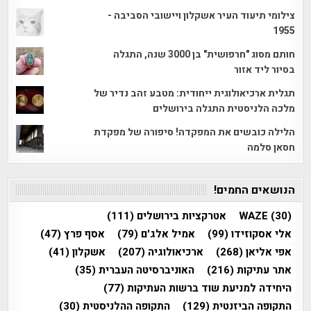
צילומי תיעוד העיר אשקלון ויישובי הסביבה -
1955
חותם מסוג "חרפושית" בן 3000 שנה, התגלה
בסיור ליד אזור
תגלית ארכיאולוגית ייחודית: מטבע זהב נדיר של
מלכה הלניסטית התגלה בירושלים
הלילה כובשים את המפקדה! סיפורה של מפקדת
חסאן סלמה
הנושאים החמים!
(30)
WAZE
אטרקציות בירושלים
(111)
אלי אסקוזידו
(99)
אמיל אלג'ם
(79)
אסף פרץ
(47)
אפי אליאן
(268)
ארכיאולוגיה
(207)
אשקלון
(41)
אתר עתיקות
(216)
האוניברסיטה העברית
(35)
היחידה למניעת שוד ברשות העתיקות
(77)
התקופה הביזנטית
(129)
התקופה ההלניסטית
(30)