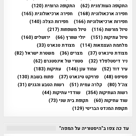
התקופה העות'מנית
(62)
התקופה הרומית
(120)
חפירה ארכאולוגית
(168)
חפירה ארכיאולוגית
(165)
חפירות ארכיאולוגיות
(166)
חפירות הצלה
(140)
טיול מורשת
(116)
טיול משפחות
(217)
טיול עתיקות
(151)
יולי שוורץ
(66)
ירושלים
(160)
מלחמת העצמאות
(114)
מצודת טגארט
(33)
מצודת טיגארט
(37)
מצרים
(36)
משטרת ישראל
(82)
ניר דיסטלפלד
(32)
סטורי של אינסטגרם
(62)
עיר דוד
(52)
עמוד ענן
(146)
עתיקות
(183)
פסיפס
(48)
פרויקט טיגארט
(37)
פתוח בשבת
(130)
צה"ל
(80)
קלרה עמית
(51)
רשות הטבע והגנים
(31)
רשות העתיקות
(354)
שודדי עתיקות
(44)
שוד עתיקות
(60)
תקופת בית שני
(73)
תקופת המנדט הבריטי
(129)
עד כה צפו ב"היסטוריה על המפה"