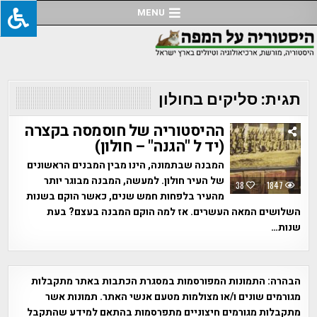
Ski
MENU
t
conten
תגית:
סליקים בחולון
ההיסטוריה של חוסמסה בקצרה
(יד ל "הגנה" – חולון)
המבנה שבתמונה, הינו מבין המבנים הראשונים
של העיר חולון. למעשה, המבנה מבוגר יותר
38
1847
מהעיר בלפחות חמש שנים, כאשר הוקם בשנות
השלושים המאה העשרים. אז למה הוקם המבנה בעצם? בעת
שנות…
הבהרה:
התמונות המפורסמות במסגרת הכתבות באתר מתקבלות
מגורמים שונים ו/או מצולמות מטעם אנשי האתר. תמונות אשר
מתקבלות מגורמים חיצוניים מתפרסמות בהתאם למידע שהתקבל