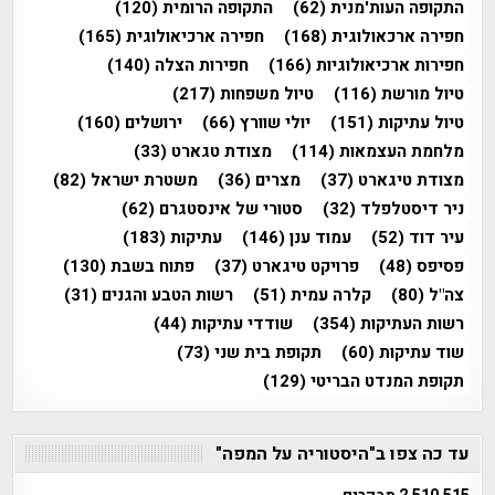
התקופה העות'מנית
(62)
התקופה הרומית
(120)
חפירה ארכאולוגית
(168)
חפירה ארכיאולוגית
(165)
חפירות ארכיאולוגיות
(166)
חפירות הצלה
(140)
טיול מורשת
(116)
טיול משפחות
(217)
טיול עתיקות
(151)
יולי שוורץ
(66)
ירושלים
(160)
מלחמת העצמאות
(114)
מצודת טגארט
(33)
מצודת טיגארט
(37)
מצרים
(36)
משטרת ישראל
(82)
ניר דיסטלפלד
(32)
סטורי של אינסטגרם
(62)
עיר דוד
(52)
עמוד ענן
(146)
עתיקות
(183)
פסיפס
(48)
פרויקט טיגארט
(37)
פתוח בשבת
(130)
צה"ל
(80)
קלרה עמית
(51)
רשות הטבע והגנים
(31)
רשות העתיקות
(354)
שודדי עתיקות
(44)
שוד עתיקות
(60)
תקופת בית שני
(73)
תקופת המנדט הבריטי
(129)
עד כה צפו ב"היסטוריה על המפה"