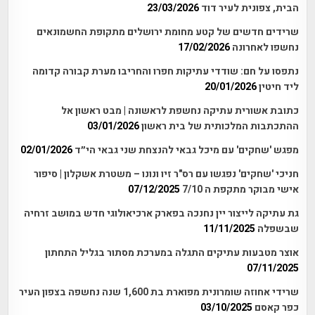
הבית, צפונית לעיר דוד
23/03/2026
שרידים חדשים של קטע מחומת ירושלים מתקופת החשמונאים
נחשפו לאחרונה
17/02/2026
נתפסו על חם: שודדי עתיקות חפרו והחריבו מערת קבורה קדומה
ליד חיטין
20/01/2026
כתובת אשורית עתיקה נחשפת לראשונה | מבט ראשון אל
ההתכתבות המלכותית של בית ראשון
03/01/2026
מפגש 'שחקים' עם מיכל גבאי להנצחת שני גבאי הי״ד
02/01/2026
חניכי 'שחקים' נפגשו עם רס"ר זיו ונונו – משטרת אשקלון | סיפור
אישי מבוקר מתקפת ה 7/10
07/12/2025
גת עתיקה לייצור יין נחנכה בפארק ארכיאולוגי חדש במושב זרחיה
שבשפלה
11/11/2025
אוצר מטבעות עתיקים התגלה במערכת מסתור בגליל התחתון
07/11/2025
שרידי אחוזה שומרונית מפוארת בת 1,600 שנה נחשפה בצפון העיר
כפר קאסם
03/10/2025