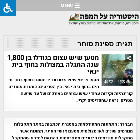
Ski
MENU
t
conten
תגית:
ספינת סוחר
מטען שיש עצום בגודלו בן 1,800
שנה התגלה במצולות בחוף בית
ינאי
מטען פריטי שיש עצום ונדיר מסוגו נחשף בתוך מי
46
1955
הים בחוף בית ינאי. בין הפריטים: כותרות עמודים
קורינתיות וקירות עמודי שיש עצומים באורכים של עד שישה
מטרים. נראה שהפריטים יקרי…
הבהרה:
התמונות המפורסמות במסגרת הכתבות באתר מתקבלות
מגורמים שונים ו/או מצולמות מטעם אנשי האתר. תמונות אשר
מתקבלות מגורמים חיצוניים מתפרסמות בהתאם למידע שהתקבל