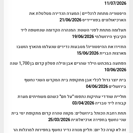
11/07/2026
היסטוריה מתחת לרגליים | המערה הנדירה מטלטלת את
הארכיאולוגים בפוריידיס
21/06/2026
תעלומה מתחת לפני השטח: המנהרה הקדומה שנחשפה ליד
הקיבוץ הירושלמי
19/06/2026
החזירו את ההיסטוריה! מטבעות נדירים שנעלמו מהארץ הושבו
מארצות הברית
15/06/2026
הפתעה במכתש הילד שהרים אבן וגילה פסלון קדום בן 1,700 שנה
10/06/2026
בית יוצר גדול לכלי אבן מתקופת בית המקדש השני נחשף
בירושלים
04/06/2026
חוליית שודדי עתיקות נתפסו "על חם" כשהם משחיתים מערת
קבורה ליד טבריה
03/04/2026
תחת רחבת הכותל בירושלים: מקווה טהרה קדום מתקופת ימי בית
שני נחשף בחפירה ארכיאלוגית
25/03/2026
זה לא קורה כל יום: תליון מנורה נדיר נחשף בחפירות למרגלות הר