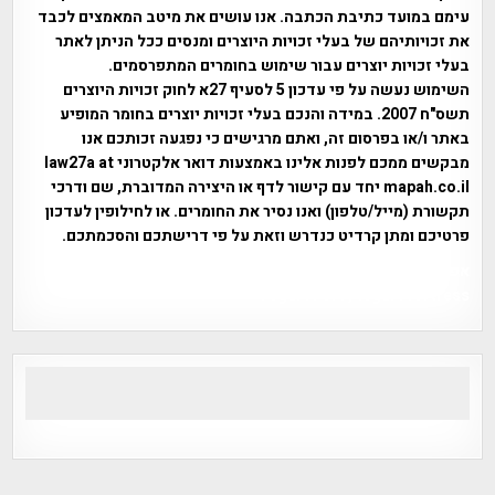
עימם במועד כתיבת הכתבה. אנו עושים את מיטב המאמצים לכבד
את זכויותיהם של בעלי זכויות היוצרים ומנסים ככל הניתן לאתר
בעלי זכויות יוצרים עבור שימוש בחומרים המתפרסמים.
השימוש נעשה על פי עדכון 5 לסעיף 27א לחוק זכויות היוצרים
תשס"ח 2007. במידה והנכם בעלי זכויות יוצרים בחומר המופיע
באתר ו/או בפרסום זה, ואתם מרגישים כי נפגעה זכותכם אנו
מבקשים ממכם לפנות אלינו באמצעות דואר אלקטרוני law27a at
mapah.co.il יחד עם קישור לדף או היצירה המדוברת, שם ודרכי
תקשורת (מייל/טלפון) ואנו נסיר את החומרים. או לחילופין לעדכון
פרטיכם ומתן קרדיט כנדרש וזאת על פי דרישתכם והסכמתכם.
אפי אליאן , היסטוריה על המפה , פרוייקט טיגארט , Efi Elian ,
Tegart Fort , tegart fortress