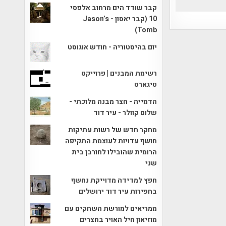
קבר שודד הים מרחוב אלפסי
10 (קבר יאסון - Jason’s
Tomb)
יום בהיסטוריה - חודש אוגוסט
רשימת המבנים | פרוייקט
טיגארט
הדמייה - חצר מבנה מלוכתי -
שלום קוולר - עיר דוד
מחקר חדש של רשות עתיקות
חושף עדויות לעוצמת התקיפה
הרומית שהובילו לחורבן בית
שני
חפץ למדידה מדוייקת נחשף
בחפירות עיר דוד ירושלים
ממריאים למורשת השחקים עם
מוזיאון חיל האויר בחצרים