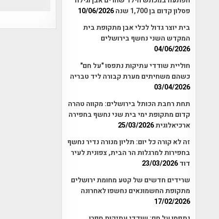
הפתעה במכתש הילד שהרים אבן וגילה
פסלון קדום בן 1,700 שנה
10/06/2026
בית יוצר גדול לכלי אבן מתקופת בית
המקדש השני נחשף בירושלים
04/06/2026
חוליית שודדי עתיקות נתפסו "על חם"
כשהם משחיתים מערת קבורה ליד טבריה
03/04/2026
תחת רחבת הכותל בירושלים: מקווה טהרה
קדום מתקופת ימי בית שני נחשף בחפירה
ארכיאלוגית
25/03/2026
זה לא קורה כל יום: תליון מנורה נדיר נחשף
בחפירות למרגלות הר הבית, צפונית לעיר
דוד
23/03/2026
שרידים חדשים של קטע מחומת ירושלים
מתקופת החשמונאים נחשפו לאחרונה
17/02/2026
נתפסו על חם: שודדי עתיקות חפרו