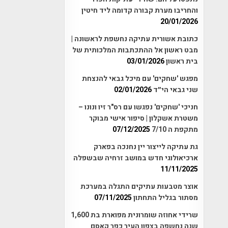
והחריבו מערת קבורה קדומה ליד חיטין
20/01/2026
כתובת אשורית עתיקה נחשפת לראשונה |
מבט ראשון אל ההתכתבות המלכותית של
בית ראשון
03/01/2026
מפגש 'שחקים' עם מיכל גבאי להנצחת
שני גבאי הי״ד
02/01/2026
חניכי 'שחקים' נפגשו עם רס"ר זיו ונונו –
משטרת אשקלון | סיפור אישי מבוקר
מתקפת ה 7/10
07/12/2025
גת עתיקה לייצור יין נחנכה בפארק
ארכיאולוגי חדש במושב זרחיה שבשפלה
11/11/2025
אוצר מטבעות עתיקים התגלה במערכת
מסתור בגליל התחתון
07/11/2025
שרידי אחוזה שומרונית מפוארת בת 1,600
שנה נחשפה בצפון העיר כפר קאסם