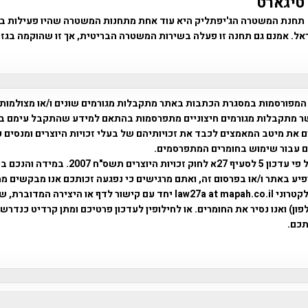
טיגארט
תחנת המשטרה הג'יפתליק היא עוד אחת מתחנות המשטרה שהיו פעילות ב
אל. אמנם גם תחנה זו פעלה בשירות המשטרה הבריטית, אך זו שהוקמה בגז
המפורסמות במסגרת הכתבות באתר מתקבלות מגורמים שונים ו/או מצולמות
ר מתקבלות מגורמים חיצוניים מתפרסמות בהתאם למידע שהתקבל עימם ב
 את מיטב המאמצים לכבד את זכויותיהם של בעלי זכויות היוצרים ומנסים 
ים עבור שימוש בחומרים המתפרסמים.
השימוש נעשה על פי עדכון 5 לסעיף 27א לחוק זכויות היוצרים ת
פיע באתר ו/או בפרסום זה, ואתם מרגישים כי נפגעה זכותכם אנו מבקשים ממ
באמצעות דואר אלקטרוני law27a at mapah.co.il יחד עם קישור לדף או היצירה המדו
ון) ואנו נסיר את החומרים. או לחילופין לעדכון פרטיכם ומתן קרדיט כנדרש 
כם.
פרוייקט טיגארט , Efi Elian , Tegart Fort , tegart fortress