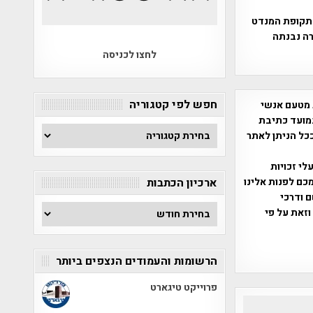
תקופת המנדט
רה נבנתה
לחצו לכניסה
חפש לפי קטגוריה
 מטעם אנשי
מועד כתיבת
חפש
ככל הניתן לאתר
לפי
קטגוריה
שס"ח 2007. במידה והנכם בעלי זכויות
כם לפנות אלינו
ארכיון הכתבות
ברת, שם ודרכי
ארכיון
וזאת על פי
הכתבות
הרשומות והעמודים הנצפים ביותר
פרוייקט טיגארט