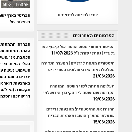
56
6658
לחצו לכניסה לפרוייקט
הבריטי בארץ ישר
בשילוב של…
הפרסומים האחרונים
הבהרה:
התמונות 
הסיפור מאחורי מטוס הווטור של קיבוץ כפר
האתר. תמונות אש
גלעדי | נפתלי פורת ז"ל
11/07/2026
הכתבה. אנו עושים
היסטוריה מתחת לרגליים | המערה הנדירה
בעלי זכויות יוצר
מטלטלת את הארכיאולוגים בפוריידיס
21/06/2026
יוצרים בחומר המו
תעלומה מתחת לפני השטח: המנהרה
תקשורת (מייל/טלפ
הקדומה שנחשפה ליד הקיבוץ הירושלמי
דרישתכם והסכמת
19/06/2026
אפי אליאן , היסטוריה על המפה , 
החזירו את ההיסטוריה! מטבעות נדירים
שנעלמו מהארץ הושבו מארצות הברית
15/06/2026