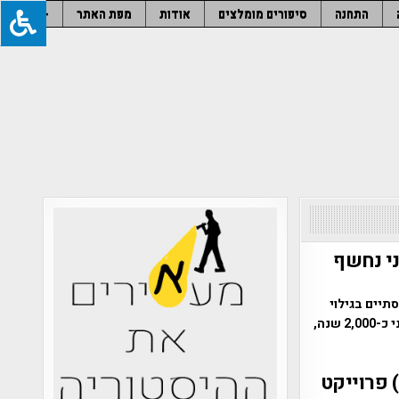
התחנה
סיפורים מומלצים
אודות
מפת האתר
–
י נחשף
תיים בגילוי
היסטורי מדהים | מערה תת-קרקעית ששימשה כבית יוצר ענק לכלי אבן לפני כ-2,000 שנה,
 פרוייקט