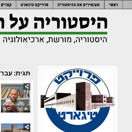
Ski
ראשי
מע/אירים את ההיסטוריה
פרוייקט טיגארט
קצרים
t
conten
תגית:
עבר 
16
262